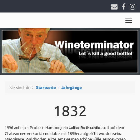
Togg
navig
Sie sind hier:
Startseite
Jahrgänge
1832
1996 auf einer Probe in Hamburg ein
Lafite Rothschild
, soll auf dem
Chateau neu verkorkt und dabei mit 1895er aufgefüllt worden sein.
Magginase, Waldboden, Pilze, am Gaumen schöne Süße, ausgewogen,