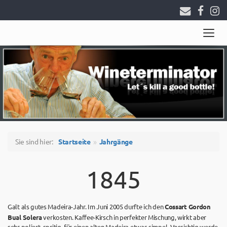
Togg
navig
Sie sind hier:
Startseite
Jahrgänge
1845
Galt als gutes Madeira-Jahr. Im Juni 2005 durfte ich den
Cossart Gordon
Bual Solera
verkosten. Kaffee-Kirsch in perfekter Mischung, wirkt aber
sehr poliert, spritig, für einen alten Madeira etwas simpel. Vorsichtig werde