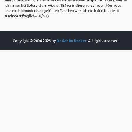
ich immer bei Solera, denn wieviel 1845er in diesen erst in den 70ern des
letzten Jahrhunderts abgefüllten Flaschen wirklich noch drin ist, bleibt
zumindest fraglich - 88/100.
Copyright © 2004-2026 by
Dr. Achim Becker
. All rights reserved.