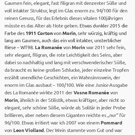
Gaumen fein, elegant, fast filigran mit denzenter Süße und
voll intakter Struktur, legt im Glas enorm zu. 94/100 für den
reinen Genuss, für das Erlebnis dieses vitalen 100jährigen
müsste es das Alter als Note geben.
Etwas dunkler 2015 die
Farbe des
1911 Corton
von
Morin
, sehr würzig, kräftig und
lang am Gaumen, auch das ein voll intakter, unsterblicher
Riese – WT98.
La Romanée
von
Morin
war 2011 sehr fein,
sehr elegant, filigran, die rote Leichtigkeit des Seins, aber
dabei so nachhaltig und lang mit verschwenderischer Süße,
da braucht es keine großen Schlucke, jeder einzelne Tropfen
erzählt unendliche Geschichten, ein Wahnsinnswein, der
enorm im Glas ausbaut – 100/100. Wie eine Junior-Ausgabe
des La Romanée wirkte 2011 der
Vosne Romanée
von
Morin
, ähnlich in der Stilistik, etwas kräftiger, aber nicht so
elegant, sehr schöne Süße, würde als Solitär in jeder Probe
brillieren, aber neben diesem Giganten reichte es „nur“ für
96/100. Etwas irritiert war ich 2007 von einem
Pommard
von
Leon Violland
. Der Wein stammte vom Gut und war