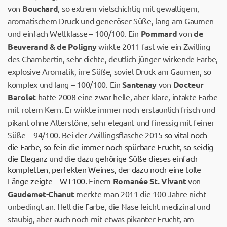
von
Bouchard
, so extrem vielschichtig mit gewaltigem,
aromatischem Druck und generöser Süße, lang am Gaumen
und einfach Weltklasse – 100/100. Ein
Pommard
von
de
Beuverand & de Poligny
wirkte 2011 fast wie ein Zwilling
des Chambertin, sehr dichte, deutlich jünger wirkende Farbe,
explosive Aromatik, irre Süße, soviel Druck am Gaumen, so
komplex und lang – 100/100. Ein
Santenay
von
Docteur
Barolet
hatte 2008 eine zwar helle, aber klare, intakte Farbe
mit rotem Kern. Er wirkte immer noch erstaunlich frisch und
pikant ohne Alterstöne, sehr elegant und finessig mit feiner
Süße – 94/100. Bei der Zwillingsflasche 2015
so vital noch
die Farbe, so fein die immer noch spürbare Frucht, so seidig
die Eleganz und die dazu gehörige Süße dieses einfach
kompletten, perfekten Weines, der dazu noch eine tolle
Länge zeigte – WT100.
Einem
Romanée St. Vivant
von
Gaudemet-Chanut
merkte man 2011 die 100 Jahre nicht
unbedingt an. Hell die Farbe, die Nase leicht medizinal und
staubig, aber auch noch mit etwas pikanter Frucht, am