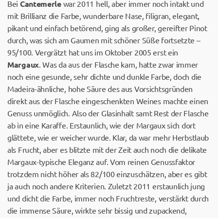
Bei
Cantemerle
war 2011 hell, aber immer noch intakt und
mit Brillianz die Farbe, wunderbare Nase, filigran, elegant,
pikant und einfach betörend, ging als großer, gereifter Pinot
durch, was sich am Gaumen mit schöner Süße fortsetzte –
95/100. Vergrätzt hat uns im Oktober 2005 erst ein
Margaux
. Was da aus der Flasche kam, hatte zwar immer
noch eine gesunde, sehr dichte und dunkle Farbe, doch die
Madeira-ähnliche, hohe Säure des aus Vorsichtsgründen
direkt aus der Flasche eingeschenkten Weines machte einen
Genuss unmöglich. Also der Glasinhalt samt Rest der Flasche
ab in eine Karaffe. Erstaunlich, wie der Margaux sich dort
glättete, wie er weicher wurde. Klar, da war mehr Herbstlaub
als Frucht, aber es blitzte mit der Zeit auch noch die delikate
Margaux-typische Eleganz auf. Vom reinen Genussfaktor
trotzdem nicht höher als 82/100 einzuschätzen, aber es gibt
ja auch noch andere Kriterien. Zuletzt 2011 erstaunlich jung
und dicht die Farbe, immer noch Fruchtreste, verstärkt durch
die immense Säure, wirkte sehr bissig und zupackend,