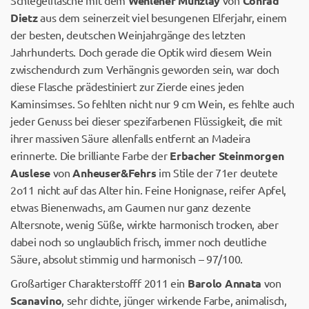
Schlegelflasche mit dem
Wehlener Münzlay
von
Conrad
Dietz
aus dem seinerzeit viel besungenen Elferjahr, einem
der besten, deutschen Weinjahrgänge des letzten
Jahrhunderts. Doch gerade die Optik wird diesem Wein
zwischendurch zum Verhängnis geworden sein, war doch
diese Flasche prädestiniert zur Zierde eines jeden
Kaminsimses. So fehlten nicht nur 9 cm Wein, es fehlte auch
jeder Genuss bei dieser spezifarbenen Flüssigkeit, die mit
ihrer massiven Säure allenfalls entfernt an Madeira
erinnerte. Die brilliante Farbe der
Erbacher Steinmorgen
Auslese
von
Anheuser&Fehrs
im Stile der 71er deutete
2o11 nicht auf das Alter hin. Feine Honignase, reifer Apfel,
etwas Bienenwachs, am Gaumen nur ganz dezente
Altersnote, wenig Süße, wirkte harmonisch trocken, aber
dabei noch so unglaublich frisch, immer noch deutliche
Säure, absolut stimmig und harmonisch – 97/100.
Großartiger Charakterstofff 2011 ein
Barolo Annata
von
Scanavino
, sehr dichte, jünger wirkende Farbe, animalisch,