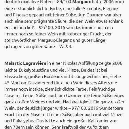
deutlich oxidative Noten – 84/100.
Margaux
hatte 2006 noch
eine erstaunlich dichte Farbe, eine tolle Aromatik, Eleganz
und Finesse gepaart mit feiner Süße. Am Gaumen war aber
auch eine sehr prägnante Säure, die den Wein etwas schlank
erscheinen ließ – 92/100. 2016 war das immer noch ein
immer noch so feiner Wein mit rotbeeriger Frucht, der
sprichwörtlichen Margaux-Eleganz und guter Länge,
getragen von guter Säure – WT94.
Malartic Lagravière
in einer Nicolas Abfüllung zeigte 2006
leichte Eukalyptustöne und viel Minze. Beides ist bei
klassischen, großen Bordeaux nichts ungewöhnliches, siehe
45 Mouton. Faszinierend für einen Wein dieses Alters die
immer noch intakte, ziemlich dichte Farbe. Feinfruchtige
Nase mit feiner Süße, auch am Gaumen die feine Süße eines
ganz großen Weines und viel Nachhaltigkeit. Ein ganz großer
Wein, der deutlich jünger wirkte – 97/100. 2016 wunderbare
Frucht in der Nase mit feiner Süße, aber auch mit viel Minze
und Eukalyptus. Das hätte auch ein großer Kalifornier aus
den 70ern sein können. Sehr kraftvoll der Auftritt am