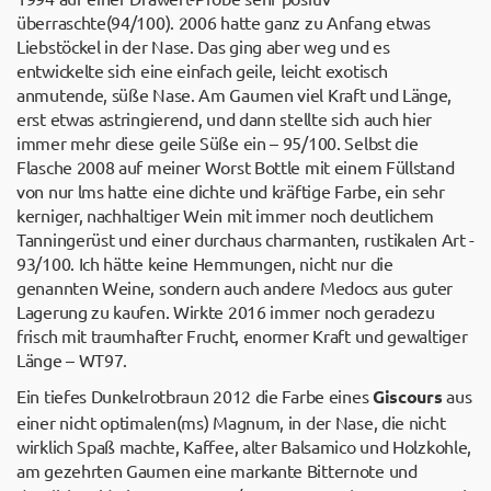
überraschte(94/100). 2006 hatte ganz zu Anfang etwas
Liebstöckel in der Nase. Das ging aber weg und es
entwickelte sich eine einfach geile, leicht exotisch
anmutende, süße Nase. Am Gaumen viel Kraft und Länge,
erst etwas astringierend, und dann stellte sich auch hier
immer mehr diese geile Süße ein – 95/100. Selbst die
Flasche 2008 auf meiner Worst Bottle mit einem Füllstand
von nur lms hatte eine dichte und kräftige Farbe, ein sehr
kerniger, nachhaltiger Wein mit immer noch deutlichem
Tanningerüst und einer durchaus charmanten, rustikalen Art -
93/100. Ich hätte keine Hemmungen, nicht nur die
genannten Weine, sondern auch andere Medocs aus guter
Lagerung zu kaufen. Wirkte 2016 immer noch geradezu
frisch mit traumhafter Frucht, enormer Kraft und gewaltiger
Länge – WT97.
Ein tiefes Dunkelrotbraun 2012 die Farbe eines
Giscours
aus
einer nicht optimalen(ms) Magnum, in der Nase, die nicht
wirklich Spaß machte, Kaffee, alter Balsamico und Holzkohle,
am gezehrten Gaumen eine markante Bitternote und