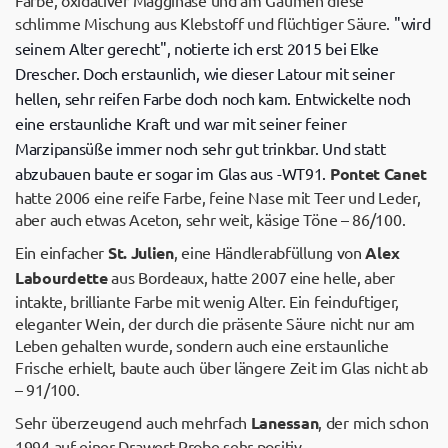
Farbe, oxidativer Magginase und am Gaumen diese
schlimme Mischung aus Klebstoff und flüchtiger Säure.
"wird
seinem Alter gerecht", notierte ich erst 2015 bei Elke
Drescher. Doch erstaunlich, wie dieser Latour mit seiner
hellen, sehr reifen Farbe doch noch kam. Entwickelte noch
eine erstaunliche Kraft und war mit seiner feiner
Marzipansüße immer noch sehr gut trinkbar. Und statt
abzubauen baute er sogar im Glas aus -WT91.
Pontet Canet
hatte 2006 eine reife Farbe, feine Nase mit Teer und Leder,
aber auch etwas Aceton, sehr weit, käsige Töne – 86/100.
Ein einfacher
St. Julien
, eine Händlerabfüllung von
Alex
Labourdette
aus Bordeaux, hatte 2007 eine helle, aber
intakte, brilliante Farbe mit wenig Alter. Ein feinduftiger,
eleganter Wein, der durch die präsente Säure nicht nur am
Leben gehalten wurde, sondern auch eine erstaunliche
Frische erhielt, baute auch über längere Zeit im Glas nicht ab
– 91/100.
Sehr überzeugend auch mehrfach
Lanessan
, der mich schon
1994 auf einer Drawert-Probe sehr positiv