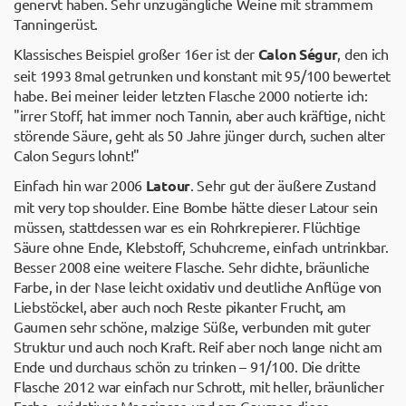
genervt haben. Sehr unzugängliche Weine mit strammem
Tanningerüst.
Klassisches Beispiel großer 16er ist der
Calon Ségur
, den ich
seit 1993 8mal getrunken und konstant mit 95/100 bewertet
habe. Bei meiner leider letzten Flasche 2000 notierte ich:
"irrer Stoff, hat immer noch Tannin, aber auch kräftige, nicht
störende Säure, geht als 50 Jahre jünger durch, suchen alter
Calon Segurs lohnt!"
Einfach hin war 2006
Latour
. Sehr gut der äußere Zustand
mit very top shoulder. Eine Bombe hätte dieser Latour sein
müssen, stattdessen war es ein Rohrkrepierer. Flüchtige
Säure ohne Ende, Klebstoff, Schuhcreme, einfach untrinkbar.
Besser 2008 eine weitere Flasche. Sehr dichte, bräunliche
Farbe, in der Nase leicht oxidativ und deutliche Anflüge von
Liebstöckel, aber auch noch Reste pikanter Frucht, am
Gaumen sehr schöne, malzige Süße, verbunden mit guter
Struktur und auch noch Kraft. Reif aber noch lange nicht am
Ende und durchaus schön zu trinken – 91/100. Die dritte
Flasche 2012 war einfach nur Schrott, mit heller, bräunlicher