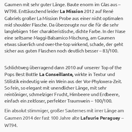
Gaumen mit sehr guter Länge. Baute enorm im Glas aus –
WT98. Enttäuschend leider
La Mission
2012 auf René
Gabriels großer La Mission Probe aus einer nicht optimalen
mid shoulder Flasche. Da überzeugte nur die für die sehr
langlebigen 16er charakteristische, dichte Farbe. In der Nase
eine seltsame Maggi-Balsamico Mischung, am Gaumen
etwas säuerlich und over-the-top wirkend, schade, der geht
sicher aus guten Flaschen noch deutlich besser – 83/100.
Schlichtweg überragend dann 2010 auf unserer Top of the
Pops Best Bottle
La Conseillante,
wirkte in Textur und
Stilistik eindeutig wie ein Wein aus der Vor-Phyloxera-Zeit.
So fein, so elegant mit unendlicher Länge, mit sehr
reintöniger, schmelziger Frucht, Himbeere und Erdbeere,
einfach ein zeitloser, perfekter Traumwein – 100/100.
Ein absolut stimmiger, großer Sauternes mit irrer Länge am
Gaumen 2014 der fast 100 Jahre alte
Lafaurie Peraguey
–
WT94.