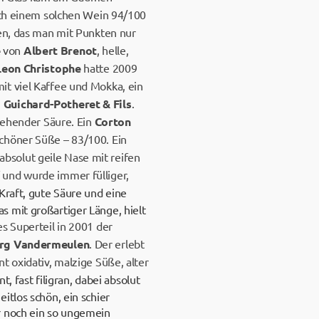
 ich einem solchen Wein 94/100
nen, das man mit Punkten nur
e
von
Albert Brenot
, helle,
Leon Christophe
hatte 2009
it viel Kaffee und Mokka, ein
n
Guichard-Potheret & Fils
.
 gehender Säure. Ein
Corton
schöner Süße – 83/100. Ein
absolut geile Nase mit reifen
 und wurde immer fülliger,
Kraft, gute Säure und eine
 mit großartiger Länge, hielt
es Superteil in 2001 der
rg
Vandermeulen
. Der erlebt
t oxidativ, malzige Süße, alter
nt, fast filigran, dabei absolut
itlos schön, ein schier
r noch ein so ungemein