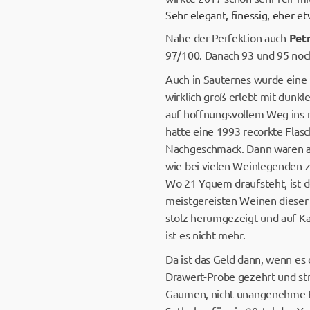
Sehr elegant, finessig, eher
Nahe der Perfektion auch
Pet
97/100. Danach 93 und 95 noc
Auch in Sauternes wurde eine
wirklich groß erlebt mit dunkl
auf hoffnungsvollem Weg ins n
hatte eine 1993 recorkte Flas
Nachgeschmack. Dann waren and
wie bei vielen Weinlegenden 
Wo 21 Yquem draufsteht, ist 
meistgereisten Weinen dieser 
stolz herumgezeigt und auf Kam
ist es nicht mehr.
Da ist das Geld dann, wenn es
Drawert-Probe gezehrt und str
Gaumen, nicht unangenehme Bi