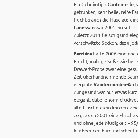
Ein Geheimtipp
Cantemerle
, 
getrunken, sehr helle, reife Fa
fruchtig auch die Nase aus eine
Lanessan
war 2001 ein sehr sc
Zuletzt 2011 fleischig und ele
verschwitzte Socken, dazu jed
Ferrière
hatte 2006 eine noch 
Frucht, malzige Süße wie bei
Drawert-Probe zwar eine gesu
Zeit überhandnehmende Säure e
elegante
Vandermeulen-Abfü
Zunge und war nur etwas kurz 
elegant, dabei enorm druckvol
alte Flaschen sein können, zei
zeigte sich 2001 eine Flasche 
und ohne jede Müdigkeit – 95/
himbeeriger, burgundischer Fr