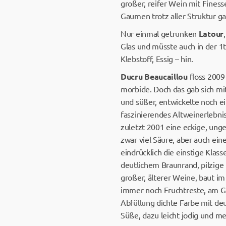
großer, reifer Wein mit Fines
Gaumen trotz aller Struktur g
Nur einmal getrunken
Latour
Glas und müsste auch in der 1t
Klebstoff, Essig – hin.
Ducru Beaucaillou
floss 2009
morbide. Doch das gab sich mit
und süßer, entwickelte noch e
faszinierendes Altweinerlebni
zuletzt 2001 eine eckige, ung
zwar viel Säure, aber auch ein
eindrücklich die einstige Klas
deutlichem Braunrand, pilzig
großer, älterer Weine, baut im
immer noch Fruchtreste, am G
Abfüllung dichte Farbe mit de
Süße, dazu leicht jodig und me