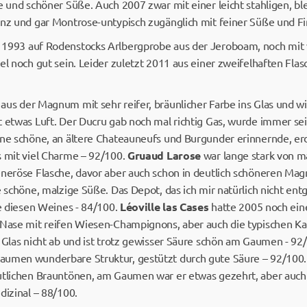
se und schöner Süße. Auch 2007 zwar mit einer leicht stahligen, b
anz und gar Montrose-untypisch zugänglich mit feiner Süße und Fi
, 1993 auf Rodenstocks Arlbergprobe aus der Jeroboam, noch mit vi
el noch gut sein. Leider zuletzt 2011 aus einer zweifelhaften Fla
 aus der Magnum mit sehr reifer, bräunlicher Farbe ins Glas und 
 etwas Luft. Der Ducru gab noch mal richtig Gas, wurde immer sei
ine schöne, an ältere Chateauneufs und Burgunder erinnernde, erd
s mit viel Charme – 92/100.
Gruaud Larose
war lange stark von m
eneröse Flasche, davor aber auch schon in deutlich schöneren Ma
e schöne, malzige Süße. Das Depot, das ich mir natürlich nicht ent
se diesen Weines - 84/100.
Léoville las Cases
hatte 2005 noch eine
e Nase mit reifen Wiesen-Champignons, aber auch die typischen 
 Glas nicht ab und ist trotz gewisser Säure schön am Gaumen - 92
aumen wunderbare Struktur, gestützt durch gute Säure – 92/100.
utlichen Brauntönen, am Gaumen war er etwas gezehrt, aber auch
dizinal – 88/100.