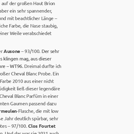
auf der großen Haut Brion
aber ein sehr spannender,
und mit beachtlicher Länge –
che Farbe, die Nase staubig,
einer Weile verabschiedet
er
Ausone
– 93/100.
Der sehr
s klingen mag, aus dieser
ahre – WT96.
Dreimal durfte ich
oßer Cheval Blanc Probe. Ein
Farbe 2010 aus einer nicht
digkeit ließ dieser legendäre
 Cheval Blanc Parfüm in einer
eganten Gaumen passend dazu
rmeulen
-Flasche, die mit low
ße Jahr deutlich spürbar, sehr
tes – 97/100.
Clos Fourtet
in. Und das war sie 2021 auch.