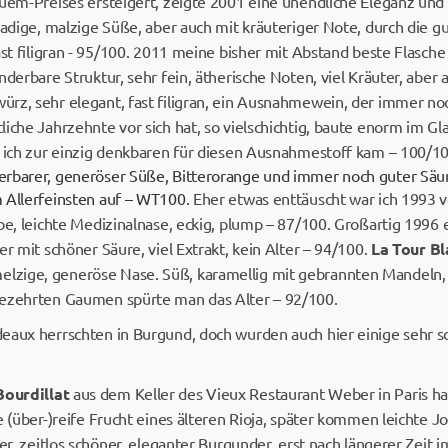
quem-Preises ersteigert, zeigte 2001 eine unendliche Eleganz un
ladige, malzige Süße, aber auch mit kräuteriger Note, durch die g
ast filigran - 95/100. 2011 meine bisher mit Abstand beste Flasch
nderbare Struktur, sehr fein, ätherische Noten, viel Kräuter, aber
z, sehr elegant, fast filigran, ein Ausnahmewein, der immer noch
iche Jahrzehnte vor sich hat, so vielschichtig, baute enorm im Gl
s ich zur einzig denkbaren für diesen Ausnahmestoff kam – 100/1
erbarer, generöser Süße, Bitterorange und immer noch guter Säu
 Allerfeinsten auf – WT100.
Eher etwas enttäuscht war ich 1993
be, leichte Medizinalnase, eckig, plump – 87/100. Großartig 1996 
er mit schöner Säure, viel Extrakt, kein Alter – 94/100.
La Tour B
zige, generöse Nase. Süß, karamellig mit gebrannten Mandeln,
gezehrten Gaumen spürte man das Alter – 92/100.
eaux herrschten in Burgund, doch wurden auch hier einige sehr s
ourdillat
aus dem Keller des Vieux Restaurant Weber in Paris hat
ie (über-)reife Frucht eines älteren Rioja, später kommen leichte
ter, zeitlos schöner, eleganter Burgunder, erst nach längerer Zei