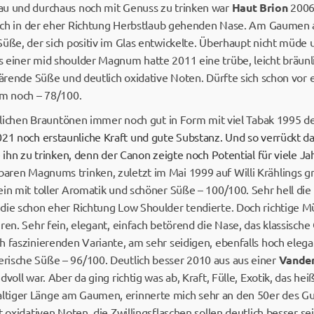
au und durchaus noch mit Genuss zu trinken war
Haut Brion
2006 
 auch in der eher Richtung Herbstlaub gehenden Nase. Am Gaumen 
üße, der sich positiv im Glas entwickelte. Überhaupt nicht müde 
 einer mid shoulder Magnum hatte 2011 eine trübe, leicht bräunli
gärende Süße und deutlich oxidative Noten. Dürfte sich schon vor 
em noch – 78/100.
eutlichen Brauntönen immer noch gut in Form mit viel Tabak 1995 d
21 noch erstaunliche Kraft und gute Substanz. Und so verrückt da
e ihn zu trinken, denn der Canon zeigte noch Potential für viele J
ren Magnums trinken, zuletzt im Mai 1999 auf Willi Krählings gr
in mit toller Aromatik und schöner Süße – 100/100. Sehr hell die 
die schon eher Richtung Low Shoulder tendierte. Doch richtige Mü
ren. Sehr fein, elegant, einfach betörend die Nase, das klassische
h faszinierenden Variante, am sehr seidigen, ebenfalls hoch el
rische Süße – 96/100. Deutlich besser 2010 aus aus einer
Vande
voll war. Aber da ging richtig was ab, Kraft, Fülle, Exotik, das hei
tiger Länge am Gaumen, erinnerte mich sehr an den 50er des Gu
t oxidativen Noten, die Zwillingsflaschen sollen deutlich besser se