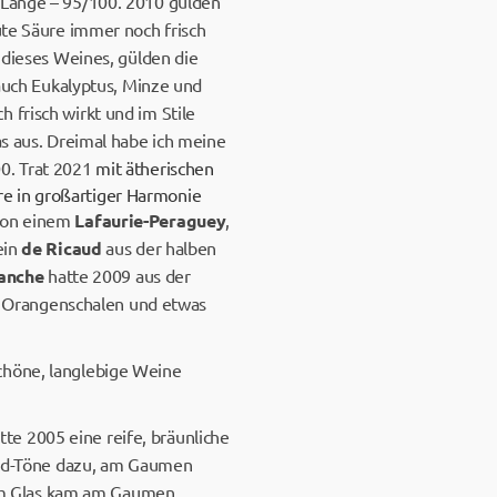
d Länge – 95/100. 2010 gülden
ute Säure immer noch frisch
e dieses Weines, gülden die
 auch Eukalyptus, Minze und
 frisch wirkt und im Stile
as aus. Dreimal habe ich meine
00. Trat 2021
mit ätherischen
re in großartiger Harmonie
 von einem
Lafaurie-Peraguey
,
ein
de Ricaud
aus der halben
lanche
hatte 2009 aus der
 Orangenschalen und etwas
chöne, langlebige Weine
te 2005 eine reife, bräunliche
 Jod-Töne dazu, am Gaumen
t im Glas kam am Gaumen