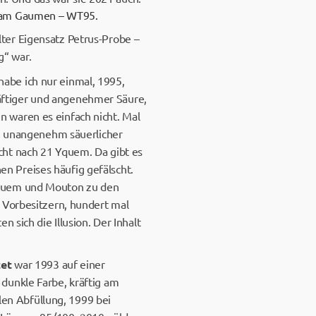
z am Gaumen – WT95.
ter Eigensatz Petrus-Probe –
g“ war.
habe ich nur einmal, 1995,
kräftiger und angenehmer Säure,
 waren es einfach nicht. Mal
en unangenehm säuerlicher
cht nach 21 Yquem. Da gibt es
n Preises häufig gefälscht.
Yquem und Mouton zu den
 Vorbesitzern, hundert mal
 sich die Illusion. Der Inhalt
et
war 1993 auf einer
dunkle Farbe, kräftig am
en Abfüllung, 1999 bei