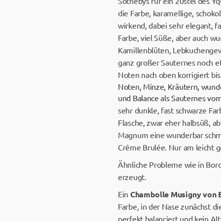
Sothebys für ein 20stel des Y
die Farbe, karamellige, schoko
wirkend, dabei sehr elegant, f
Farbe, viel Süße, aber auch wu
Kamillenblüten, Lebkuchengewür
ganz großer Sauternes noch etl
Noten nach oben korrigiert bi
Noten, Minze, Kräutern, wund
und Balance als Sauternes vom
sehr dunkle, fast schwarze Far
Flasche, zwar eher halbsüß, ab
Magnum eine wunderbar schmel
Crême Brulée. Nur am leicht 
Ähnliche Probleme wie in Bord
erzeugt.
Ein
Chambolle Musigny von B
Farbe, in der Nase zunächst d
perfekt balanciert und kein Al