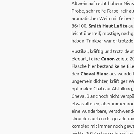
Altwein auf recht hohem Nive
Probe, sehr reife Farbe, reif
aromatischer Wein mit feiner S
86/100.
Smith Haut Lafite
aus
leicht überreif, mostige, nach
haben. Trinkbar war er trotzd
Rustikal, kräftig und trotz d
elegant, feine
Canon
zeigte 20
Flasche hier bestand keine Eil
den
Cheval Blanc
aus wunderba
ungemein dichter, kräftiger We
optimalen Chateau-Abfüllung, 
Cheval Blanc noch nicht verspü
etwas älteren, aber immer noc
eine wunderbare, verschwende
shoulder auch nicht gerade rand
komplex mit immer noch gewal
wirkte 2017 schon sehr reif mi