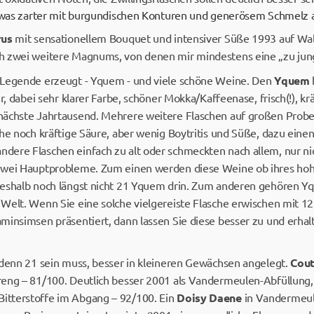
 etwas zarter mit burgundischen Konturen und generösem Schmel
rus
mit sensationellem Bouquet und intensiver Süße 1993 auf Wal
h zwei weitere Magnums, von denen mir mindestens eine „zu jun
 Legende erzeugt - Yquem - und viele schöne Weine. Den
Yquem
er, dabei sehr klarer Farbe, schöner Mokka/Kaffeenase, frisch(!), 
ächste Jahrtausend. Mehrere weitere Flaschen auf großen Proben
che noch kräftige Säure, aber wenig Boytritis und Süße, dazu ein
ere Flaschen einfach zu alt oder schmeckten nach allem, nur ni
zwei Hauptprobleme. Zum einen werden diese Weine ob ihres hohe
deshalb noch längst nicht 21 Yquem drin. Zum anderen gehören 
Welt. Wenn Sie eine solche vielgereiste Flasche erwischen mit 12
insimsen präsentiert, dann lassen Sie diese besser zu und erhalten
 denn 21 sein muss, besser in kleineren Gewächsen angelegt.
Cout
eng – 81/100. Deutlich besser 2001 als Vandermeulen-Abfüllung, 
tterstoffe im Abgang – 92/100. Ein
Doisy Daene
in Vandermeul