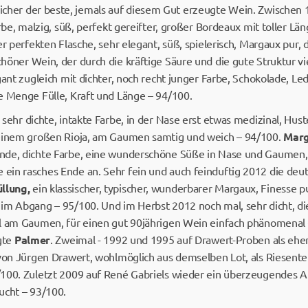
sicher der beste, jemals auf diesem Gut erzeugte Wein. Zwische
rbe, malzig, süß, perfekt gereifter, großer Bordeaux mit toller Län
r perfekten Flasche, sehr elegant, süß, spielerisch, Margaux pur, d
höner Wein, der durch die kräftige Säure und die gute Struktur vi
gant zugleich mit dichter, noch recht junger Farbe, Schokolade, Led
e Menge Fülle, Kraft und Länge – 94/100.
sehr dichte, intakte Farbe, in der Nase erst etwas medizinal, H
 einem großen Rioja, am Gaumen samtig und weich – 94/100.
Mar
nde, dichte Farbe, eine wunderschöne Süße in Nase und Gaumen, 
in rasches Ende an. Sehr fein und auch feinduftig 2012 die deut
llung,
ein klassischer, typischer, wunderbarer Margaux, Finesse pu
im Abgang – 95/100. Und im Herbst 2012 noch mal, sehr dicht, die 
l am Gaumen, für einen gut 90jährigen Wein einfach phänomenal 
gte
Palmer
. Zweimal - 1992 und 1995 auf Drawert-Proben als ehe
von Jürgen Drawert, wohlmöglich aus demselben Lot, als Riesenteil
100. Zuletzt 2009 auf René Gabriels wieder ein überzeugendes A
ucht – 93/100.