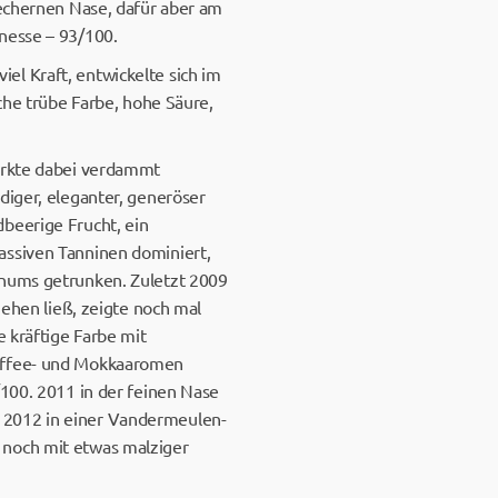
lechernen Nase, dafür aber am
nesse – 93/100.
el Kraft, entwickelte sich im
sche trübe Farbe, hohe Säure,
wirkte dabei verdammt
diger, eleganter, generöser
beerige Frucht, ein
assiven Tanninen dominiert,
gnums getrunken. Zuletzt 2009
gehen ließ, zeigte noch mal
 kräftige Farbe mit
Kaffee- und Mokkaaromen
/100. 2011 in der feinen Nase
 2012 in einer Vandermeulen-
 noch mit etwas malziger