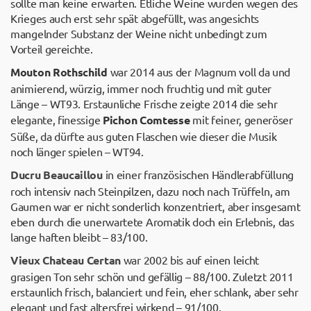
sollte man keine erwarten. Etliche Weine wurden wegen des
Krieges auch erst sehr spät abgefüllt, was angesichts
mangelnder Substanz der Weine nicht unbedingt zum
Vorteil gereichte.
Mouton Rothschild
war 2014 aus der Magnum voll da und
animierend, würzig, immer noch fruchtig und mit guter
Länge – WT93. Erstaunliche Frische zeigte 2014 die sehr
elegante, finessige
Pichon Comtesse
mit feiner, generöser
Süße, da dürfte aus guten Flaschen wie dieser die Musik
noch länger spielen – WT94.
Ducru Beaucaillou
in einer französischen Händlerabfüllung
roch intensiv nach Steinpilzen, dazu noch nach Trüffeln, am
Gaumen war er nicht sonderlich konzentriert, aber insgesamt
eben durch die unerwartete Aromatik doch ein Erlebnis, das
lange haften bleibt – 83/100.
Vieux Chateau Certan
war 2002 bis auf einen leicht
grasigen Ton sehr schön und gefällig – 88/100. Zuletzt 2011
erstaunlich frisch, balanciert und fein, eher schlank, aber sehr
elegant und fast altersfrei wirkend – 91/100.