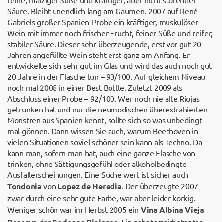
feine, malziger Süße und kräftiger, aber nicht störender
Säure. Bleibt unendlich lang am Gaumen. 2007 auf René
Gabriels großer Spanien-Probe ein kräftiger, muskulöser
Wein mit immer noch frischer Frucht, feiner Süße und reifer,
stabiler Säure. Dieser sehr überzeugende, erst vor gut 20
Jahren angefüllte Wein steht erst ganz am Anfang. Er
entwickelte sich sehr gut im Glas und wird das auch noch gut
20 Jahre in der Flasche tun – 93/100. Auf gleichem Niveau
noch mal 2008 in einer Best Bottle. Zuletzt 2009 als
Abschluss einer Probe – 92/100. Wer noch nie alte Riojas
getrunken hat und nur die neumodischen überextrahierten
Monstren aus Spanien kennt, sollte sich so was unbedingt
mal gönnen. Dann wissen Sie auch, warum Beethoven in
vielen Situationen soviel schöner sein kann als Techno. Da
kann man, sofern man hat, auch eine ganze Flasche von
trinken, ohne Sättigungsgefühl oder alkoholbedingte
Ausfallerscheinungen. Eine Suche wert ist sicher auch
Tondonia
von
Lopez de Heredia
. Der überzeugte 2007
zwar durch eine sehr gute Farbe, war aber leider korkig.
Weniger schön war im Herbst 2005 ein
Vina Albina Vieja
Reserva
der
Bodegas Riojanas
. Ein sehr terroirbetonter,