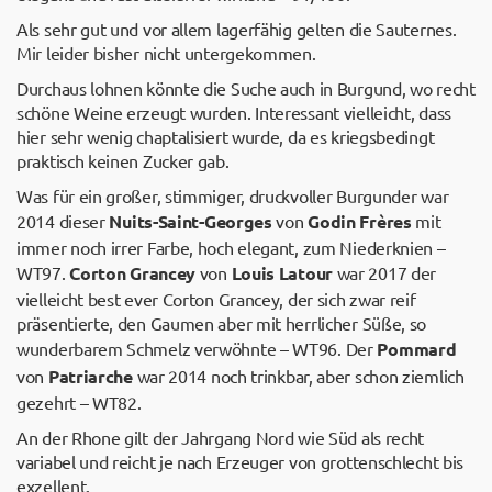
Als sehr gut und vor allem lagerfähig gelten die Sauternes.
Mir leider bisher nicht untergekommen.
Durchaus lohnen könnte die Suche auch in Burgund, wo recht
schöne Weine erzeugt wurden. Interessant vielleicht, dass
hier sehr wenig chaptalisiert wurde, da es kriegsbedingt
praktisch keinen Zucker gab.
Was für ein großer, stimmiger, druckvoller Burgunder war
2014 dieser
Nuits-Saint-Georges
von
Godin Frères
mit
immer noch irrer Farbe, hoch elegant, zum Niederknien –
WT97.
Corton Grancey
von
Louis Latour
war 2017 der
vielleicht best ever Corton Grancey, der sich zwar reif
präsentierte, den Gaumen aber mit herrlicher Süße, so
wunderbarem Schmelz verwöhnte – WT96. Der
Pommard
von
Patriarche
war 2014 noch trinkbar, aber schon ziemlich
gezehrt – WT82.
An der Rhone gilt der Jahrgang Nord wie Süd als recht
variabel und reicht je nach Erzeuger von grottenschlecht bis
exzellent.