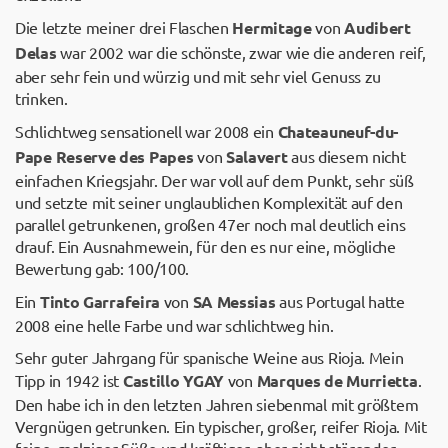
Die letzte meiner drei Flaschen
Hermitage
von
Audibert
Delas
war 2002 war die schönste, zwar wie die anderen reif,
aber sehr fein und würzig und mit sehr viel Genuss zu
trinken.
Schlichtweg sensationell war 2008 ein
Chateauneuf-du-
Pape Reserve des Papes
von
Salavert
aus diesem nicht
einfachen Kriegsjahr. Der war voll auf dem Punkt, sehr süß
und setzte mit seiner unglaublichen Komplexität auf den
parallel getrunkenen, großen 47er noch mal deutlich eins
drauf. Ein Ausnahmewein, für den es nur eine, mögliche
Bewertung gab: 100/100.
Ein
Tinto Garrafeira
von
SA Messias
aus Portugal hatte
2008 eine helle Farbe und war schlichtweg hin.
Sehr guter Jahrgang für spanische Weine aus Rioja. Mein
Tipp in 1942 ist
Castillo YGAY
von
Marques de Murrietta
.
Den habe ich in den letzten Jahren siebenmal mit größtem
Vergnügen getrunken. Ein typischer, großer, reifer Rioja. Mit