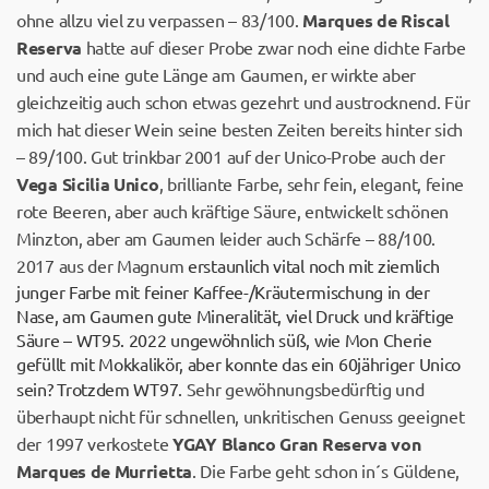
ohne allzu viel zu verpassen – 83/100.
Marques de Riscal
Reserva
hatte auf dieser Probe zwar noch eine dichte Farbe
und auch eine gute Länge am Gaumen, er wirkte aber
gleichzeitig auch schon etwas gezehrt und austrocknend. Für
mich hat dieser Wein seine besten Zeiten bereits hinter sich
– 89/100. Gut trinkbar 2001 auf der Unico-Probe auch der
Vega Sicilia Unico
, brilliante Farbe, sehr fein, elegant, feine
rote Beeren, aber auch kräftige Säure, entwickelt schönen
Minzton, aber am Gaumen leider auch Schärfe – 88/100.
2017 aus der Magnum
erstaunlich vital noch mit ziemlich
junger Farbe mit feiner Kaffee-/Kräutermischung in der
Nase, am Gaumen gute Mineralität, viel Druck und kräftige
Säure – WT95. 2022 ungewöhnlich süß, wie Mon Cherie
gefüllt mit Mokkalikör, aber konnte das ein 60jähriger Unico
sein? Trotzdem WT97.
Sehr gewöhnungsbedürftig und
überhaupt nicht für schnellen, unkritischen Genuss geeignet
der 1997 verkostete
YGAY Blanco Gran Reserva von
Marques de Murrietta
. Die Farbe geht schon in´s Güldene,