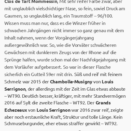
Clos de Tart Mommessin
, Mit sehr reifer Farbe zwar, aber
mit unglaublich vielschichtiger Nase, so fein, soviel Druck am
Gaumen, so unglaublich lang, ein Traumstoff – 96/100.
Wissen muss man nur, dass es die Winzer früher in
schwachen Jahrgängen nicht immer so ganz genau mit dem
Inhalt nahmen, wenn der Vorgängerjahrgang
außergewöhnlich war. So, wie die Vorväter schwächeren
Gewächsen mit dunklerem Zeugs von der Rhone auf die
Sprünge halfen, wurde schon mal der Nachfolgejahrgang mit
dem Vorläufer aufgebessert. So war in dieser Flasche
sicherlich ein Gutteil 59er mit drin.
Süß und reif mit feinem
Schmelz war 2015 der
Chambolle-Musigny
von
Louis
Serrignon
, der allerdings mit der Zeit im Glas etwas abbaute
– WT90. Deutlich besser, kräftiger, mit mehr Standvermögen
2016 auf Sylt die zweite Flasche – WT92. Der
Grands
Echezeaux
von
Louis Serrignon
war 2016 zwar reif, zeigte
aber noch erstaunliche Kraft, Struktur und tolle Länge. Kein
Schmuseburgunder, eher etwas straffer gewirkt – WT92.