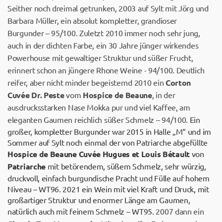
Seither noch dreimal getrunken, 2003 auf Sylt mit Jörg und
Barbara Müller, ein absolut kompletter, grandioser
Burgunder – 95/100. Zuletzt 2010 immer noch sehr jung,
auch in der dichten Farbe, ein 30 Jahre jünger wirkendes
Powerhouse mit gewaltiger Struktur und süßer Frucht,
erinnert schon an jüngere Rhone Weine - 94/100. Deutlich
reifer, aber nicht minder begeisternd 2010 ein
Corton
Cuvée Dr. Peste
vom
Hospice de Beaune
, in der
ausdrucksstarken Nase Mokka pur und viel Kaffee, am
eleganten Gaumen reichlich süßer Schmelz – 94/100.
Ein
großer, kompletter Burgunder war 2015 in Halle „M“ und im
Sommer auf Sylt noch einmal der von Patriarche abgefüllte
Hospice de Beaune Cuvée Hugues et Louis Bétault
von
Patriarche
mit betörendem, süßem Schmelz, sehr würzig,
druckvoll, einfach burgundische Pracht und Fülle auf hohem
Niveau – WT96. 2021 ein Wein mit viel Kraft und Druck, mit
großartiger Struktur und enormer Länge am Gaumen,
natürlich auch mit feinem Schmelz – WT95.
2007 dann ein