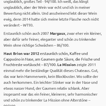
unglaublich, großes Teil - 94/100. Ich weiß, das klingt
unglaublich, aber der Wein war echt und ich in meiner
Bewertung nicht allein. Und anscheinend lebt dieser Wein
ewig, denn 2014 hatte sich meine letzte Flasche noch nicht
verändert – WT93.
Erstaunlich schön auch 2007
Margaux
, zwar eher ein kleiner,
aber dafür sehr feiner, eleganter und schön zu trinkender
Wein ohne richtige Schwächen – 86/100.
Haut Brion war 2012
erstaunlich schön, Kaffee und
Cappucino in Nase, am Gaumen gute Säure, die Frische und
Fruchtreste vortäuscht – 87/100.
La Mission
zeigte 2011
einmal mehr die beständige Qualität dieses Chateaus. Gut,
das war kein Hammerwein, kein Blockbuster. Wo sollte der
auch herkommen. Ein leichter Stinker war in der Nase und
etwas nasser Hund, der Gaumen relativ schlank. Aber
insgesamt war das ein feiner, kleinerer, sehr harmonischer
und schön zu trinkender La Mission ohne Alterstöne –
90/100.