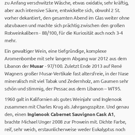
zu Anfang verschwitzte Wäsche, etwas oxidativ, sehr kräftig,
aber auch intensive Säure, entwickelte sich, obwohl 2 St.
vorher dekantiert, den gesamten Abend im Glas weiter ohne
abzubauen und machte sich prächtig zwischen den großen
Rotweinkalibern - 88/100, für die Kuriosität auch noch 3-4
mehr.
Ein gewaltiger Wein, eine tiefgründige, komplexe
Aromenbombe mit sehr langem Abgang war 2012 aus dem
Libanon der
Musar
- 97/100. Zuletzt Ende 2013 auf René
Wagners großer Musar-Vertikale fast altersfreie, in der Nase
mineralisch mit viel Tabak und Zedernholz, am Gaumen sehr
schön und stimmig, der Pessac aus dem Libanon – WT95.
1960 galt in Kalifornien als gutes Weinjahr und Inglenook
zusammen mit Charles Krug als Jahrgangsspitze. Und genau
den, einen
Inglenook Cabernet Sauvignon Cask A1
,
brachte Michael Unger 2008 zur Prowein mit. Dichte Farbe,
reif, sehr weich, erstaunlicherweise weder Eukalyptus noch