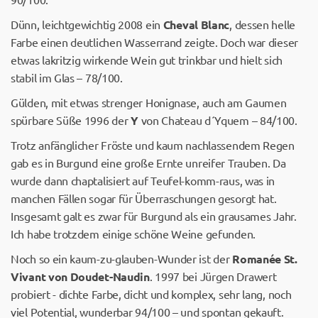
Dünn, leichtgewichtig 2008 ein
Cheval Blanc
, dessen helle
Farbe einen deutlichen Wasserrand zeigte. Doch war dieser
etwas lakritzig wirkende Wein gut trinkbar und hielt sich
stabil im Glas – 78/100.
Gülden, mit etwas strenger Honignase, auch am Gaumen
spürbare Süße 1996 der
Y
von Chateau d´Yquem – 84/100.
Trotz anfänglicher Fröste und kaum nachlassendem Regen
gab es in Burgund eine große Ernte unreifer Trauben. Da
wurde dann chaptalisiert auf Teufel-komm-raus, was in
manchen Fällen sogar für Überraschungen gesorgt hat.
Insgesamt galt es zwar für Burgund als ein grausames Jahr.
Ich habe trotzdem einige schöne Weine gefunden.
Noch so ein kaum-zu-glauben-Wunder ist der
Romanée St.
Vivant von Doudet-Naudin
. 1997 bei Jürgen Drawert
probiert - dichte Farbe, dicht und komplex, sehr lang, noch
viel Potential, wunderbar 94/100 – und spontan gekauft.