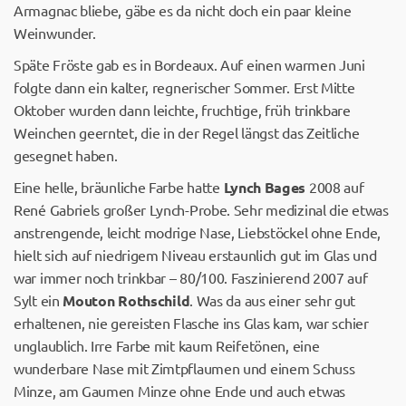
Armagnac bliebe, gäbe es da nicht doch ein paar kleine
Weinwunder.
Späte Fröste gab es in Bordeaux. Auf einen warmen Juni
folgte dann ein kalter, regnerischer Sommer. Erst Mitte
Oktober wurden dann leichte, fruchtige, früh trinkbare
Weinchen geerntet, die in der Regel längst das Zeitliche
gesegnet haben.
Eine helle, bräunliche Farbe hatte
Lynch Bages
2008 auf
René Gabriels großer Lynch-Probe. Sehr medizinal die etwas
anstrengende, leicht modrige Nase, Liebstöckel ohne Ende,
hielt sich auf niedrigem Niveau erstaunlich gut im Glas und
war immer noch trinkbar – 80/100. Faszinierend 2007 auf
Sylt ein
Mouton Rothschild
. Was da aus einer sehr gut
erhaltenen, nie gereisten Flasche ins Glas kam, war schier
unglaublich. Irre Farbe mit kaum Reifetönen, eine
wunderbare Nase mit Zimtpflaumen und einem Schuss
Minze, am Gaumen Minze ohne Ende und auch etwas