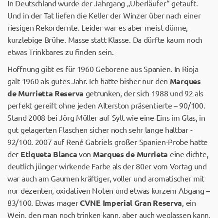
In Deutschland wurde der Jahrgang „Überläufer“ getauft.
Und in der Tat liefen die Keller der Winzer über nach einer
riesigen Rekordernte. Leider war es aber meist dünne,
kurzlebige Brühe. Masse statt Klasse. Da dürfte kaum noch
etwas Trinkbares zu finden sein.
Hoffnung gibt es für 1960 Geborene aus Spanien. In Rioja
galt 1960 als gutes Jahr. Ich hatte bisher nur den
Marques
de Murrietta Reserva
getrunken, der sich 1988 und 92 als
perfekt gereift ohne jeden Alterston präsentierte – 90/100.
Stand 2008 bei Jörg Müller auf Sylt wie eine Eins im Glas, in
gut gelagerten Flaschen sicher noch sehr lange haltbar -
92/100. 2007 auf René Gabriels großer Spanien-Probe hatte
der
Etiqueta Blanca
von
Marques de Murrieta
eine dichte,
deutlich jünger wirkende Farbe als der 80er vom Vortag und
war auch am Gaumen kräftiger, voller und aromatischer mit
nur dezenten, oxidativen Noten und etwas kurzem Abgang –
83/100. Etwas mager
CVNE Imperial Gran Reserva
, ein
Wein, den man noch trinken kann, aber auch weglassen kann,