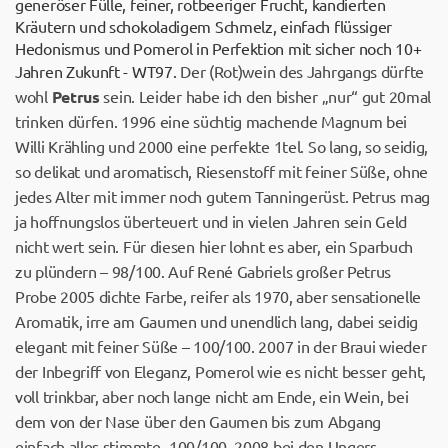
generöser Fülle, feiner, rotbeeriger Frucht, kandierten
Kräutern und schokoladigem Schmelz, einfach flüssiger
Hedonismus und Pomerol in Perfektion mit sicher noch 10+
Jahren Zukunft - WT97.
Der (Rot)wein des Jahrgangs dürfte
wohl
Petrus
sein. Leider habe ich den bisher „nur“ gut 20mal
trinken dürfen. 1996 eine süchtig machende Magnum bei
Willi Krähling und 2000 eine perfekte 1tel. So lang, so seidig,
so delikat und aromatisch, Riesenstoff mit feiner Süße, ohne
jedes Alter mit immer noch gutem Tanningerüst. Petrus mag
ja hoffnungslos überteuert und in vielen Jahren sein Geld
nicht wert sein. Für diesen hier lohnt es aber, ein Sparbuch
zu plündern – 98/100. Auf René Gabriels großer Petrus
Probe 2005 dichte Farbe, reifer als 1970, aber sensationelle
Aromatik, irre am Gaumen und unendlich lang, dabei seidig
elegant mit feiner Süße – 100/100. 2007 in der Braui wieder
der Inbegriff von Eleganz, Pomerol wie es nicht besser geht,
voll trinkbar, aber noch lange nicht am Ende, ein Wein, bei
dem von der Nase über den Gaumen bis zum Abgang
einfach alles stimmte -100/100. 2008 bei den Ungers