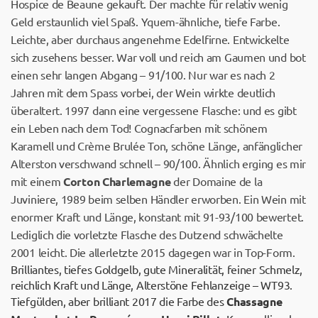
Hospice de Beaune gekauft. Der machte für relativ wenig
Geld erstaunlich viel Spaß. Yquem-ähnliche, tiefe Farbe.
Leichte, aber durchaus angenehme Edelfirne. Entwickelte
sich zusehens besser. War voll und reich am Gaumen und bot
einen sehr langen Abgang – 91/100. Nur war es nach 2
Jahren mit dem Spass vorbei, der Wein wirkte deutlich
überaltert. 1997 dann eine vergessene Flasche: und es gibt
ein Leben nach dem Tod! Cognacfarben mit schönem
Karamell und Crème Brulée Ton, schöne Länge, anfänglicher
Alterston verschwand schnell – 90/100. Ähnlich erging es mir
mit einem
Corton Charlemagne
der Domaine de la
Juviniere, 1989 beim selben Händler erworben. Ein Wein mit
enormer Kraft und Länge, konstant mit 91-93/100 bewertet.
Lediglich die vorletzte Flasche des Dutzend schwächelte
2001 leicht. Die allerletzte 2015 dagegen war in Top-Form.
Brilliantes, tiefes Goldgelb, gute Mineralität, feiner Schmelz,
reichlich Kraft und Länge, Alterstöne Fehlanzeige – WT93.
Tiefgülden, aber brilliant 2017 die Farbe des
Chassagne