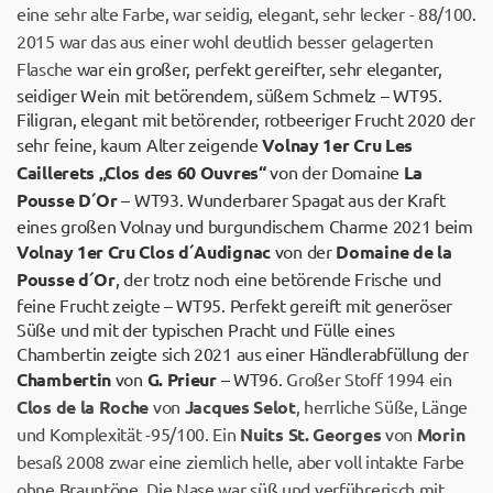
eine sehr alte Farbe, war seidig, elegant, sehr lecker - 88/100.
2015 war das aus einer wohl deutlich besser gelagerten
Flasche
war ein großer, perfekt gereifter, sehr eleganter,
seidiger Wein mit betörendem, süßem Schmelz – WT95.
Filigran, elegant mit betörender, rotbeeriger Frucht 2020 der
sehr feine, kaum Alter zeigende
Volnay 1er Cru Les
Caillerets „Clos des 60 Ouvres“
von der Domaine
La
Pousse D´Or
– WT93. Wunderbarer Spagat aus der Kraft
eines großen Volnay und burgundischem Charme 2021 beim
Volnay 1er Cru Clos d´Audignac
von der
Domaine de la
Pousse d´Or
, der trotz noch eine betörende Frische und
feine Frucht zeigte – WT95. Perfekt gereift mit generöser
Süße und mit der typischen Pracht und Fülle eines
Chambertin zeigte sich 2021 aus einer Händlerabfüllung der
Chambertin
von
G. Prieur
– WT96.
Großer Stoff 1994 ein
Clos de la Roche
von
Jacques Selot
, herrliche Süße, Länge
und Komplexität -95/100. Ein
Nuits St. Georges
von
Morin
besaß 2008 zwar eine ziemlich helle, aber voll intakte Farbe
ohne Brauntöne. Die Nase war süß und verführerisch mit