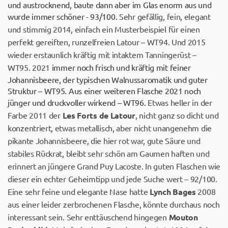
und austrocknend, baute dann aber im Glas enorm aus und
wurde immer schöner - 93/100.
Sehr gefällig, fein, elegant
und stimmig 2014, einfach ein Musterbeispiel für einen
perfekt gereiften, runzelfreien Latour – WT94. Und 2015
wieder erstaunlich kräftig mit intaktem Tanningerüst –
WT95. 2021
immer noch frisch und kräftig mit feiner
Johannisbeere, der typischen Walnussaromatik und guter
Struktur – WT95. Aus einer weiteren Flasche 2021 noch
jünger und druckvoller wirkend – WT96.
Etwas heller in der
Farbe 2011 der
Les Forts de Latour
, nicht ganz so dicht und
konzentriert, etwas metallisch, aber nicht unangenehm die
pikante Johannisbeere, die hier rot war, gute Säure und
stabiles Rückrat, bleibt sehr schön am Gaumen haften und
erinnert an jüngere Grand Puy Lacoste. In guten Flaschen wie
dieser ein echter Geheimtipp und jede Suche wert – 92/100.
Eine sehr feine und elegante Nase hatte
Lynch Bages
2008
aus einer leider zerbrochenen Flasche, könnte durchaus noch
interessant sein. Sehr enttäuschend hingegen
Mouton