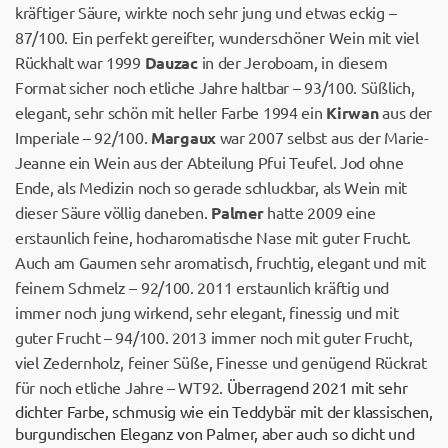
kräftiger Säure, wirkte noch sehr jung und etwas eckig –
87/100. Ein perfekt gereifter, wunderschöner Wein mit viel
Rückhalt war 1999
Dauzac
in der Jeroboam, in diesem
Format sicher noch etliche Jahre haltbar – 93/100. Süßlich,
elegant, sehr schön mit heller Farbe 1994 ein
Kirwan
aus der
Imperiale – 92/100.
Margaux
war 2007 selbst aus der Marie-
Jeanne ein Wein aus der Abteilung Pfui Teufel. Jod ohne
Ende, als Medizin noch so gerade schluckbar, als Wein mit
dieser Säure völlig daneben.
Palmer
hatte 2009 eine
erstaunlich feine, hocharomatische Nase mit guter Frucht.
Auch am Gaumen sehr aromatisch, fruchtig, elegant und mit
feinem Schmelz – 92/100. 2011 erstaunlich kräftig und
immer noch jung wirkend, sehr elegant, finessig und mit
guter Frucht – 94/100. 2013 immer noch mit guter Frucht,
viel Zedernholz, feiner Süße, Finesse und genügend Rückrat
für noch etliche Jahre – WT92.
Überragend 2021 mit sehr
dichter Farbe, schmusig wie ein Teddybär mit der klassischen,
burgundischen Eleganz von Palmer, aber auch so dicht und