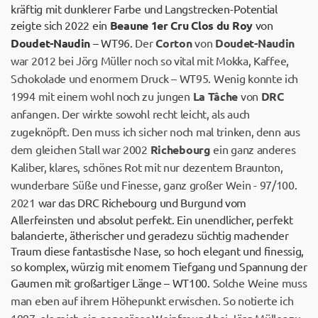
kräftig mit dunklerer Farbe und Langstrecken-Potential
zeigte sich 2022 ein
Beaune 1er Cru Clos du Roy
von
Doudet-Naudin
– WT96.
Der
Corton
von
Doudet-Naudin
war 2012 bei Jörg Müller noch so vital mit Mokka, Kaffee,
Schokolade und enormem Druck – WT95. Wenig konnte ich
1994 mit einem wohl noch zu jungen
La Tâche
von
DRC
anfangen. Der wirkte sowohl recht leicht, als auch
zugeknöpft. Den muss ich sicher noch mal trinken, denn aus
dem gleichen Stall war 2002
Richebourg
ein ganz anderes
Kaliber, klares, schönes Rot mit nur dezentem Braunton,
wunderbare Süße und Finesse, ganz großer Wein - 97/100.
2021
war das DRC Richebourg und Burgund vom
Allerfeinsten und absolut perfekt. Ein unendlicher, perfekt
balancierte, ätherischer und geradezu süchtig machender
Traum diese fantastische Nase, so hoch elegant und finessig,
so komplex, würzig mit enomem Tiefgang und Spannung der
Gaumen mit großartiger Länge – WT100.
Solche Weine muss
man eben auf ihrem Höhepunkt erwischen. So notierte ich