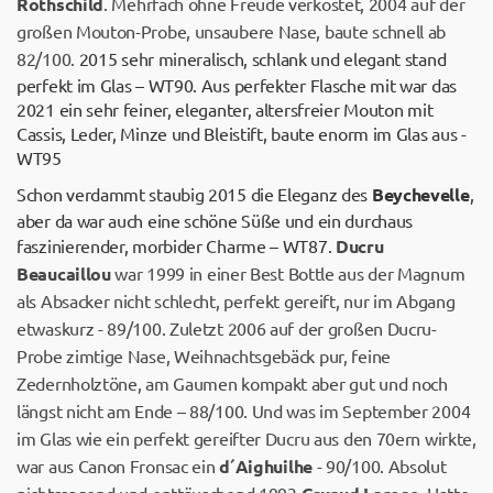
Rothschild
. Mehrfach ohne Freude verkostet, 2004 auf der
großen Mouton-Probe, unsaubere Nase, baute schnell ab
82/100.
2015 sehr mineralisch, schlank und elegant stand
perfekt im Glas – WT90. Aus perfekter Flasche mit war das
2021 ein sehr feiner, eleganter, altersfreier Mouton mit
Cassis, Leder, Minze und Bleistift, baute enorm im Glas aus -
WT95
Schon verdammt staubig 2015 die Eleganz des
Beychevelle
,
aber da war auch eine schöne Süße und ein durchaus
faszinierender, morbider Charme – WT87.
Ducru
Beaucaillou
war 1999 in einer Best Bottle aus der Magnum
als Absacker nicht schlecht, perfekt gereift, nur im Abgang
etwaskurz - 89/100. Zuletzt 2006 auf der großen Ducru-
Probe zimtige Nase, Weihnachtsgebäck pur, feine
Zedernholztöne, am Gaumen kompakt aber gut und noch
längst nicht am Ende – 88/100. Und was im September 2004
im Glas wie ein perfekt gereifter Ducru aus den 70ern wirkte,
war aus Canon Fronsac ein
d´Aighuilhe
- 90/100. Absolut