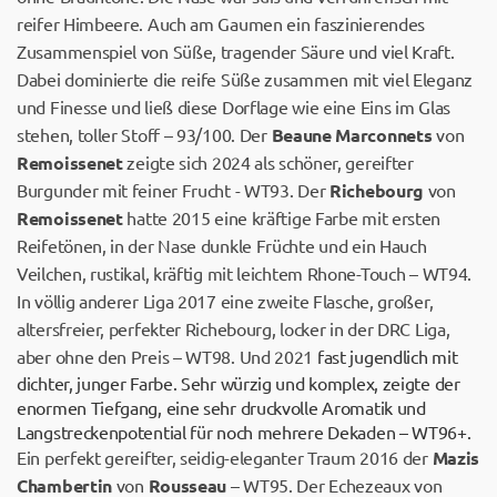
reifer Himbeere. Auch am Gaumen ein faszinierendes
Zusammenspiel von Süße, tragender Säure und viel Kraft.
Dabei dominierte die reife Süße zusammen mit viel Eleganz
und Finesse und ließ diese Dorflage wie eine Eins im Glas
stehen, toller Stoff – 93/100. Der
Beaune Marconnets
von
Remoissenet
zeigte sich 2024 als schöner, gereifter
Burgunder mit feiner Frucht - WT93. Der
Richebourg
von
Remoissenet
hatte 2015 eine kräftige Farbe mit ersten
Reifetönen, in der Nase dunkle Früchte und ein Hauch
Veilchen, rustikal, kräftig mit leichtem Rhone-Touch – WT94.
In völlig anderer Liga 2017 eine zweite Flasche, großer,
altersfreier, perfekter Richebourg, locker in der DRC Liga,
aber ohne den Preis – WT98. Und 2021
fast jugendlich mit
dichter, junger Farbe. Sehr würzig und komplex, zeigte der
enormen Tiefgang, eine sehr druckvolle Aromatik und
Langstreckenpotential für noch mehrere Dekaden – WT96+.
Ein perfekt gereifter, seidig-eleganter Traum 2016 der
Mazis
Chambertin
von
Rousseau
– WT95. Der Echezeaux von