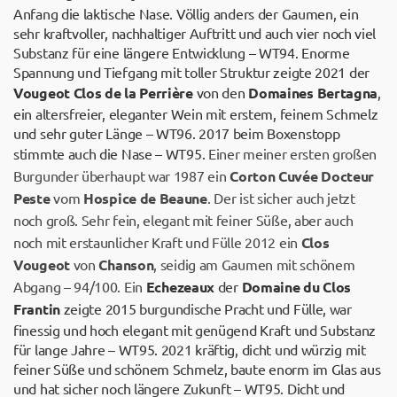
Anfang die laktische Nase. Völlig anders der Gaumen, ein
sehr kraftvoller, nachhaltiger Auftritt und auch vier noch viel
Substanz für eine längere Entwicklung – WT94. Enorme
Spannung und Tiefgang mit toller Struktur zeigte 2021 der
Vougeot Clos de la Perrière
von den
Domaines Bertagna
,
ein altersfreier, eleganter Wein mit erstem, feinem Schmelz
und sehr guter Länge – WT96. 2017 beim Boxenstopp
stimmte auch die Nase – WT95.
Einer meiner ersten großen
Burgunder überhaupt war 1987 ein
Corton Cuvée Docteur
Peste
vom
Hospice de Beaune
. Der ist sicher auch jetzt
noch groß. Sehr fein, elegant mit feiner Süße, aber auch
noch mit erstaunlicher Kraft und Fülle 2012 ein
Clos
Vougeot
von
Chanson
, seidig am Gaumen mit schönem
Abgang – 94/100. Ein
Echezeaux
der
Domaine du Clos
Frantin
zeigte 2015 burgundische Pracht und Fülle, war
finessig und hoch elegant mit genügend Kraft und Substanz
für lange Jahre – WT95. 2021 kräftig, dicht und würzig mit
feiner Süße und schönem Schmelz, baute enorm im Glas aus
und hat sicher noch längere Zukunft – WT95. Dicht und