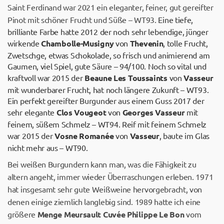
Saint Ferdinand war 2021 ein eleganter, feiner, gut gereifter
Pinot mit schöner Frucht und Süße – WT93.
Eine tiefe,
brilliante Farbe hatte 2012 der noch sehr lebendige, jünger
wirkende
Chambolle-Musigny
von
Thevenin
, tolle Frucht,
Zwetschge, etwas Schokolade, so frisch und animierend am
Gaumen, viel Spiel, gute Säure – 94/100. Noch so vital und
kraftvoll war 2015 der
Beaune Les Toussaints
von
Vasseur
mit wunderbarer Frucht, hat noch längere Zukunft – WT93.
Ein perfekt gereifter Burgunder aus einem Guss 2017 der
sehr elegante
Clos Vougeot
von
Georges Vasseur
mit
feinem, süßem Schmelz – WT94. Reif mit feinem Schmelz
war 2015 der
Vosne Romanée
von
Vasseur
, baute im Glas
nicht mehr aus – WT90.
Bei weißen Burgundern kann man, was die Fähigkeit zu
altern angeht, immer wieder Überraschungen erleben. 1971
hat insgesamt sehr gute Weißweine hervorgebracht, von
denen einige ziemlich langlebig sind. 1989 hatte ich eine
größere
Menge Meursault Cuvée Philippe Le Bon
vom