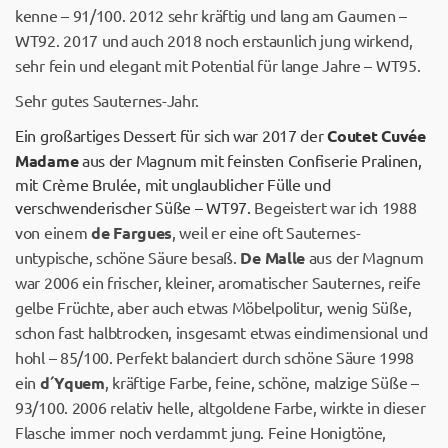
kenne – 91/100. 2012 sehr kräftig und lang am Gaumen –
WT92. 2017 und auch 2018 noch erstaunlich jung wirkend,
sehr fein und elegant mit Potential für lange Jahre – WT95.
Sehr gutes Sauternes-Jahr.
Ein großartiges Dessert für sich war 2017 der
Coutet Cuvée
Madame
aus der Magnum mit feinsten Confiserie Pralinen,
mit Crème Brulée, mit unglaublicher Fülle und
verschwenderischer Süße – WT97.
Begeistert war ich 1988
von einem
de Fargues
, weil er eine oft Sauternes-
untypische, schöne Säure besaß.
De Malle
aus der Magnum
war 2006 ein frischer, kleiner, aromatischer Sauternes, reife
gelbe Früchte, aber auch etwas Möbelpolitur, wenig Süße,
schon fast halbtrocken, insgesamt etwas eindimensional und
hohl – 85/100. Perfekt balanciert durch schöne Säure 1998
ein
d´Yquem
, kräftige Farbe, feine, schöne, malzige Süße –
93/100. 2006 relativ helle, altgoldene Farbe, wirkte in dieser
Flasche immer noch verdammt jung. Feine Honigtöne,