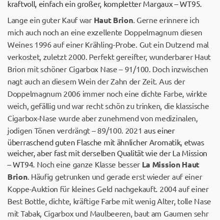
kraftvoll, einfach ein großer, kompletter Margaux – WT95.
Lange ein guter Kauf war
Haut Brion
. Gerne erinnere ich
mich auch noch an eine exzellente Doppelmagnum diesen
Weines 1996 auf einer Krähling-Probe. Gut ein Dutzend mal
verkostet, zuletzt 2000. Perfekt gereifter, wunderbarer Haut
Brion mit schöner Cigarbox Nase – 91/100. Doch inzwischen
nagt auch an diesem Wein der Zahn der Zeit. Aus der
Doppelmagnum 2006 immer noch eine dichte Farbe, wirkte
weich, gefällig und war recht schön zu trinken, die klassische
Cigarbox-Nase wurde aber zunehmend von medizinalen,
jodigen Tönen verdrängt – 89/100. 2021
aus einer
überraschend guten Flasche mit ähnlicher Aromatik, etwas
weicher, aber fast mit derselben Qualität wie der La Mission
– WT94.
Noch eine ganze Klasse besser
La Mission Haut
Brion
. Häufig getrunken und gerade erst wieder auf einer
Koppe-Auktion für kleines Geld nachgekauft. 2004 auf einer
Best Bottle, dichte, kräftige Farbe mit wenig Alter, tolle Nase
mit Tabak, Cigarbox und Maulbeeren, baut am Gaumen sehr