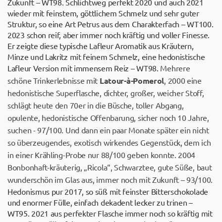
Zukunft – WT98. Schlichtweg perfekt 2020 und auch 2021
wieder mit feinstem, göttlichem Schmelz und sehr guter
Struktur, so eine Art Petrus aus dem Charakterfach – WT100.
2023 schon reif, aber immer noch kräftig und voller Finesse.
Er zeigte diese typische Lafleur Aromatik aus Kräutern,
Minze und Lakritz mit feinem Schmelz, eine hedonistische
Lafleur Version mit immensem Reiz – WT98.
Mehrere
schöne Trinkerlebnisse mit
Latour-à-Pomerol
, 2000 eine
hedonistische Superflasche, dichter, großer, weicher Stoff,
schlägt heute den 70er in die Büsche, toller Abgang,
opulente, hedonistische Offenbarung, sicher noch 10 Jahre,
suchen - 97/100. Und dann ein paar Monate später ein nicht
so überzeugendes, exotisch wirkendes Gegenstück, dem ich
in einer Krähling-Probe nur 88/100 geben konnte. 2004
Bonbonhaft-kräuterig, „Ricola“, Schwarztee, gute Süße, baut
wunderschön im Glas aus, immer noch mit Zukunft – 93/100.
Hedonismus pur 2017, so süß mit feinster Bitterschokolade
und enormer Fülle, einfach dekadent lecker zu trinen –
WT95. 2021 aus perfekter Flasche immer noch so kräftig mit