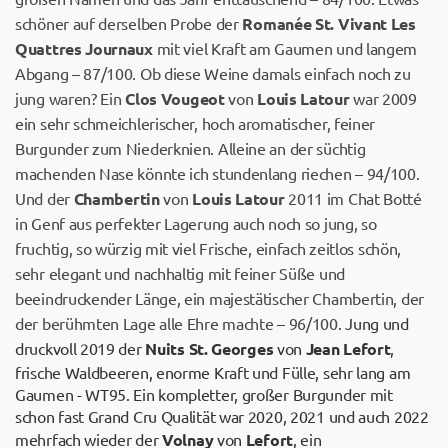
schöner auf derselben Probe der
Romanée St. Vivant Les
Quattres Journaux
mit viel Kraft am Gaumen und langem
Abgang – 87/100. Ob diese Weine damals einfach noch zu
jung waren? Ein
Clos Vougeot
von
Louis Latour
war 2009
ein sehr schmeichlerischer, hoch aromatischer, feiner
Burgunder zum Niederknien. Alleine an der süchtig
machenden Nase könnte ich stundenlang riechen – 94/100.
Und der
Chambertin
von
Louis Latour
2011 im Chat Botté
in Genf aus perfekter Lagerung auch noch so jung, so
fruchtig, so würzig mit viel Frische, einfach zeitlos schön,
sehr elegant und nachhaltig mit feiner Süße und
beeindruckender Länge, ein majestätischer Chambertin, der
der berühmten Lage alle Ehre machte – 96/100.
Jung und
druckvoll 2019 der
Nuits St. Georges
von
Jean
Lefort
,
frische Waldbeeren, enorme Kraft und Fülle, sehr lang am
Gaumen - WT95. Ein kompletter, großer Burgunder mit
schon fast Grand Cru Qualität war 2020, 2021 und auch 2022
mehrfach wieder der
Volnay
von
Lefort
, ein