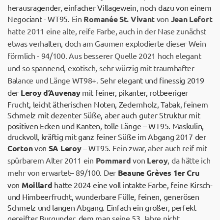
herausragender, einfacher Villagewein, noch dazu von einem
Negociant - WT95.
Ein
Romanée St. Vivant
von
Jean Lefort
hatte 2011 eine alte, reife Farbe, auch in der Nase zunächst
etwas verhalten, doch am Gaumen explodierte dieser Wein
förmlich - 94/100. Aus besserer Quelle 2021 hoch elegant
und so spannend, exotisch, sehr würzig mit traumhafter
Balance und Länge WT98+.
Sehr elegant und finessig 2019
der
Leroy d’Auvenay
mit feiner, pikanter, rotbeeriger
Frucht, leicht ätherischen Noten, Zedernholz, Tabak, feinem
Schmelz mit dezenter Süße, aber auch guter Struktur mit
positiven Ecken und Kanten, tolle Länge – WT95. Maskulin,
druckvoll, kräftig mit ganz feiner Süße im Abgang 2017 der
Corton
von
SA Leroy
– WT95.
Fein zwar, aber auch reif mit
spürbarem Alter 2011 ein
Pommard
von
Leroy
, da hätte ich
mehr von erwartet– 89/100. Der
Beaune Grèves 1er Cru
von
Moillard
hatte 2024 eine voll intakte Farbe, feine Kirsch-
und Himbeerfrucht, wunderbare Fülle, feinen, generösen
Schmelz und langen Abgang. Einfach ein großer, perfekt
gereifter Burgunder, dem man seine 53 Jahre nicht