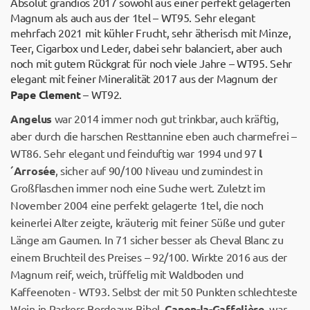
Absolut grandios 2017 sowohl aus einer perfekt gelagerten
Magnum als auch aus der 1tel – WT95. Sehr elegant
mehrfach 2021 mit kühler Frucht, sehr ätherisch mit Minze,
Teer, Cigarbox und Leder, dabei sehr balanciert, aber auch
noch mit gutem Rückgrat für noch viele Jahre – WT95. Sehr
elegant mit feiner Mineralität 2017 aus der Magnum der
Pape Clement
– WT92.
Angelus
war 2014 immer noch gut trinkbar, auch kräftig,
aber durch die harschen Resttannine eben auch charmefrei –
WT86. Sehr elegant und feinduftig war 1994 und 97
l
´Arrosée
, sicher auf 90/100 Niveau und zumindest in
Großflaschen immer noch eine Suche wert. Zuletzt im
November 2004 eine perfekt gelagerte 1tel, die noch
keinerlei Alter zeigte, kräuterig mit feiner Süße und guter
Länge am Gaumen. In 71 sicher besser als Cheval Blanc zu
einem Bruchteil des Preises – 92/100. Wirkte 2016 aus der
Magnum reif, weich, trüffelig mit Waldboden und
Kaffeenoten - WT93. Selbst der mit 50 Punkten schlechteste
Wein in Parkers Bordeaux-Bibel,
Canon-la-Gaffelière
, war