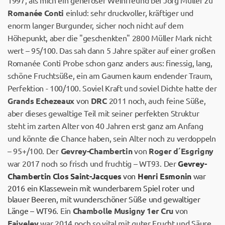
1997, als mich ein generöser Weinfreund bei Jörg Müller zu
Romanée Conti
einlud: sehr druckvoller, kräftiger und
enorm langer Burgunder, sicher noch nicht auf dem
Höhepunkt, aber die "geschenkten" 2800 Müller Mark nicht
wert – 95/100. Das sah dann 5 Jahre später auf einer großen
Romanée Conti Probe schon ganz anders aus: finessig, lang,
schöne Fruchtsüße, ein am Gaumen kaum endender Traum,
Perfektion - 100/100. Soviel Kraft und soviel Dichte hatte der
Grands Echezeaux
von
DRC
2011 noch, auch feine Süße,
aber dieses gewaltige Teil mit seiner perfekten Struktur
steht im zarten Alter von 40 Jahren erst ganz am Anfang
und könnte die Chance haben, sein Alter noch zu verdoppeln
– 95+/100. Der
Gevrey-Chambertin
von
Roger d´Esgrigny
war 2017 noch so frisch und fruchtig – WT93. Der
Gevrey-
Chambertin Clos Saint-Jacques
von
Henri Esmonin
war
2016 ein Klassewein mit wunderbarem Spiel roter und
blauer Beeren, mit wunderschöner Süße und gewaltiger
Länge – WT96.
Ein
Chambolle Musigny 1er Cru
von
Faiveley
war 2014 noch so vital mit guter Frucht und Säure,