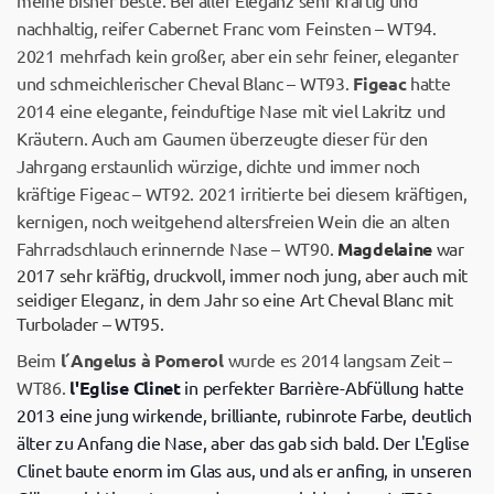
meine bisher beste. Bei aller Eleganz sehr kräftig und
nachhaltig, reifer Cabernet Franc vom Feinsten – WT94.
2021 mehrfach kein großer, aber ein sehr feiner, eleganter
und schmeichlerischer Cheval Blanc – WT93.
Figeac
hatte
2014 eine elegante, feinduftige Nase mit viel Lakritz und
Kräutern. Auch am Gaumen überzeugte dieser für den
Jahrgang erstaunlich würzige, dichte und immer noch
kräftige Figeac – WT92. 2021 irritierte bei diesem kräftigen,
kernigen, noch weitgehend altersfreien Wein die an alten
Fahrradschlauch erinnernde Nase – WT90.
Magdelaine
war
2017 sehr kräftig, druckvoll, immer noch jung, aber auch mit
seidiger Eleganz, in dem Jahr so eine Art Cheval Blanc mit
Turbolader – WT95.
Beim
l´Angelus à Pomerol
wurde es 2014 langsam Zeit –
WT86.
l'Eglise Clinet
in perfekter Barrière-Abfüllung hatte
2013 eine jung wirkende, brilliante, rubinrote Farbe, deutlich
älter zu Anfang die Nase, aber das gab sich bald. Der L'Eglise
Clinet baute enorm im Glas aus, und als er anfing, in unseren