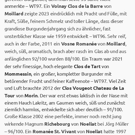
anmerkte – WT97.
Ein
Volnay Clos de la Barre
von
Moillard
zeigte 2023 eindrücklich mit Pracht und Fülle, mit
Kraft, Süße, feinem Schmelz und toller Länge, dass dieser
grandiose Burgunderjahrgang sich zu ähnlicher, fast
unsterblicher Klasse wie 1959 entwickelt – WT96. Sehr reif,
auch in der Farbe, 2011 ein
Vosne Romanée
von
Moillard
,
weich, süß, aromatisch, brach aber rasch im Glas ab und aus
anfänglichen 92/100 wurden 88/100.
Ein Traum war 2021
der sehr finessige, hoch elegante
Clos de Tart
von
Mommessin
, ein großer, kompletter Burgunder mit
betörender Frucht und feiner Kaffeenote – WT97. Viel Zeit
und Luft brauchte 2012 der
Clos Vougeot Chateau de La
Tour
von
Morin
. Der war erst etwas laktisch in der Nase mit
einem Hauch Lakritz, am Gaumen weich, süß und zunächst
ziemlich harmlos, entwickelte sich aber deutlich – 91/100.
Große Klasse 2002 eine perfekte, immer noch recht jung
wirkende Magnum
Richebourg
von
Noellat
bei Jörg Müller
– 96/100. Ein
Romanée St. Vivant
von
Noellat
hatte 1997