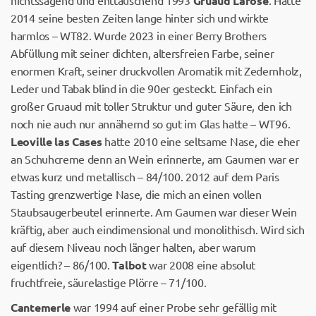
nichtssagend und enttäuschend 1993
Gruaud Larose
. Hatte
2014 seine besten Zeiten lange hinter sich und wirkte
harmlos – WT82. Wurde 2023 in einer Berry Brothers
Abfüllung mit seiner dichten, altersfreien Farbe, seiner
enormen Kraft, seiner druckvollen Aromatik mit Zedernholz,
Leder und Tabak blind in die 90er gesteckt. Einfach ein
großer Gruaud mit toller Struktur und guter Säure, den ich
noch nie auch nur annähernd so gut im Glas hatte – WT96.
Leoville las Cases
hatte 2010 eine seltsame Nase, die eher
an Schuhcreme denn an Wein erinnerte, am Gaumen war er
etwas kurz und metallisch – 84/100. 2012 auf dem Paris
Tasting grenzwertige Nase, die mich an einen vollen
Staubsaugerbeutel erinnerte. Am Gaumen war dieser Wein
kräftig, aber auch eindimensional und monolithisch. Wird sich
auf diesem Niveau noch länger halten, aber warum
eigentlich? – 86/100.
Talbot
war 2008 eine absolut
fruchtfreie, säurelastige Plörre – 71/100.
Cantemerle
war 1994 auf einer Probe sehr gefällig mit