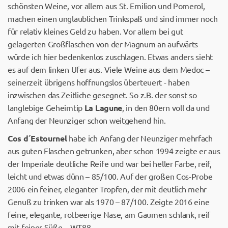
schönsten Weine, vor allem aus St. Emilion und Pomerol,
machen einen unglaublichen Trinkspaß und sind immer noch
für relativ kleines Geld zu haben. Vor allem bei gut
gelagerten Großflaschen von der Magnum an aufwärts
würde ich hier bedenkenlos zuschlagen. Etwas anders sieht
es auf dem linken Ufer aus. Viele Weine aus dem Medoc –
seinerzeit übrigens hoffnungslos überteuert - haben
inzwischen das Zeitliche gesegnet. So z.B. der sonst so
langlebige Geheimtip
La Lagune
, in den 80ern voll da und
Anfang der Neunziger schon weitgehend hin.
Cos d´Estournel
habe ich Anfang der Neunziger mehrfach
aus guten Flaschen getrunken, aber schon 1994 zeigte er aus
der Imperiale deutliche Reife und war bei heller Farbe, reif,
leicht und etwas dünn – 85/100. Auf der großen Cos-Probe
2006 ein feiner, eleganter Tropfen, der mit deutlich mehr
Genuß zu trinken war als 1970 – 87/100. Zeigte 2016 eine
feine, elegante, rotbeerige Nase, am Gaumen schlank, reif
mit feiner Süße – WT88.