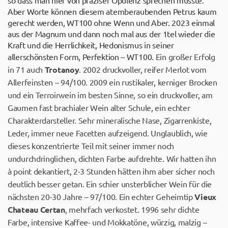
so dass man hier von präziser Opulenz sprechen müsste.
Aber Worte können diesem atemberaubenden Petrus kaum
gerecht werden, WT100 ohne Wenn und Aber. 2023 einmal
aus der Magnum und dann noch mal aus der 1tel wieder die
Kraft und die Herrlichkeit, Hedonismus in seiner
allerschönsten Form, Perfektion – WT100.
Ein großer Erfolg
in 71 auch
Trotanoy
. 2002 druckvoller, reifer Merlot vom
Allerfeinsten – 94/100. 2009 ein rustikaler, kerniger Brocken
und ein Terroirwein im besten Sinne, so ein druckvoller, am
Gaumen fast brachialer Wein alter Schule, ein echter
Charakterdarsteller. Sehr mineralische Nase, Zigarrenkiste,
Leder, immer neue Facetten aufzeigend. Unglaublich, wie
dieses konzentrierte Teil mit seiner immer noch
undurchdringlichen, dichten Farbe aufdrehte. Wir hatten ihn
à point dekantiert, 2-3 Stunden hätten ihm aber sicher noch
deutlich besser getan. Ein schier unsterblicher Wein für die
nächsten 20-30 Jahre – 97/100. Ein echter Geheimtip
Vieux
Chateau Certan
, mehrfach verkostet. 1996 sehr dichte
Farbe, intensive Kaffee- und Mokkatöne, würzig, malzig –