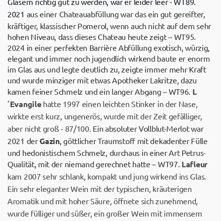
Gläsern richtig gut zu werden, war er leider leer - WT89.
2021
aus einer Chateauabfüllung war das ein gut gereifter,
kräftiger, klassischer Pomerol, wenn auch nicht auf dem sehr
hohen Niveau, dass dieses Chateau heute zeigt – WT95.
2024 in einer perfekten Barrière Abfüllung exotisch, würzig,
elegant und immer noch jugendlich wirkend baute er enorm
im Glas aus und legte deutlich zu, zeigte immer mehr Kraft
und wurde minziger mit etwas Apotheker Lakritze, dazu
kamen feiner Schmelz und ein langer Abgang – WT96.
L
´Evangile
hatte 1997 einen leichten Stinker in der Nase,
wirkte erst kurz, ungenerös, wurde mit der Zeit gefälliger,
aber nicht groß - 87/100.
Ein absoluter Vollblut-Merlot war
2021 der
Gazin
, göttlicher Traumstoff mit dekadenter Fülle
und hedonistischem Schmelz, durchaus in einer Art Petrus-
Qualität, mit der niemand gerechnet hatte – WT97.
Lafleur
kam 2007 sehr schlank, kompakt und jung wirkend ins Glas.
Ein sehr eleganter Wein mit der typischen, kräuterigen
Aromatik und mit hoher Säure, öffnete sich zunehmend,
wurde fülliger und süßer, ein großer Wein mit immensem