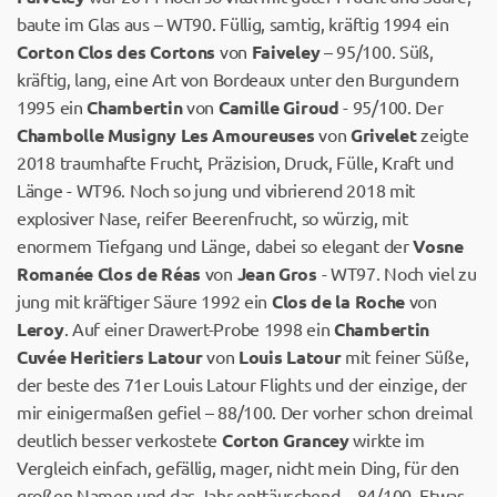
baute im Glas aus – WT90. Füllig, samtig, kräftig 1994 ein
Corton Clos des Cortons
von
Faiveley
– 95/100. Süß,
kräftig, lang, eine Art von Bordeaux unter den Burgundern
1995 ein
Chambertin
von
Camille Giroud
- 95/100. Der
Chambolle Musigny Les Amoureuses
von
Grivelet
zeigte
2018 traumhafte Frucht, Präzision, Druck, Fülle, Kraft und
Länge - WT96. Noch so jung und vibrierend 2018 mit
explosiver Nase, reifer Beerenfrucht, so würzig, mit
enormem Tiefgang und Länge, dabei so elegant der
Vosne
Romanée Clos de Réas
von
Jean Gros
- WT97. Noch viel zu
jung mit kräftiger Säure 1992 ein
Clos de la Roche
von
Leroy
. Auf einer Drawert-Probe 1998 ein
Chambertin
Cuvée Heritiers Latour
von
Louis Latour
mit feiner Süße,
der beste des 71er Louis Latour Flights und der einzige, der
mir einigermaßen gefiel – 88/100. Der vorher schon dreimal
deutlich besser verkostete
Corton Grancey
wirkte im
Vergleich einfach, gefällig, mager, nicht mein Ding, für den
großen Namen und das Jahr enttäuschend – 84/100. Etwas