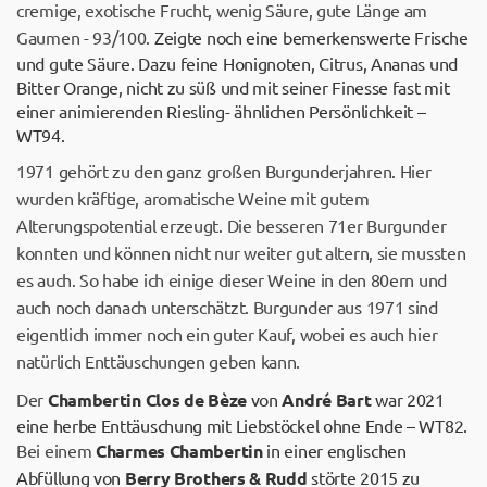
cremige, exotische Frucht, wenig Säure, gute Länge am
Gaumen - 93/100.
Zeigte noch eine bemerkenswerte Frische
und gute Säure. Dazu feine Honignoten, Citrus, Ananas und
Bitter Orange, nicht zu süß und mit seiner Finesse fast mit
einer animierenden Riesling- ähnlichen Persönlichkeit –
WT94.
1971 gehört zu den ganz großen Burgunderjahren. Hier
wurden kräftige, aromatische Weine mit gutem
Alterungspotential erzeugt. Die besseren 71er Burgunder
konnten und können nicht nur weiter gut altern, sie mussten
es auch. So habe ich einige dieser Weine in den 80ern und
auch noch danach unterschätzt. Burgunder aus 1971 sind
eigentlich immer noch ein guter Kauf, wobei es auch hier
natürlich Enttäuschungen geben kann.
Der
Chambertin Clos de Bèze
von
André Bart
war 2021
eine herbe Enttäuschung mit Liebstöckel ohne Ende – WT82.
Bei einem
Charmes Chambertin
in einer englischen
Abfüllung von
Berry Brothers & Rudd
störte 2015 zu