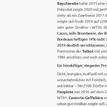
Beychevelle
hatte 2015 eine
Potential zeigte 2020 mit perf
mehr als ein Zweitwein 2017 
zeigte sich Ende 2016 auf 22
sehr guter Struktur – WT93. D
Cassis, reife Brombeere, der B
Bordeaux heftigen 14% nicht s
2019 deutlich verschlossener
Pontresina der
Talbot
mit viel
1986 anschloss und noch zule
Ein feinduftiger, eleganter Pr
Dicht, komplex, kraftvoll mit 
unnachahmlicher Art Feinheit,
antrinkbar – 98+/100. Dürfte 
Faugères
war 2016 auf dem Cha
WT91.
Canon-la-Gaffelière
ze
schon gut trinkbar zeigte sich