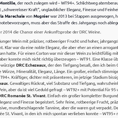
Montille
, der noch zulegen wird – WT94+. Schlichtweg atembera
it „schwereloser Kraft“, unglaublicher Eleganz, Finesse und Feinh
 la Marechale
von
Mugnier
war 2013 bei Stappen ausgewogen, ha
rnotebevorzugen, muss aber das Straffe des Jahrgangs noch able
mer 2014 die Chance einer Ankunftsprobe der DRC Weine.
junger Wein mit präziser, rotbeeriger Frucht und hoher, jahrgang
ht. Klar war da eine noble Eleganz, die aber eher an einen arrogan
isen hatte. Für einen Corton war mir dieser Wein zu leichtfüßig m
, aber konnte mich nicht richtig überzeugen – WT91. Eine Klasse 
m-würzige
DRC Echezeaux
, der den Tiefgang besaß, den ich beim
ige Würze, Mineralität, Eleganz, Länge. Ein großer, einfach stimm
WT94+. Kräftiger, dichter mit präsenteren, im jetzige Stadium biss
eaux
. Gewaltiges Rückrat, viel Substanz und Tiefgang, wahrschein
n, aber da ist viel Geduld gefragt – WT92+ mit Potential für 95
DRC Romanée St. Vivant
. Einfach ein großer kompletter Burgund
eganz und Finesse begeistert. Sehr feine, rotbeerige Frucht, präzi
ssive, mundbeschlagende Tannine, aber die waren gut verpackt.
e St. Vivant, in den ich mich spontan verlieben konnte – WT95+ mit