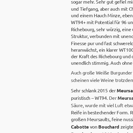
sogar mehr. Sehr gut gefiel mi
und Tiefgang, aber auch mit C
und einem Hauch Minze, ebenfal
WT94+ mit Potential für 96 u
Richebourg, sehr würzig, eine 
Struktur, verbunden mit unen
Finesse pur und fast schwerelo
heranwächst, ein klarer WT100
der Kraft des Richebourg und 
unendlich stimmig. Auch ohne B
Auch große Weiße Burgunder ga
scheinen viele Weine trotzdem 
Sehr schlank 2015 der
Meursa
puristisch – WT94.
Der
Meursa
Säure, wurde mit viel Luft et
Reife in bestechender Form. Re
großen Meursaults, feine nus
Cabotte
von
Bouchard
zeigte