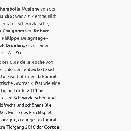
hambolle Musigny
von der
n
Bichot
war 2012 erstaunlich
derbarer Schwarzkirsche,
s Chaignots
von
Robert
n
Philippe Delagrange
-
ph Drouhin
,, dazu feiner
nge – WT95+.
t der
Clos de la Roche
von
rschlossen, entwickelte sich
stückweit offener, da kommt
stische Aromatik, fast wie eine
ftig und dicht 2014 bei
reifen Schwarzkirschen und
dfrucht und schöner Fülle
2+. Ein feines Fruchtspiel
eganz pur, cremige Textur mit
mem Tiefgang 2016 der
Corton