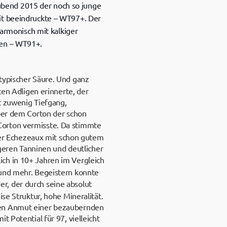
ubend 2015 der noch so junge
eit beeindruckte – WT97+. Der
rmonisch mit kalkiger
gen – WT91+.
stypischer Säure. Und ganz
ten Adligen erinnerte, der
it zuwenig Tiefgang,
über dem Corton der schon
 Corton vermisste. Da stimmte
iger Echezeaux mit schon gutem
igeren Tanninen und deutlicher
lich in 10+ Jahren im Vergleich
 und mehr. Begeistern konnte
er, der durch seine absolut
se Struktur, hohe Mineralität.
 Den Anmut einer bezaubernden
 Potential für 97, vielleicht