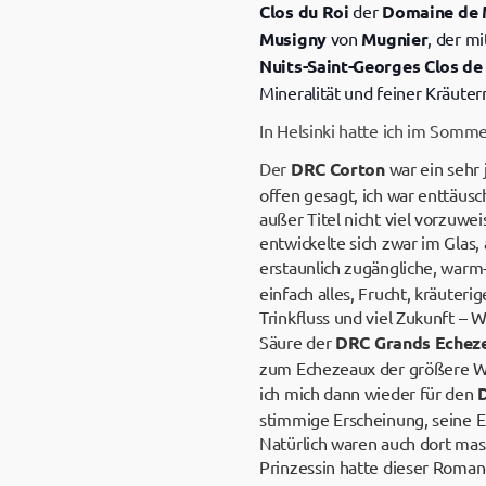
Clos du Roi
der
Domaine de 
Musigny
von
Mugnier
, der m
Nuits-Saint-Georges Clos de
Mineralität und feiner Kräute
In Helsinki hatte ich im Som
Der
DRC Corton
war ein sehr 
offen gesagt, ich war enttäusc
außer Titel nicht viel vorzuwe
entwickelte sich zwar im Glas
erstaunlich zugängliche, war
einfach alles, Frucht, kräuter
Trinkfluss und viel Zukunft – 
Säure der
DRC Grands Echez
zum Echezeaux der größere Wei
ich mich dann wieder für den
stimmige Erscheinung, seine El
Natürlich waren auch dort ma
Prinzessin hatte dieser Romané