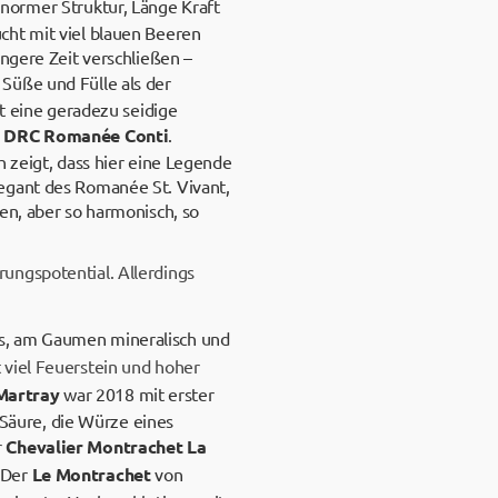
enormer Struktur, Länge Kraft
cht mit viel blauen Beeren
ängere Zeit verschließen –
 Süße und Fülle als der
ft eine geradezu seidige
r
DRC Romanée Conti
.
h zeigt, dass hier eine Legende
egant des Romanée St. Vivant,
en, aber so harmonisch, so
ungspotential. Allerdings
ps, am Gaumen mineralisch und
 viel Feuerstein und hoher
Martray
war 2018 mit erster
e Säure, die Würze eines
r
Chevalier Montrachet La
 Der
Le Montrachet
von