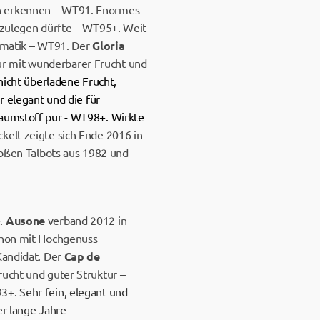
en erkennen – WT91. Enormes
h zulegen dürfte – WT95+. Weit
romatik – WT91. Der
Gloria
ur mit wunderbarer Frucht und
 nicht überladene Frucht,
r elegant und die für
raumstoff pur - WT98+. Wirkte
ckelt zeigte sich Ende 2016 in
großen Talbots aus 1982 und
.
Ausone
verband 2012 in
schon mit Hochgenuss
Kandidat. Der
Cap de
rucht und guter Struktur –
93+.
Sehr fein, elegant und
er lange Jahre