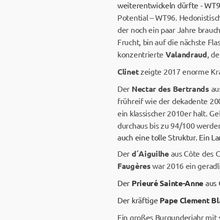
weiterentwickeln dürfte - WT
Potential – WT96. Hedonistisc
der noch ein paar Jahre brauch
Frucht, bin auf die nächste Fl
konzentrierte
Valandraud
, d
Clinet
zeigte 2017 enorme Kraf
Der
Nectar des Bertrands
aus
frühreif wie der dekadente 200
ein klassischer 2010er halt. 
durchaus bis zu 94/100 werde
auch eine tolle Struktur. Ein
Der
d´Aiguilhe
aus Côte des Ca
Faugères
war 2016 ein geradli
Der
Prieuré Sainte-Anne
aus 
Der kräftige
Pape Clement Bl
Ein großes Burgunderjahr mit 