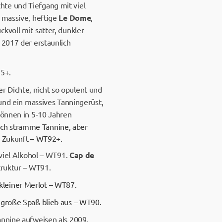
te und Tiefgang mit viel
 massive, heftige
Le Dome
,
kvoll mit satter, dunkler
 2017 der erstaunlich
95+.
r Dichte, nicht so opulent und
 und ein massives Tanningerüst,
können in 5-10 Jahren
ch stramme Tannine, aber
r Zukunft – WT92+.
 viel Alkohol – WT91.
Cap de
truktur – WT91.
kleiner Merlot – WT87.
r große Spaß blieb aus – WT90.
annine aufweisen als 2009.