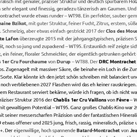
lisch mit genialer, präziser Struktur und deutlich spürbarem Hol
h sehr elegant und finessig, geradezu tänzerisch am Gaumen. Und 
 Montrachet wurde etwas runder – WT98.
Ein perfekter, sauber ge
aine Bzikot
, mit guter Struktur, feiner Fucht, Zitrus, erstem, s
. Schmelzig, aber etwas einfach gestrickt 2017 der
Clos des Mou
e Lafon
überzeugte 2015 mit der jahrgangstypischen, präzisen S
ät, noch so jung und zupackend – WT95. Erstaunlich reif zeigte si
t
, ein feiner, floraler Schmeichler, der eigentlich getrunken gehör
s 1er Cru Fourchaume
von
Durup
– WT88. Der
DRC Montrachet
s. Zugenagelt mit massiver Säure, die beinahe ein Loch in die Zun
 Sorte. Klar könnte ich den jetzt schön schreiben mit balanciert un
 noch verbliebenen 2027 Flaschen wird das eh keiner rauskriegen.
inem Restaurant serviert bekäme, würde ich fragen, ob ich nicht w
präziser Struktur 2016 der
Chablis 1er Cru Vaillons
von
Fèvre
– W
mit gewaltigem Potential – WT95. Ganz großes Chablis-Kino war 
 mit seiner messerscharfen Präzision und der fantastischen Mineral
twas offener und 2025 jung, frisch, rassig, mineralisch, präzise 
6+. Der
eigenwillige, hoch spannende
Batard-Montrachet
von
Je