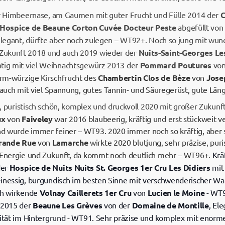
er Himbeernase, am Gaumen mit guter Frucht und Fülle 2014 der
C
Hospice de Beaune Corton Cuvée Docteur Peste
abgefüllt vo
 elegant, dürfte aber noch zulegen – WT92+. Noch so jung mit wun
Zukunft 2018 und auch 2019 wieder der
Nuits-Saint-Georges Le
htig mit viel Weihnachtsgewürz 2013 der
Pommard Poutures
vo
rm-würzige Kirschfrucht des
Chambertin Clos de Bèze
von
Jose
r auch mit viel Spannung, gutes Tannin- und Säuregerüst, gute Lä
se, puristisch schön, komplex und druckvoll 2020 mit großer Zukunf
ux
von
Faiveley
war 2016 blaubeerig, kräftig und erst stückweit ve
d wurde immer feiner – WT93. 2020 immer noch so kräftig, aber 
rande Rue
von
Lamarche
wirkte 2020 blutjung, sehr präzise, puri
, Energie und Zukunft, da kommt noch deutlich mehr – WT96+.
Krä
er
Hospice de Nuits Nuits St. Georges 1er Cru Les Didiers
mit 
inessig, burgundisch im besten Sinne mit verschwenderischer Wal
ch wirkende
Volnay Caillerets 1er Cru
von
Lucien le Moine
- WT9
e 2015 der
Beaune Les Grèves
von der
Domaine de Montille
, El
alität im Hintergrund - WT91. Sehr präzise und komplex mit enor