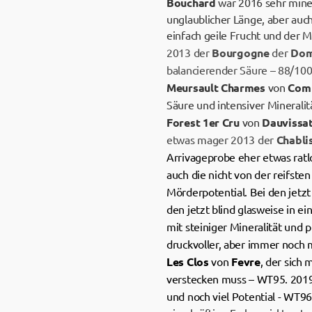
Bouchard
war 2016 sehr minera
unglaublicher Länge, aber auc
einfach geile Frucht und der
2013 der
Bourgogne
der
Dom
balancierender Säure – 88/100
Meursault Charmes
von
Comt
Säure und intensiver Mineralit
Forest 1er Cru
von
Dauvissa
etwas mager 2013 der
Chabli
Arrivageprobe eher etwas ratlo
auch die nicht von der reifsten
Mörderpotential. Bei den jetzt
den jetzt blind glasweise in e
mit steiniger Mineralität und 
druckvoller, aber immer noch 
Les Clos
von
Fevre
, der sich
verstecken muss – WT95. 2019 e
und noch viel Potential - WT9