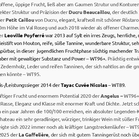
 offene, üppige Frucht, ließ aber am Gaumen Strutur und Kontur
ekter Struktur und Präzision der
Ducru Beaucaillou
, der deutlic
der
Petit Caillou
von Ducru, elegant, kraftvoll mit schöner Rösta
00m Höhe im Val Roseg und auch 2018 wieder als offener Charme
er
Leoville Poyferré
war 2013 auf Sylt ein irres Zeugs, herrliche,
leistift von Mouton, reife, süße Tannine, wunderbare Struktur, seh
pürbar, in dieser jugendlichen Fruchtphase süchtig machender T
, aber mit gewaltiger Substanz und Power – WT96+.
Prächtig entwi
 Zedernholz, Leder und reifen Tanninen, der sich nahtlos an die 
gen könnte – WT95.
eis-/Leistungssieger 2014 der
Tayac Cuvée Nicolas
– WT89.
saftiger Frucht und enormem Potential 2020 der
Angelus –
WT96+
 Rasse, Eleganz und Klasse mit enormer Kraft und Dichte. Jetzt 
in ein paar Jahren die 100/100 erreichen, ein absoluter Legenden-
teau ein sehr geradliniger, würziger, trinkiger Wein mit süßer F
igte sich 2022 immer noch als kräftiger Langstreckenläufer – WT
 2025 der
La Gaffelière
, der sich mit gutem Tanningerüst noch üb