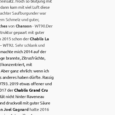
zeinsatz. Noch so blutjung mit
dann kam mit viel Luft diese
machter Saufburgunder war
üßem Schmelz und guter,
ches
von
Chanson
- WT90.
Der
truktur gepaart mit guter
ch 2015 schon der
Chablis La
t – WT92.
Sehr schlank und
machte mich 2014 auf der
ge brannte, Zitrusfrüchte,
d konzentriert, mit
 Aber ganz ehrlich: wenn ich
as anderes haben dürfte. Rassig
T93. 2019 etwas offener und
2017 der
Chablis Grand Cru
ität nicht hinter Raveneau
und druckvoll mit guter Säure
an Joel Gagnard
hatte 2016