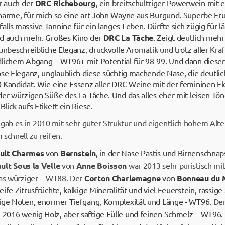
r auch der
DRC Richebourg
, ein breitschultriger Powerwein mit 
harme, für mich so eine art John Wayne aus Burgund. Superbe Fru
ls massive Tannine für ein langes Leben. Dürfte sich zügig für l
nd auch mehr. Großes Kino der
DRC La Tâche
. Zeigt deutlich mehr
unbeschreibliche Eleganz, druckvolle Aromatik und trotz aller Kra
dlichem Abgang – WT96+ mit Potential für 98-99. Und dann diese
se Eleganz, unglaublich diese süchtig machende Nase, die deutlic
 Kandidat. Wie eine Essenz aller DRC Weine mit der femininen El
der würzigen Süße des La Tâche. Und das alles eher mit leisen Tön
lick aufs Etikett ein Riese.
b es in 2010 mit sehr guter Struktur und eigentlich hohem Alter
schnell zu reifen.
ult Charmes
von
Bernstein
, in der Nase Pastis und Birnenschna
ult Sous la Velle
von
Anne Boisson
war 2013 sehr puristisch mit
was würziger – WT88. Der
Corton Charlemagne
von
Bonneau du 
ife Zitrusfrüchte, kalkige Mineralität und viel Feuerstein, rassig
sige Noten, enormer Tiefgang, Komplexität und Länge - WT96.
De
 2016 wenig Holz, aber saftige Fülle und feinen Schmelz – WT96.