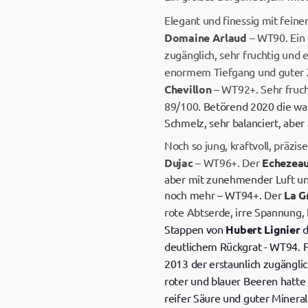
Elegant und finessig mit fein
Domaine Arlaud
– WT90. Ein
zugänglich, sehr fruchtig und
enormem Tiefgang und guter 
Chevillon
– WT92+. Sehr fruc
89/100.
Betörend 2020 die wa
Schmelz, sehr balanciert, abe
Noch so jung, kraftvoll, präzi
Dujac
– WT96+. Der
Echezea
aber mit zunehmender Luft un
noch mehr – WT94+. Der
La G
rote Abtserde, irre Spannung
Stappen von
Hubert Lignier
d
deutlichem Rückgrat - WT94. F
2013 der erstaunlich zugängli
roter und blauer Beeren hatt
reifer Säure und guter Miner