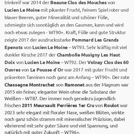
trinkreif war 2014 der
Beaune Clos des Mouches
von
Lucien Le Moine
mit pikanter Frucht, feinem Spiel roter und
blauer Beeren, guter Mineralität und schöner Fülle,
schmiegte sich sonntäglich an den Gaumen, kann und wird
noch etwas zulegen - WT90+. Kraft, Fülle und gute Struktur
zeigte 2017 der ausdrucksstarke
Pommard Les Grands
Epenots
von
Lucien Le Moine
– WT93. Sehr kräftig mit viel
dunkler Kirsche 2017 der
Chambolle Musigny Les Haut
Doix
von
Lucien Le Moine
– WT92. Der
Volnay Clos des 60
Ouvres
von
La Pousse d´Or
war 2017 mit guter Frucht und
präsenten Tanninen noch ganz am Anfang – WT90+.
Der rote
Chassagne Montrachet
von
Ramonet
aus der Magnum war
2015 ein feiner, eleganter Wein ohne die Substanz der
Weißen – WT87. Der immer noch geradezu jugendlich
frischen
2011 Meursault Perrières 1er Cru
von
Roulot
war
2023 sehr elegant mit floraler Nase, weißen Blüten, wirkte
noch ganz schön stramm mit mineralischer Präzision, dabei
vibrierend mit sehr guter Säure und viel Spannung, und
natürlich mit guter Zukunft – WT96+.