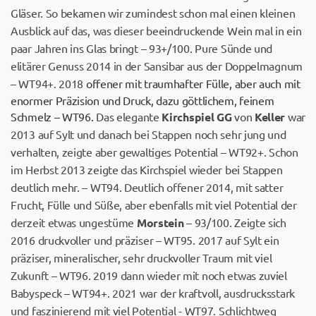
Gläser. So bekamen wir zumindest schon mal einen kleinen
Ausblick auf das, was dieser beeindruckende Wein mal in ein
paar Jahren ins Glas bringt – 93+/100. Pure Sünde und
elitärer Genuss 2014 in der Sansibar aus der Doppelmagnum
– WT94+. 2018
offener mit traumhafter Fülle, aber auch mit
enormer Präzision und Druck, dazu göttlichem, feinem
Schmelz – WT96.
Das elegante
Kirchspiel GG
von
Keller
war
2013 auf Sylt und danach bei Stappen noch sehr jung und
verhalten, zeigte aber gewaltiges Potential – WT92+. Schon
im Herbst 2013 zeigte das Kirchspiel wieder bei Stappen
deutlich mehr. – WT94. Deutlich offener 2014, mit satter
Frucht, Fülle und Süße, aber ebenfalls mit viel Potential der
derzeit etwas ungestüme
Morstein
– 93/100. Zeigte sich
2016 druckvoller und präziser – WT95. 2017 auf Sylt ein
präziser, mineralischer, sehr druckvoller Traum mit viel
Zukunft – WT96. 2019 dann wieder mit noch etwas zuviel
Babyspeck – WT94+. 2021 war der kraftvoll, ausdrucksstark
und faszinierend mit viel Potential - WT97. Schlichtweg