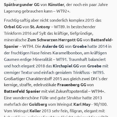
Spätburgunder GG
von
Künstler
, der noch ein paar Jahre
Lagerung gebrauchen kann – WT92+.
Fruchtig-saftig aber nicht sonderlich komplex 2015 das
Orbel GG
von
St. Antony
– WT89. In bestechender
Trinkform 2016 auf Sylt das kräftige, tiefgründige,
mineralische
Zum Schwarzen Herrgott GG
von
Battenfeld-
Spanier
– WT94. Die
Aulerde GG
von
Groebe
hatte 2014 in
der fruchtigen Nase feines Karamellbonbon, am kräftigen
Gaumen erdige Mineralität – WT91. Traumhaft balanciert
und hoch elegant 2018 das
Kirchspiel GG
von
Groebe
mit
cremiger Textur und einfach genialem Trinkfluss - WT95.
Großartiger Charakterstoff 2015 aus gleich zwei DM´s der
kernige, straffe, edelrustikale
Frauenberg GG
von
Battenfeld Spanier
mit viel Zukunftspotential – WT94+.
Eine wunderschöne Fülle und gute Struktur hatte 2013
mehrfach der
Goldberg
vom Weingut
Karl May
- 90/100.
Vom Weingut
Keller
2013 sehr fein, filigran, elegant mit