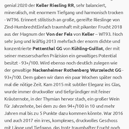
genial 2020 der
Keller Riesling RR
, sehr balanciert,
mineralisch, mit enormem Tiefgang und harmonisch trocken
- WT96. Erinnert stilistisch an große, gereifte Rieslinge von
Zind-HumbrechtEinfach traumhaft mit pikanter Frucht 2018
aus der Magnum der
Von der Fels
von
Keller
– WT93. Noch
sehr jung und kräftig 2013 mehrfach der enorm dichte und
konzentrierte
Pettenthal GG
von
Kühling-Guillot
, der mit
seiner messerscharfen Präzision ein gewaltiges Potential
besitzt - 93+/100. Wird ebenso noch deutlich zulegen wie
der gewaltige
Nackenheimer Rothenberg Wurzelecht GG
-
93+/100. Dem gaben wir dann ein paar Wochen später noch
mal die nötige Zeit. Kam 2015 mit subtiler Eleganz ins Glas,
wurde immer druckvoller und tiefgründiger mit feiner
Kräuternote, in der Thymian hervor stach, ein großer Wein
für Jahrzehnte, bei dem zu den 94+/100 in 10 und mehr
Jahren mal bis zu 5 Punkte dazu kommen könnte. War 2016
und auch 2017 ein irres, komplexes, druckvolles Geschoss
mit Länge und Tiefgang, das trotz traumhafter Frucht noch