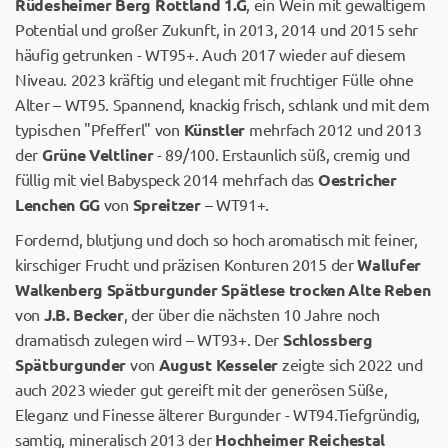
Rüdesheimer Berg Rottland 1.G
, ein Wein mit gewaltigem
Potential und großer Zukunft, in 2013, 2014 und 2015 sehr
häufig getrunken - WT95+. Auch 2017 wieder auf diesem
Niveau. 2023 kräftig und elegant mit fruchtiger Fülle ohne
Alter – WT95. Spannend, knackig frisch, schlank und mit dem
typischen "Pfefferl" von
Künstler
mehrfach 2012 und 2013
der
Grüne Veltliner
- 89/100. Erstaunlich süß, cremig und
füllig mit viel Babyspeck 2014 mehrfach das
Oestricher
Lenchen GG
von
Spreitzer
– WT91+.
Fordernd, blutjung und doch so hoch aromatisch mit feiner,
kirschiger Frucht und präzisen Konturen 2015 der
Wallufer
Walkenberg Spätburgunder Spätlese trocken Alte Reben
von
J.B. Becker
, der über die nächsten 10 Jahre noch
dramatisch zulegen wird – WT93+. Der
Schlossberg
Spätburgunder
von
August Kesseler
zeigte sich 2022 und
auch 2023 wieder gut gereift mit der generösen Süße,
Eleganz und Finesse älterer Burgunder - WT94.Tiefgründig,
samtig, mineralisch 2013 der
Hochheimer Reichestal