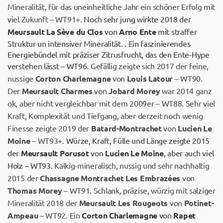
Mineralität, für das uneinheitliche Jahr ein schöner Erfolg mit
viel Zukunft – WT91+.
Noch sehr jung wirkte 2018 der
Meursault La Sève du Clos
von
Arno Ente
mit straffer
Struktur un intensiver Mineralität. . Ein faszinierendes
Energiebündel mit präziser Zitrusfrucht, das den Ente-Hype
verstehen lässt – WT96.
Gefällig zeigte sich 2017 der feine,
nussige
Corton Charlemagne
von
Louis Latour
– WT90.
Der
Meursault Charmes
von
Jobard Morey
war 2014 ganz
ok, aber nicht vergleichbar mit dem 2009er – WT88. Sehr viel
Kraft, Komplexität und Tiefgang, aber derzeit noch wenig
Finesse zeigte 2019 der
Batard-Montrachet
von
Lucien Le
Moine
– WT93+.
Würze, Kraft, Fülle und Länge zeigte 2015
der
Meursault Porusot
von
Lucien Le Moine
, aber auch viel
Holz – WT93.
Kalkig-mineralisch, nussig und sehr nachhaltig
2015 der
Chassagne Montrachet Les Embrazées
von
Thomas Morey
– WT91. Schlank, präzise, würzig mit salziger
Mineralität 2018 der
Meursault Les Rougeots
von
Potinet-
Ampeau
– WT92. Ein
Corton Charlemagne
von
Rapet