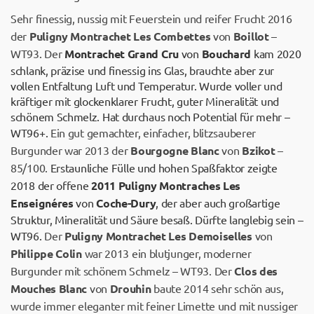
Sehr finessig, nussig mit Feuerstein und reifer Frucht 2016
der
Puligny Montrachet Les Combettes
von
Boillot
–
WT93. Der
Montrachet Grand Cru
von
Bouchard
kam 2020
schlank, präzise und finessig ins Glas, brauchte aber zur
vollen Entfaltung Luft und Temperatur. Wurde voller und
kräftiger mit glockenklarer Frucht, guter Mineralität und
schönem Schmelz. Hat durchaus noch Potential für mehr –
WT96+.
Ein gut gemachter, einfacher, blitzsauberer
Burgunder war 2013 der
Bourgogne Blanc
von
Bzikot
–
85/100.
Erstaunliche Fülle und hohen Spaßfaktor zeigte
2018 der offene
2011 Puligny Montraches Les
Enseignéres
von
Coche-Dury
, der aber auch großartige
Struktur, Mineralität und Säure besaß. Dürfte langlebig sein –
WT96.
Der
Puligny Montrachet Les Demoiselles
von
Philippe Colin
war 2013 ein blutjunger, moderner
Burgunder mit schönem Schmelz – WT93. Der
Clos des
Mouches Blanc
von
Drouhin
baute 2014 sehr schön aus,
wurde immer eleganter mit feiner Limette und mit nussiger