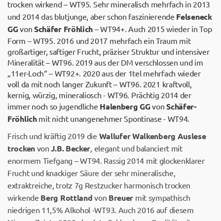
trocken wirkend
– WT95. Sehr mineralisch mehrfach in 2013
und 2014 das blutjunge, aber schon faszinierende
Felseneck
GG
von
Schäfer Fröhlich
– WT94+. Auch 2015 wieder in Top
Form – WT95. 2016 und 2017 mehrfach ein Traum mit
großartiger, saftiger Frucht, präziser Struktur und intensiver
Mineralität – WT96. 2019 aus der DM verschlossen und im
„11er-Loch“ – WT92+. 2020 aus der 1tel mehrfach wieder
voll da mit noch langer Zukunft – WT96. 2021 kraftvoll,
kernig, würzig, mineraliosch - WT96. Prächtig 2014 der
immer noch so jugendliche
Halenberg GG
von
Schäfer-
Fröhlich
mit nicht unangenehmer Spontinase - WT94.
Frisch und kräftig 2019 die
Wallufer Walkenberg Auslese
trocken
von
J.B. Becker
, elegant und balanciert mit
enormem Tiefgang – WT94. Rassig 2014 mit glockenklarer
Frucht und knackiger Säure der sehr mineralische,
extraktreiche, trotz 7g Restzucker harmonisch trocken
wirkende
Berg Rottland
von
Breuer
mit sympathisch
niedrigen 11,5% Alkohol -WT93. Auch 2016 auf diesem