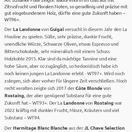
Zitrusfrucht und floralen Noten, so geradlinig und präzise mit
gut eingebundenem Holz, dürfte eine gute Zukunft haben –
WT96+.
Der
La Landonne
von
Guigal
versucht in diesem Jahr den La
Mouline zu spielen. Süße, sehr präzise, dunkle Frucht,
unendliche Würze, Schwarze Oliven, etwas Espresso und
Bitterschokolade, sehr mineralisch mit einem Schuss
Holzkohle 2015. Klar sind da mächtige Tannine und eine
hohe Säure, aber so zugänglich, so hedonistisch habe ich
noch keinen jungen La Landonne erlebt - WT97+. Wird noch
zulegen, sich aber vorher für längere Zeit verschließen. Noch
recht veralten zeigte sich 2017 der
Côte Blonde
von
Rostaing
, der aber genügend Substanz für eine gute
Zukunft hat – WT93+. Der La
Landonne
von
Rostaing
war
2022 kräftig mit dunkler Frucht, Minze, Kräutern und viel
Substanz – WT94.
Der
Hermitage Blanc Blanche
aus der
JL Chave Selection