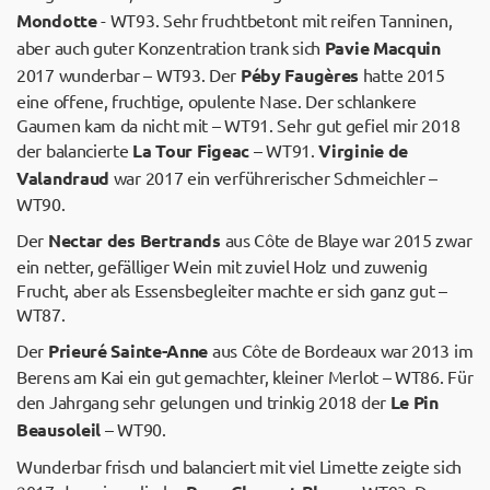
Mondotte
- WT93. Sehr fruchtbetont mit reifen Tanninen,
aber auch guter Konzentration trank sich
Pavie Macquin
2017 wunderbar – WT93. Der
Péby Faugères
hatte 2015
eine offene, fruchtige, opulente Nase. Der schlankere
Gaumen kam da nicht mit – WT91. Sehr gut gefiel mir 2018
der balancierte
La Tour Figeac
– WT91.
Virginie de
Valandraud
war 2017 ein verführerischer Schmeichler –
WT90.
Der
Nectar des Bertrands
aus Côte de Blaye war 2015 zwar
ein netter, gefälliger Wein mit zuviel Holz und zuwenig
Frucht, aber als Essensbegleiter machte er sich ganz gut –
WT87.
Der
Prieuré Sainte-Anne
aus Côte de Bordeaux war 2013 im
Berens am Kai ein gut gemachter, kleiner Merlot – WT86. Für
den Jahrgang sehr gelungen und trinkig 2018 der
Le Pin
Beausoleil
– WT90.
Wunderbar frisch und balanciert mit viel Limette zeigte sich