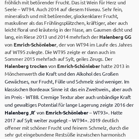
fröhlich mit betörender Frucht. Das ist Wein für Herz und
Seele – WT94. Auch 2014 auf diesem Niveau. Sehr fein,
mineralisch und mit betörender, glockenklarer Frucht,
maskuliner als das Frühlingsplätzchen, kräftiger, aber auch
leicht floral und kräuterig in der Nase, am Gaumen dicht und
lang, ein Riese 2013 und 2014 mehrfach der
Halenberg GG
von
Emrich-Schönleber
, der von WT94 im Laufe des Jahres
auf WT95 zulegte. Die WT95 zeigte er dann auch im
Sommer 2015 mehrfach auf Sylt, geiles Zeugs. Der
Halenberg trocken
von
Emrich-Schönleber
hatte 2013 in
Mönchenwerth
die Kraft und den Alkohol des Großen
Gewächses, nur Frucht, Fülle und Schmelz sind weniger. Im
klassischen Bordeaux Sinne ist das ein Zweitwein., aber auch
im Preis - WT88. Cremige Textur aber auch unbändige Kraft
und gewaltiges Potential für lange Lagerung zeigte 2016 der
Halenberg ‚R’
von
Emrich-Schönleber
– WT93+. Hatte
2017 auf Sylt weiter zugelegt – WT94+. 2019
deutlich
offener mit schöner Frucht und feinem Schmelz, durch die
sehr gut eingebundene Restsüße inzwischen harmonisch