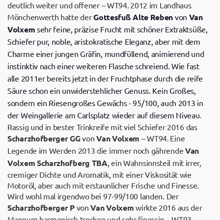
deutlich weiter und offener – WT94.
2012 im Landhaus
Mönchenwerth hatte der
Gottesfuß Alte Reben
von
Van
Volxem
sehr feine, präzise Frucht mit schöner Extraktsüße,
Schiefer pur, noble, aristokratische Eleganz, aber mit dem
Charme einer jungen Gräfin, mundfüllend, animierend und
instinktiv nach einer weiteren Flasche schreiend. Wie fast
alle 2011er bereits jetzt in der Fruchtphase durch die reife
Säure schon ein unwiderstehlicher Genuss. Kein Großes,
sondern ein Riesengroßes Gewächs - 95/100, auch 2013 in
der Weingallerie am Carlsplatz wieder auf diesem Niveau
.
Rassig und in bester Trinkreife mit viel Schiefer 2016 das
Scharzhofberger GG
von
Van Volxem
– WT94.
Eine
Legende im Werden 2013 die immer noch gährende
Van
Volxem Scharzhofberg TBA
, ein Wahnsinnsteil mit irrer,
cremiger Dichte und Aromatik, mit einer Viskosität wie
Motoröl, aber auch mit erstaunlicher Frische und Finesse.
Wird wohl mal irgendwo bei 97-99/100 landen. Der
Scharzhofberger P
von
Van Volxem
wirkte 2016 aus der
Magnum harmonisch trocken und sehr finessig – WT93.