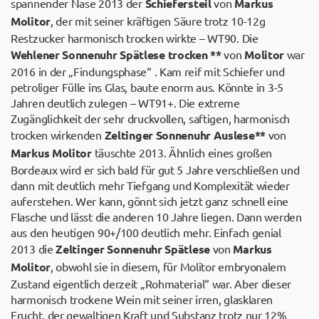
spannender Nase 2013 der
Schiefersteil
von
Markus
Molitor
, der mit seiner kräftigen Säure trotz 10-12g
Restzucker harmonisch trocken wirkte – WT90. Die
Wehlener Sonnenuhr Spätlese trocken **
von
Molitor
war
2016 in der „Findungsphase“ . Kam reif mit Schiefer und
petroliger Fülle ins Glas, baute enorm aus. Könnte in 3-5
Jahren deutlich zulegen – WT91+. Die extreme
Zugänglichkeit der sehr druckvollen, saftigen, harmonisch
trocken wirkenden
Zeltinger Sonnenuhr Auslese**
von
Markus Molitor
täuschte 2013. Ähnlich eines großen
Bordeaux wird er sich bald für gut 5 Jahre verschließen und
dann mit deutlich mehr Tiefgang und Komplexität wieder
auferstehen. Wer kann, gönnt sich jetzt ganz schnell eine
Flasche und lässt die anderen 10 Jahre liegen. Dann werden
aus den heutigen 90+/100 deutlich mehr. Einfach genial
2013 die
Zeltinger Sonnenuhr Spätlese
von
Markus
Molitor
, obwohl sie in diesem, für Molitor embryonalem
Zustand eigentlich derzeit „Rohmaterial“ war. Aber dieser
harmonisch trockene Wein mit seiner irren, glasklaren
Frucht, der gewaltigen Kraft und Substanz trotz nur 12%