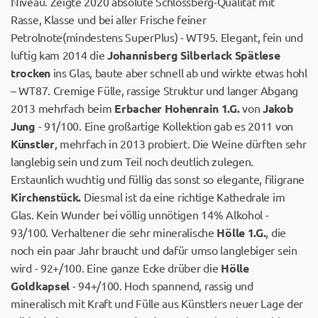
Niveau. Zeigte 2020 absolute Schlossberg-Qualität mit
Rasse, Klasse und bei aller Frische feiner
Petrolnote(mindestens SuperPlus) - WT95. Elegant, fein und
luftig kam 2014 die
Johannisberg Silberlack Spätlese
trocken
ins Glas, baute aber schnell ab und wirkte etwas hohl
– WT87. Cremige Fülle, rassige Struktur und langer Abgang
2013 mehrfach beim
Erbacher Hohenrain 1.G.
von
Jakob
Jung
- 91/100. Eine großartige Kollektion gab es 2011 von
Künstler
, mehrfach in 2013 probiert. Die Weine dürften sehr
langlebig sein und zum Teil noch deutlich zulegen.
Erstaunlich wuchtig und füllig das sonst so elegante, filigrane
Kirchenstück.
Diesmal ist da eine richtige Kathedrale im
Glas. Kein Wunder bei völlig unnötigen 14% Alkohol -
93/100. Verhaltener die sehr mineralische
Hölle 1.G.
, die
noch ein paar Jahr braucht und dafür umso langlebiger sein
wird - 92+/100. Eine ganze Ecke drüber die
Hölle
Goldkapsel
- 94+/100. Hoch spannend, rassig und
mineralisch mit Kraft und Fülle aus Künstlers neuer Lage der