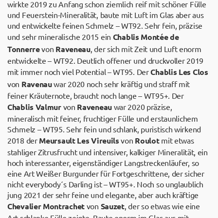
wirkte 2019 zu Anfang schon ziemlich reif mit schöner Fülle
und Feuerstein-Mineralität, baute mit Luft im Glas aber aus
und entwickelte feinen Schmelz – WT92. Sehr fein, präzise
und sehr mineralische 2015 ein
Chablis Montée de
Tonnerre
von
Raveneau
, der sich mit Zeit und Luft enorm
entwickelte – WT92. Deutlich offener und druckvoller 2019
mit immer noch viel Potential – WT95. Der
Chablis Les Clos
von
Ravenau
war 2020 noch sehr kräftig und straff mit
feiner Kräuternote, braucht noch lange – WT95+. Der
Chablis Valmur
von
Raveneau
war 2020 präzise,
mineralisch mit feiner, fruchtiger Fülle und erstaunlichem
Schmelz – WT95. Sehr fein und schlank, puristisch wirkend
2018 der
Meursault Les Vireuils
von
Roulot
mit etwas
stahliger Zitrusfrucht und intensiver, kalkiger Mineralität, ein
hoch interessanter, eigenständiger Langstreckenläufer, so
eine Art Weißer Burgunder für Fortgeschrittene, der sicher
nicht everybody´s Darling ist – WT95+. Noch so unglaublich
jung 2021 der sehr feine und elegante, aber auch kräftige
Chevalier Montrachet
von
Sauzet
, der so etwas wie eine
Art schlanke Fülle zeigte. Baute enorm im Glas aus mit