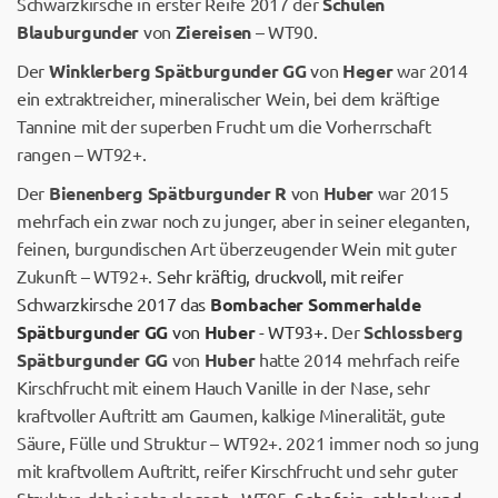
Schwarzkirsche in erster Reife 2017 der
Schulen
Blauburgunder
von
Ziereisen
– WT90.
Der
Winklerberg Spätburgunder GG
von
Heger
war 2014
ein extraktreicher, mineralischer Wein, bei dem kräftige
Tannine mit der superben Frucht um die Vorherrschaft
rangen – WT92+.
Der
Bienenberg Spätburgunder R
von
Huber
war 2015
mehrfach ein zwar noch zu junger, aber in seiner eleganten,
feinen, burgundischen Art überzeugender Wein mit guter
Zukunft – WT92+.
Sehr kräftig, druckvoll, mit reifer
Schwarzkirsche 2017 das
Bombacher Sommerhalde
Spätburgunder GG
von
Huber
- WT93+.
Der
Schlossberg
Spätburgunder GG
von
Huber
hatte 2014 mehrfach reife
Kirschfrucht mit einem Hauch Vanille in der Nase, sehr
kraftvoller Auftritt am Gaumen, kalkige Mineralität, gute
Säure, Fülle und Struktur – WT92+. 2021 immer noch so jung
mit kraftvollem Auftritt, reifer Kirschfrucht und sehr guter