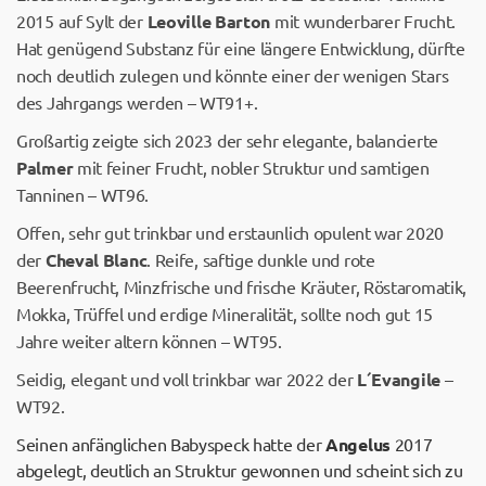
2015 auf Sylt der
Leoville Barton
mit wunderbarer Frucht.
Hat genügend Substanz für eine längere Entwicklung, dürfte
noch deutlich zulegen und könnte einer der wenigen Stars
des Jahrgangs werden – WT91+.
Großartig zeigte sich 2023 der sehr elegante, balancierte
Palmer
mit feiner Frucht, nobler Struktur und samtigen
Tanninen – WT96.
Offen, sehr gut trinkbar und erstaunlich opulent war 2020
der
Cheval Blanc
. Reife, saftige dunkle und rote
Beerenfrucht, Minzfrische und frische Kräuter, Röstaromatik,
Mokka, Trüffel und erdige Mineralität, sollte noch gut 15
Jahre weiter altern können – WT95.
Seidig, elegant und voll trinkbar war 2022 der
L´Evangile
–
WT92.
Seinen anfänglichen Babyspeck hatte der
Angelus
2017
abgelegt, deutlich an Struktur gewonnen und scheint sich zu