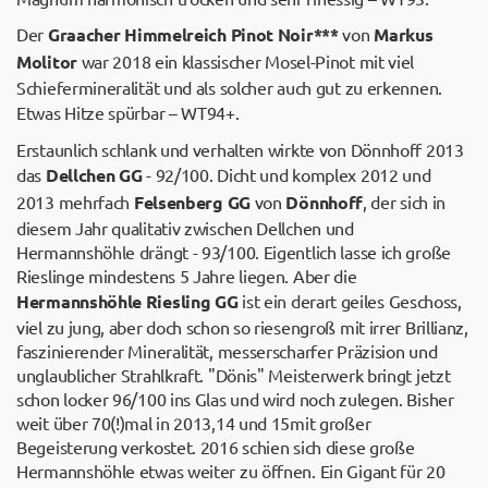
Der
Graacher Himmelreich Pinot Noir***
von
Markus
Molitor
war 2018 ein klassischer Mosel-Pinot mit viel
Schiefermineralität und als solcher auch gut zu erkennen.
Etwas Hitze spürbar – WT94+.
Erstaunlich schlank und verhalten wirkte von Dönnhoff 2013
das
Dellchen GG
- 92/100. Dicht und komplex 2012 und
2013 mehrfach
Felsenberg GG
von
Dönnhoff
, der sich in
diesem Jahr qualitativ zwischen Dellchen und
Hermannshöhle drängt - 93/100. Eigentlich lasse ich große
Rieslinge mindestens 5 Jahre liegen. Aber die
Hermannshöhle Riesling GG
ist ein derart geiles Geschoss,
viel zu jung, aber doch schon so riesengroß mit irrer Brillianz,
faszinierender Mineralität, messerscharfer Präzision und
unglaublicher Strahlkraft. "Dönis" Meisterwerk bringt jetzt
schon locker 96/100 ins Glas und wird noch zulegen. Bisher
weit über 70(!)mal in 2013,14 und 15mit großer
Begeisterung verkostet. 2016 schien sich diese große
Hermannshöhle etwas weiter zu öffnen. Ein Gigant für 20