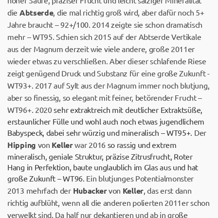
hoher Säure, präziser Frucht und leicht salziger Mineralität
die
Abtserde
, die mal richtig groß wird, aber dafür noch 5+
Jahre braucht – 92+/100. 2014 zeigte sie schon dramatisch
mehr – WT95. Schien sich 2015 auf der Abtserde Vertikale
aus der Magnum derzeit wie viele andere, große 2011er
wieder etwas zu verschließen. Aber dieser schlafende Riese
zeigt genügend Druck und Substanz für eine große Zukunft -
WT93+. 2017 auf Sylt aus der Magnum immer noch blutjung,
aber so finessig, so elegant mit feiner, betörender Frucht –
WT96+. 2020
sehr extraktreich mit deutlicher Extraktsüße,
erstaunlicher Fülle und wohl auch noch etwas jugendlichem
Babyspeck, dabei sehr würzig und mineralisch – WT95+.
Der
Hipping
von
Keller
war 2016
so rassig und extrem
mineralisch, geniale Struktur, präzise Zitrusfrucht, Roter
Hang in Perfektion, baute unglaublich im Glas aus und hat
große Zukunft – WT96.
Ein blutjunges Potentialmonster
2013 mehrfach der
Hubacker
von
Keller
, das erst dann
richtig aufblüht, wenn all die anderen polierten 2011er schon
verwelkt sind. Da half nur dekantieren und ab in große