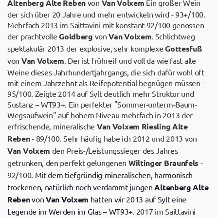
Altenberg Alte Reben
von
Van Volxem
Ein großer Wein
der sich über 20 Jahre und mehr entwickeln wird - 93+/100.
Mehrfach 2013 im Saittavini mit konstant 92/100 genossen
der prachtvolle
Goldberg
von
Van Volxem
. Schlichtweg
spektakulär 2013 der explosive, sehr komplexe
Gottesfuß
von
Van Volxem
. Der ist frühreif und voll da wie fast alle
Weine dieses Jahrhundertjahrgangs, die sich dafür wohl oft
mit einem Jahrzehnt als Reifepotential begnügen müssen –
95/100. Zeigte 2014 auf Sylt deutlich mehr Struktur und
Sustanz – WT93+. Ein perfekter "Sommer-unterm-Baum-
Wegsaufwein" auf hohem Niveau mehrfach in 2013 der
erfrischende, mineralische
Van Volxem Riesling Alte
Reben
- 89/100. Sehr häufig habe ich 2012 und 2013 von
Van Volxem
den Preis-/Leistungssieger des Jahres
getrunken, den perfekt gelungenen
Wiltinger Braunfels
-
92/100.
Mit dem tiefgründig-mineralischen, harmonisch
trockenen, natürlich noch verdammt jungen
Altenberg Alte
Reben
von
Van Volxem
hatten wir 2013 auf Sylt eine
Legende im Werden im Glas – WT93+.
2017 im Saittavini