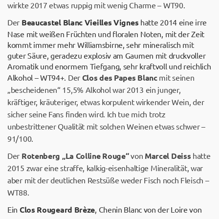
wirkte 2017 etwas ruppig mit wenig Charme – WT90.
Der
Beaucastel Blanc Vieilles Vignes
hatte 2014 eine irre
Nase mit weißen Früchten und floralen Noten, mit der Zeit
kommt immer mehr Williamsbirne, sehr mineralisch mit
guter Säure, geradezu explosiv am Gaumen mit druckvoller
Aromatik und enormem Tiefgang, sehr kraftvoll und reichlich
Alkohol – WT94+.
Der
Clos des Papes Blanc
mit seinen
„bescheidenen“ 15,5% Alkohol war 2013 ein junger,
kräftiger, kräuteriger, etwas korpulent wirkender Wein, der
sicher seine Fans finden wird. Ich tue mich trotz
unbestrittener Qualität mit solchen Weinen etwas schwer –
91/100.
Der
Rotenberg „La Colline Rouge“
von
Marcel Deiss
hatte
2015 zwar eine straffe, kalkig-eisenhaltige Mineralität, war
aber mit der deutlichen Restsüße weder Fisch noch Fleisch –
WT88.
Ein
Clos Rougeard Brèze
, Chenin Blanc von der Loire von