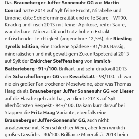
Das
Brauneberger Juffer Sonnenuhr GG
von
Martin
Conrad
hatte 2014 auf Sylt feine Frucht, Mirabelle und
Limone, dute Schiefermineralität und reife Säure – WT90.
Knackig und frisch 2013 mit feiner Aprikose, reifer Säure,
wunderbarer Mineralität und trotz hohem Extrakt
erfrischender Leichtigkeit (angenehme 12,5%), die
Riesling
Tyrells Edition
, eine trockene Spätlese - 91/100. Rassig,
mineralischen und mit gewaltigem Zukunftspotential 2013
auf Sylt der
Enkircher Steffensberg
von
Immich-
Batterieberg - 91+/100.
Brilliant und sehr druckvoll 2013
der
Scharzhofberger GG
von
Kesselstatt
- 93/100. Ich war
nie ein großer Fan trockener Moselweine, aber was Thomas
Haag da als
Brauneberger Juffer Sonnenuhr GG
von
Lieser
auf die Flasche gebracht hat, verdiente 2013 auf Sylt
allerhöchsten Respekt - 94+/100. Da kam kurz darauf bei
Stappen die
Fritz Haag
Variante, ebenfalls eine
Brauneberger Juffer-Sonnenuhr GG
, auch nicht
ansatzweise mit. Kein schlechter Wein, aber kein wirklich
großes Gewächs - 90/100. Brilliante Mineralität 2013 beim