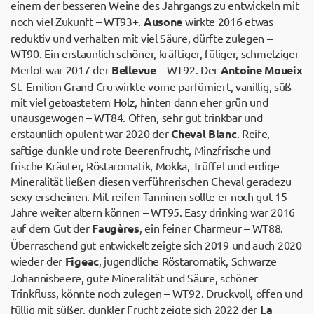
einem der besseren Weine des Jahrgangs zu entwickeln mit
noch viel Zukunft – WT93+.
Ausone
wirkte 2016 etwas
reduktiv und verhalten mit viel Säure, dürfte zulegen –
WT90. Ein erstaunlich schöner, kräftiger, füliger, schmelziger
Merlot war 2017 der
Bellevue
– WT92. Der
Antoine Moueix
St. Emilion Grand Cru wirkte vorne parfümiert, vanillig, süß
mit viel getoastetem Holz, hinten dann eher grün und
unausgewogen – WT84. Offen, sehr gut trinkbar und
erstaunlich opulent war 2020 der
Cheval Blanc
. Reife,
saftige dunkle und rote Beerenfrucht, Minzfrische und
frische Kräuter, Röstaromatik, Mokka, Trüffel und erdige
Mineralität ließen diesen verführerischen Cheval geradezu
sexy erscheinen. Mit reifen Tanninen sollte er noch gut 15
Jahre weiter altern können – WT95. Easy drinking war 2016
auf dem Gut der
Faugères
, ein feiner Charmeur – WT88.
Überraschend gut entwickelt zeigte sich 2019 und auch 2020
wieder der
Figeac
, jugendliche Röstaromatik, Schwarze
Johannisbeere, gute Mineralität und Säure, schöner
Trinkfluss, könnte noch zulegen – WT92. Druckvoll, offen und
füllig mit süßer, dunkler Frucht zeigte sich 2022 der
La