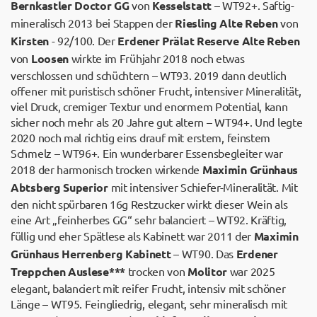
Bernkastler Doctor GG
von
Kesselstatt
– WT92+. Saftig-
mineralisch 2013 bei Stappen der
Riesling Alte Reben
von
Kirsten
- 92/100. Der
Erdener Prälat Reserve Alte Reben
von
Loosen
wirkte im Frühjahr 2018 noch etwas
verschlossen und schüchtern – WT93. 2019 dann deutlich
offener mit puristisch schöner Frucht, intensiver Mineralität,
viel Druck, cremiger Textur und enormem Potential, kann
sicher noch mehr als 20 Jahre gut altern – WT94+. Und legte
2020 noch mal richtig eins drauf mit erstem, feinstem
Schmelz – WT96+. Ein wunderbarer Essensbegleiter war
2018 der harmonisch trocken wirkende
Maximin Grünhaus
Abtsberg Superior
mit intensiver Schiefer-Mineralität. Mit
den nicht spürbaren 16g Restzucker wirkt dieser Wein als
eine Art „feinherbes GG“ sehr balanciert – WT92. Kräftig,
füllig und eher Spätlese als Kabinett war 2011 der
Maximin
Grünhaus Herrenberg Kabinett
– WT90. Das
Erdener
Treppchen Auslese***
trocken von
Molitor
war 2025
elegant, balanciert mit reifer Frucht, intensiv mit schöner
Länge – WT95. Feingliedrig, elegant, sehr mineralisch mit