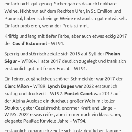
einfach nicht gut genug. Sicher gab es da auch trinkbare
Weine. Nicht nur auf dem Rechten Ufer, in St. Emilion und
Pomerol, haben sich einige Weine erstaunlich gut entwickelt.
Einfach probieren, wenn der Preis stimmt.
Kräftig und lang mit tiefer Farbe, aber auch etwas eckig 2017
der
Cos d´Estournel
– WT91.
Sperrig und störrisch zeigte sich 2015 auf Sylt der
Phelan
Ségur
– WT86+. Hatte 2017 deutlich zugelegt und trank sich
erstaunlich gut mit feiner Frucht – WT91.
Ein feiner, zugänglicher, schöner Schmeichler war 2017 der
Clerc Milon
– WT89.
Lynch Bages
war 2022 erstaunlich
kräftig und druckvoll – WT92.
Pontet Canet
war 2017 auf
der Alpina Auslese
ein durchaus großer Wein mit toller
Struktur, guter Cassisfrucht, enormer Kraft und Länge –
WT95. 2022 etwas reifer, aber immer noch ein klassischer,
elegante Pauillac für viele Jahre – WT94.
Erstaunlich zugänglich zeigte sich trotz deutlicher Tannine