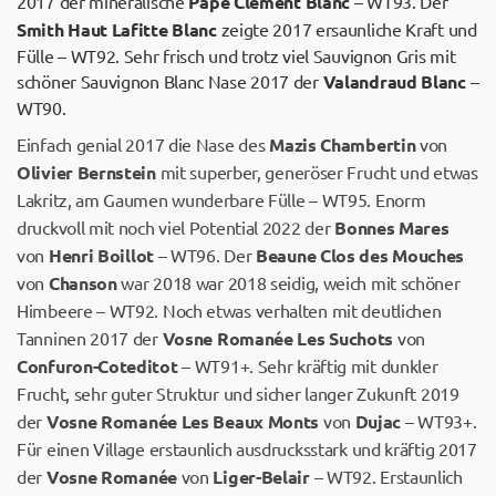
2017 der mineralische
Pape Clement Blanc
– WT93. Der
Smith Haut Lafitte Blanc
zeigte 2017 ersaunliche Kraft und
Fülle – WT92. Sehr frisch und trotz viel Sauvignon Gris mit
schöner Sauvignon Blanc Nase 2017 der
Valandraud Blanc
–
WT90.
Einfach genial 2017 die Nase des
Mazis Chambertin
von
Olivier Bernstein
mit superber, generöser Frucht und etwas
Lakritz, am Gaumen wunderbare Fülle – WT95. Enorm
druckvoll mit noch viel Potential 2022 der
Bonnes Mares
von
Henri Boillot
– WT96. Der
Beaune Clos des Mouches
von
Chanson
war 2018 war 2018 seidig, weich mit schöner
Himbeere – WT92. Noch etwas verhalten mit deutlichen
Tanninen 2017 der
Vosne Romanée Les Suchots
von
Confuron-Coteditot
– WT91+. Sehr kräftig mit dunkler
Frucht, sehr guter Struktur und sicher langer Zukunft 2019
der
Vosne Romanée Les Beaux Monts
von
Dujac
– WT93+.
Für einen Village erstaunlich ausdrucksstark und kräftig 2017
der
Vosne Romanée
von
Liger-Belair
– WT92. Erstaunlich