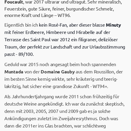
Foucault
, war 2017 ultrarar und ultragut. Sehr mineralisch,
Feuerstein, gute Säure, feiner, burgundischer Schmelz,
enorme Kraft und Länge – WT96.
Eigentlich bin ich
kein Rosé-Fan, aber dieser blasse
Minuty
mit feiner Erdbeere, Himbeere und Mirabelle auf der
Terrasse des Saint Paul war 2012 ein filigraner, deliziöser
Traum, der perfekt zur Landschaft und zur Urlaubsstimmung
passt - 89/100.
Geduld war 2015 noch angesagt beim hoch spannenden
Muntada
von der
Domaine Gauby
aus dem Roussillon, der
im besten Sinne kernig wirkte, sehr kräuterig und teerig-
lakritzig, hat sicher eine grandiose Zukunft - WT94+.
Als Jahrhundertjahrgang wurde 2011 schon frühzeitig für
deutsche Weine angekündigt. Ich war da zunächst skeptisch,
denn mit 2003, 2005, 2007 und 2009 gab es ja solche
Ankündigungen zuletzt im Zweijahresrythmus. Doch was
dann die 2011er ins Glas brachten, war schlichtweg