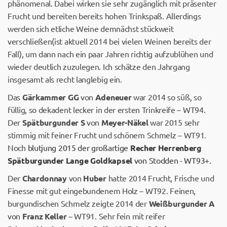
phänomenal. Dabei wirken sie sehr zugänglich mit präsenter
Frucht und bereiten bereits hohen Trinkspaß. Allerdings
werden sich etliche Weine demnächst stückweit
verschließen(ist aktuell 2014 bei vielen Weinen bereits der
Fall), um dann nach ein paar Jahren richtig aufzublühen und
wieder deutlich zuzulegen. Ich schätze den Jahrgang
insgesamt als recht langlebig ein.
Das
Gärkammer GG
von
Adeneuer
war 2014 so süß, so
füllig, so dekadent lecker in der ersten Trinkreife – WT94.
Der
Spätburgunder S
von
Meyer-Näkel
war 2015 sehr
stimmig mit feiner Frucht und schönem Schmelz – WT91.
Noch
blutjung 2015 der großartige
Recher Herrenberg
Spätburgunder Lange Goldkapsel
von Stodden - WT93+.
Der
Chardonnay
von
Huber
hatte 2014 Frucht, Frische und
Finesse mit gut eingebundenem Holz – WT92. Feinen,
burgundischen Schmelz zeigte 2014 der
Weißburgunder A
von
Franz Keller
– WT91. Sehr fein mit reifer