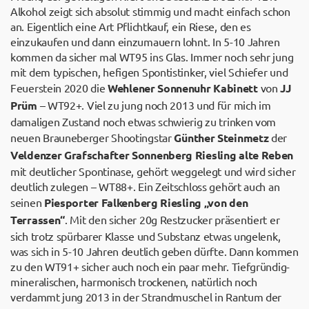
Alkohol zeigt sich absolut stimmig und macht einfach schon
an. Eigentlich eine Art Pflichtkauf, ein Riese, den es
einzukaufen und dann einzumauern lohnt. In 5-10 Jahren
kommen da sicher mal WT95 ins Glas. Immer noch sehr jung
mit dem typischen, hefigen Spontistinker, viel Schiefer und
Feuerstein 2020 die
Wehlener Sonnenuhr Kabinett
von
JJ
Prüm
– WT92+. Viel zu jung noch 2013 und für mich im
damaligen Zustand noch etwas schwierig zu trinken vom
neuen Brauneberger Shootingstar
Günther Steinmetz
der
Veldenzer Grafschafter Sonnenberg Riesling alte Reben
mit deutlicher Spontinase, gehört weggelegt und wird sicher
deutlich zulegen – WT88+. Ein Zeitschloss gehört auch an
seinen
Piesporter Falkenberg Riesling „von den
Terrassen“
. Mit den sicher 20g Restzucker präsentiert er
sich trotz spürbarer Klasse und Substanz etwas ungelenk,
was sich in 5-10 Jahren deutlich geben dürfte. Dann kommen
zu den WT91+ sicher auch noch ein paar mehr. Tiefgründig-
mineralischen, harmonisch trockenen, natürlich noch
verdammt jung 2013 in der Strandmuschel in Rantum der