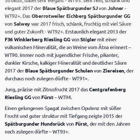
Struktur, dabei sehr elegant - WT95.
Sehr fein, schlank und
elegant 2017 der
Blaue Spätburgunder SJ
von
Johner
-
WT92+. Das
Oberrotweiler Eichberg Spätburgunder GG
von
Salwey
war 2017 frisch, schlank, fruchtig mit viel Säure
und guter Zukunft - WT92+.
Erstaunlich elegant 2013 der
F36 Winklerberg Riesling GG
von
Stigler
mit einer
vulkanischen Mineralität, die an Weine vom Ätna erinnert –
WT90. Immer noch mit jugendlicher Frische, pikanter,
dunkler Kirsche, kalkiger Mineralität und deutlicher Säure
2017 der
Blaue Spätburgunder Schulen
von
Ziereisen
, der
durchaus noch zulegen dürfte - WT91+.
Jung, präzise mit Zitrusfrucht 2017 das
Centgrafenberg
Riesling GG
von
Fürst
– WT94.
Einen gelungenen Spagat zwischen Opulenz mit süßer
Frucht und guter struktur mit Tiefgang zeigte 2015 der
Spätburgunder Hundsrück
von
Fürst
, der mit den Jahren
noch zulegen dürfte – WT93+.