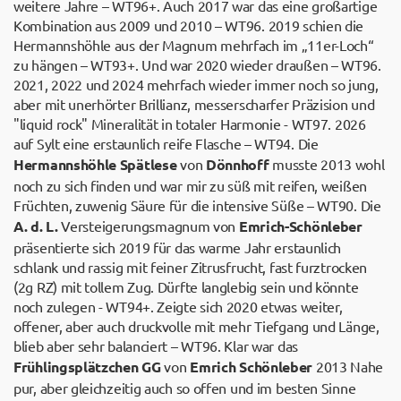
weitere Jahre – WT96+. Auch 2017 war das eine großartige
Kombination aus 2009 und 2010 – WT96. 2019 schien die
Hermannshöhle aus der Magnum mehrfach im „11er-Loch“
zu hängen – WT93+. Und war 2020 wieder draußen – WT96.
2021, 2022 und 2024 mehrfach wieder immer noch so jung,
aber mit unerhörter Brillianz, messerscharfer Präzision und
"liquid rock" Mineralität in totaler Harmonie - WT97. 2026
auf Sylt eine erstaunlich reife Flasche – WT94. Die
Hermannshöhle Spätlese
von
Dönnhoff
musste 2013 wohl
noch zu sich finden und war mir zu süß mit reifen, weißen
Früchten, zuwenig Säure für die intensive Süße – WT90. Die
A. d. L.
Versteigerungsmagnum von
Emrich-Schönleber
präsentierte sich 2019 für das warme Jahr erstaunlich
schlank und rassig mit feiner Zitrusfrucht, fast furztrocken
(2g RZ) mit tollem Zug. Dürfte langlebig sein und könnte
noch zulegen - WT94+. Zeigte sich 2020 etwas weiter,
offener, aber auch druckvolle mit mehr Tiefgang und Länge,
blieb aber sehr balanciert – WT96. Klar war das
Frühlingsplätzchen GG
von
Emrich Schönleber
2013 Nahe
pur, aber gleichzeitig auch so offen und im besten Sinne