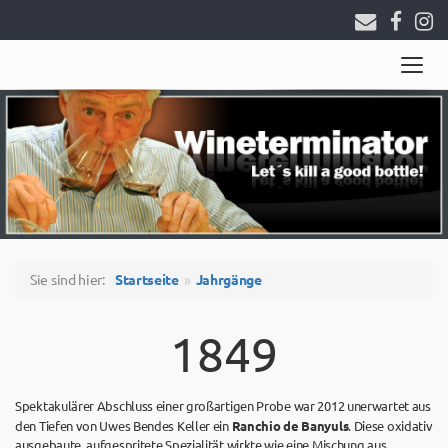
Togg
navig
Sie sind hier:
Startseite
Jahrgänge
1849
Spektakulärer Abschluss einer großartigen Probe war 2012 unerwartet aus
den Tiefen von Uwes Bendes Keller ein
Ranchio de Banyuls
. Diese oxidativ
ausgebaute, aufgespritete Spezialität wirkte wie eine Mischung aus