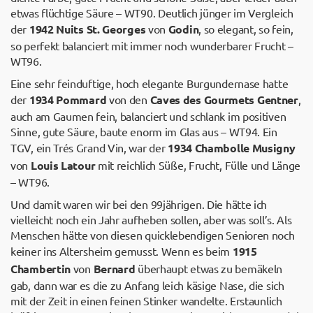
etwas flüchtige Säure – WT90. Deutlich jünger im Vergleich
der
1942 Nuits St. Georges
von
Godin
, so elegant, so fein,
so perfekt balanciert mit immer noch wunderbarer Frucht –
WT96.
Eine sehr feinduftige, hoch elegante Burgundernase hatte
der
1934 Pommard
von den
Caves des Gourmets Gentner
,
auch am Gaumen fein, balanciert und schlank im positiven
Sinne, gute Säure, baute enorm im Glas aus – WT94. Ein
TGV, ein Trés Grand Vin, war der
1934 Chambolle Musigny
von
Louis Latour
mit reichlich Süße, Frucht, Fülle und Länge
– WT96.
Und damit waren wir bei den 99jährigen. Die hätte ich
vielleicht noch ein Jahr aufheben sollen, aber was soll’s. Als
Menschen hätte von diesen quicklebendigen Senioren noch
keiner ins Altersheim gemusst. Wenn es beim
1915
Chambertin
von
Bernard
überhaupt etwas zu bemäkeln
gab, dann war es die zu Anfang leich käsige Nase, die sich
mit der Zeit in einen feinen Stinker wandelte. Erstaunlich