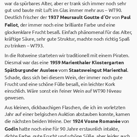
war da spürbares Alter, aber er trank sich immer noch sehr
gut und baute mit Luft im Glas immer mehr aus – WT90.
Deutlich frischer der
1937 Meursault Goutte d´Or
von
Paul
Fellot
, der immer noch eine brilliante Farbe und eine
glockenklare Frucht besaß. Einfach phänomenal für das Alter,
kräftige Säure, sehr gute Struktur, machte noch richtig Spaß
zu trinken – WT93.
In die Rotweine starteten wir traditionell mit einem Piraten.
Diesmal war das eine
1959 Marienthaler Klostergarten
Spätburgunder Auslese
vom
Staatsweingut Marienthal
.
Schade, dass sich bei diesem Wein, der immer noch gute
Frucht und eine schöne Fülle besaß, ein leichter Kork
einschlich. Wäre sonst ein feiner Wein auf WT90 Niveau
gewesen.
Aus kleinen, dickbauchigen Flaschen, die ich im vorletzten
Jahr auf einer belgischen Auktion abstauben konnte, kamen
die nächsten beiden Weine. Der
1924 Vosne Romanée
von
Godin
hatte noch eine für 90 Jahre erstaunlich intakte,
dichte Farbe, gute Frucht und schöne Süße, aber leider auch