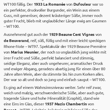
WT100 fällig. Der
1933 La Romanée
von
Dufouleu
r war so
ein perfekter, druckvoller Burgunder, ein Wein aus einem
Guss, mit generöser, dezent kräuteriger Süße, immer noch
guter Frucht, blieb mit unglaublicher Länge ewig am Gaumen
– WT100.
Ausnehmend gut auch der
1929 Beaune Cent Vignes
von
de Beuverand
, reif, süß, füllig und mit einer leicht speckigen
Rhone-Note – WT97. Spektakulär der 1929 Beaune Première
von
Marius Meunier
, der noch so unglaublich jung wirkte mit
irrer Frucht und Süße, perfekt balanciert und stimmig,
seidige Eleganz, aber auch ungeheurer, aromatischer Druck
und ewiger Abgang, geradezu abartig jung für einen über 80
Jahre alten Wein, aber da stimmte bis hin zum Korken alles.
Der war so alt und doch so jung und einfach saugut – WT100.
Es ging auf einem Wahnsinnsniveau weiter. Sehr reif zwar,
weich und malzig, verschwenderische Süße, aber auch gute,
tragende Säure und hohe Mineralität (Graphit), stand wie
eine Eins im Glas, dieser
1937 Mazis Chambertin
von
Bassot
– WT98. Lakritzig, kräuterig mit feiner Süße der