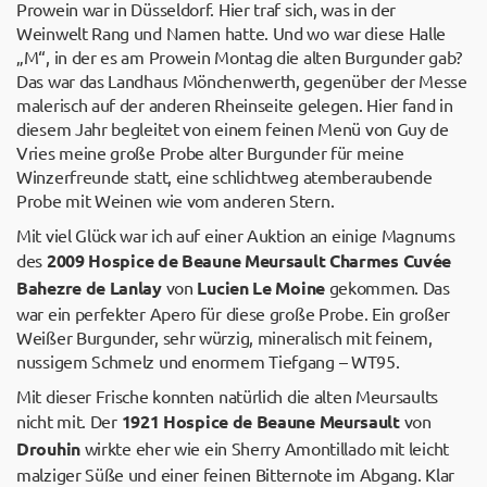
Prowein war in Düsseldorf. Hier traf sich, was in der
Weinwelt Rang und Namen hatte. Und wo war diese Halle
„M“, in der es am Prowein Montag die alten Burgunder gab?
Das war das Landhaus Mönchenwerth, gegenüber der Messe
malerisch auf der anderen Rheinseite gelegen. Hier fand in
diesem Jahr begleitet von einem feinen Menü von Guy de
Vries meine große Probe alter Burgunder für meine
Winzerfreunde statt, eine schlichtweg atemberaubende
Probe mit Weinen wie vom anderen Stern.
Mit viel Glück war ich auf einer Auktion an einige Magnums
des
2009 Hospice de Beaune Meursault Charmes Cuvée
Bahezre de Lanlay
von
Lucien Le Moine
gekommen. Das
war ein perfekter Apero für diese große Probe. Ein großer
Weißer Burgunder, sehr würzig, mineralisch mit feinem,
nussigem Schmelz und enormem Tiefgang – WT95.
Mit dieser Frische konnten natürlich die alten Meursaults
nicht mit. Der
1921 Hospice de Beaune Meursault
von
Drouhin
wirkte eher wie ein Sherry Amontillado mit leicht
malziger Süße und einer feinen Bitternote im Abgang. Klar