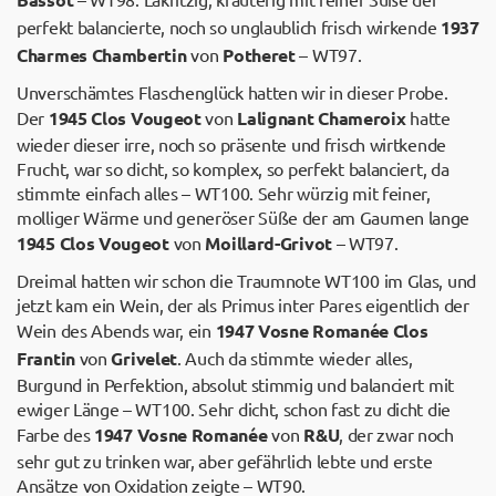
perfekt balancierte, noch so unglaublich frisch wirkende
1937
Charmes Chambertin
von
Potheret
– WT97.
Unverschämtes Flaschenglück hatten wir in dieser Probe.
Der
1945 Clos Vougeot
von
Lalignant Chameroix
hatte
wieder dieser irre, noch so präsente und frisch wirtkende
Frucht, war so dicht, so komplex, so perfekt balanciert, da
stimmte einfach alles – WT100. Sehr würzig mit feiner,
molliger Wärme und generöser Süße der am Gaumen lange
1945 Clos Vougeot
von
Moillard-Grivot
– WT97.
Dreimal hatten wir schon die Traumnote WT100 im Glas, und
jetzt kam ein Wein, der als Primus inter Pares eigentlich der
Wein des Abends war, ein
1947 Vosne Romanée Clos
Frantin
von
Grivelet
. Auch da stimmte wieder alles,
Burgund in Perfektion, absolut stimmig und balanciert mit
ewiger Länge – WT100. Sehr dicht, schon fast zu dicht die
Farbe des
1947 Vosne Romanée
von
R&U
, der zwar noch
sehr gut zu trinken war, aber gefährlich lebte und erste
Ansätze von Oxidation zeigte – WT90.