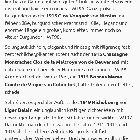
kräftig am Gamen mit sehr guter Struktur, wirkte etwas edel-
rustikal und baute enorm aus – WT96. Ganz großes
Burgunderkino der
1915 Clos Vougeot
von
Nicolas
, mit
feiner Süße, burgundischer Pracht und Fülle, Eleganz und
enormer Länge ein großer, kompletter, immer noch so
vitaler Burgunder – WT98.
So unglaublich fein, elegant und finessig mit filigraner, fast
zerbrechlicher,pikanter, roter Frucht der
1915 Chassagne
Montrachet Clos de la Maltroye von de Beuverand
mit
guter Säure und perfekter Harmonie am Gaumen – WT99.
Ausgerechnet der vierte 15er, ein
1915 Bonnes Mares
Comte de Vogue
von
Colombet
, hatte leider einen Treffer,
schade.
Sehr überzeugend der Auftritt des
1919 Richebourg
von
Liger Belair
, ein unglaublich kräftiger, dichter Wein mit
gewaltiger Länge, der locker 50 Jahre jünger wirkte – WT97.
Da mekte man deutlich, warum die Jahre 1911, 1915 und
1919 als die Goldene Zeit des Burgunds mit fast
unsterblichen Weinen gelten. Und dann waren endlich die