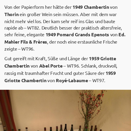
Von der Papierform her hätte der
1949 Chambertin
von
Thorin
ein großer Wein sein müssen. Aber mit dem war
nicht mehr viel los. Der kam sehr reif ins Glas und baute
rapide ab – WT82. Deutlich besser der praktisch altersfreie,
sehr feine, elegante
1949 Pomard Grands Epenots
von
Ed.
Mahler Fils & Frères
, der noch eine erstaunliche Frische
zeigte – WT96.
Gut gereift mit Kraft, Süße und Länge der
1959 Griotte
Chambertin
von
Abel Porte
– WT96. Schlank, druckvoll,
rassig mit traumhafter Frucht und guter Säure der
1959
Griotte Chambertin
von
Royé-Labaume
– WT97.