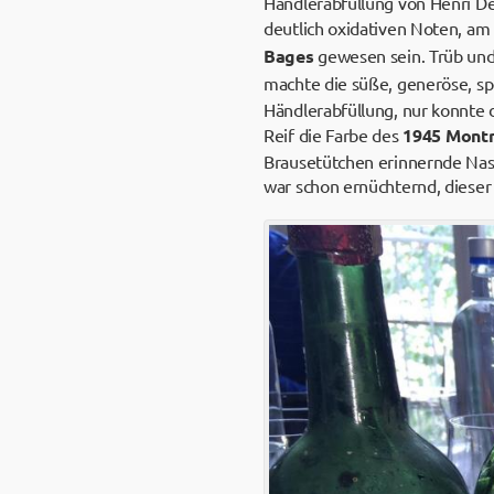
Händlerabfüllung von Henri Ded
deutlich oxidativen Noten, am
Bages
gewesen sein. Trüb und
machte die süße, generöse, s
Händlerabfüllung, nur konnte 
Reif die Farbe des
1945 Mont
Brausetütchen erinnernde Na
war schon ernüchternd, dieser 