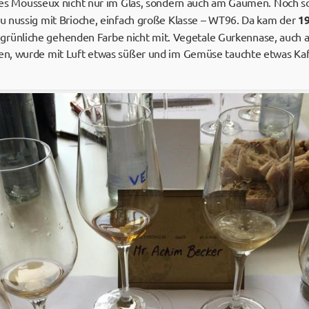
hes Mousseux nicht nur im Glas, sondern auch am Gaumen. Noch so 
 nussig mit Brioche, einfach große Klasse – WT96. Da kam der
1
ns grünliche gehenden Farbe nicht mit. Vegetale Gurkennase, au
n, wurde mit Luft etwas süßer und im Gemüse tauchte etwas Kaffe