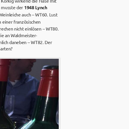
. Korkig wirkend die Nase mit
e musste der
1948 Lynch
Weinleiche auch – WT60. Lust
n einer französischen
rechen nicht einlösen – WT80.
die an Waldmeister-
mlich daneben – WT82. Der
sarten?