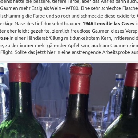
enis hatte die bessere, tiefere Farbe, aber das war es dann auch
 Gaumen mehr Essig als Wein – WT80. Eine sehr schlechte Flasch
 schlammig die Farbe und so roch und schmeckte diese oxidierte 
peckige Nase des tief dunkelrotbraunen
1946 Leoville las Cases
i
der eher leicht gezehrte, ziemlich freudlose Gaumen dieses Versp
rose
in einer Händlerabfüllung mit dunkelrotem Kern, irritierend 
se, zu der immer mehr gärender Apfel kam, auch am Gaumen zie
Flight. Sollte das jetzt hier in eine anstrengende Arbeitsprobe au