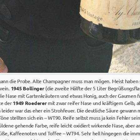
gann die Probe. Alte Champagner muss man mögen. Meist haben
lwein.
1945 Bollinger
(die zweite Hälfte der 5 Liter Begrüßungsfl
h die Nase mit Gartenkräutern und etwas Honig, auch der Gaumen f
te der
1949 Roederer
mit zwar reifer Nase und kräftigem Gelb,
leider war das eher ein Strohfeuer. Die deutliche Säure gewann m
ne stellten sich ein – WT90. Reife selbst muss ja kein Fehler sein
 Güldene gehende Farbe, reife leicht oxidiert wirkende Nase, abe
Süße, Kaffeenoten und Toffee – WT94. Sehr hell hingegen die im