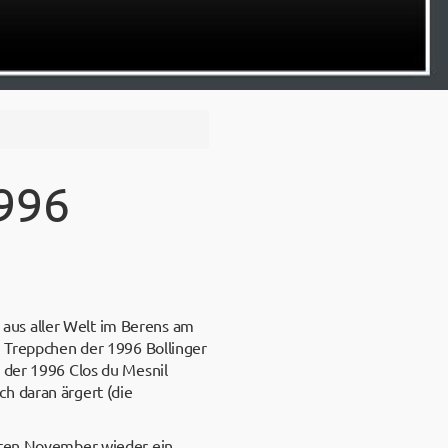
996
aus aller Welt im Berens am
m Treppchen der 1996 Bollinger
 der 1996 Clos du Mesnil
h daran ärgert (die
tzten November wieder ein