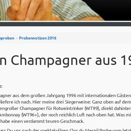
nproben
Probennotizen 2016
en Champagner aus 1
z:
agner aus dem großen Jahrgang 1996 mit internationalen Gästen 
 liefere ich nach. Hier meine drei Siegerweine: Ganz oben auf de
iesengroßer Champagner für Rotweintrinker (WT99), direkt dahinter
Ambonnay (WT96+), der noch reichlich Luft nach oben hat. Was mic
ch habe einen verdammt teuren Geschmack.
 dass Du uns nach der spektakulären Clos du Mesnil Probe vom le