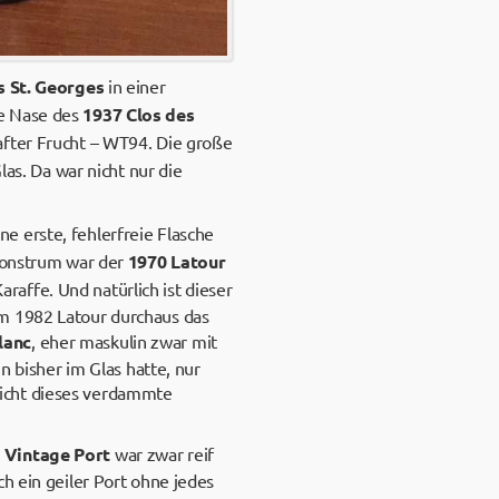
s St. Georges
in einer
de Nase des
1937 Clos des
after Frucht – WT94. Die große
las. Da war nicht nur die
e erste, fehlerfreie Flasche
 Monstrum war der
1970 Latour
affe. Und natürlich ist dieser
em 1982 Latour durchaus das
lanc
, eher maskulin zwar mit
n bisher im Glas hatte, nur
nicht dieses verdammte
r Vintage Port
war zwar reif
h ein geiler Port ohne jedes