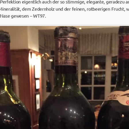
Perfektion eigentlich auch der so stimmige, elegante, geradezu a
Mineralität, dem Zedernholz und der feinen, rotbeerigen Frucht, w
le Nase gewesen – WT97.