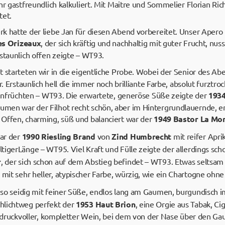
hr gastfreundlich kalkuliert. Mit Maitre und Sommelier Florian Ric
tet.
k hatte der liebe Jan für diesen Abend vorbereitet. Unser Apero
es Orizeaux
, der sich kräftig und nachhaltig mit guter Frucht, nuss
staunlich offen zeigte – WT93.
 starteten wir in die eigentliche Probe. Wobei der Senior des Ab
r. Erstaunlich hell die immer noch brilliante Farbe, absolut furztro
ckenfrüchten – WT93. Die erwartete, generöse Süße zeigte der
1934
men war der Filhot recht schön, aber im Hintergrundlauernde, e
Offen, charming, süß und balanciert war der
1949 Bastor La Mo
ar der
1990 Riesling Brand
von
Zind Humbrecht
mit reifer Aprik
igerLänge – WT95. Viel Kraft und Fülle zeigte der allerdings sch
r
, der sich schon auf dem Abstieg befindet – WT93. Etwas seltsam
mit sehr heller, atypischer Farbe, würzig, wie ein Chartogne ohn
 so seidig mit feiner Süße, endlos lang am Gaumen, burgundisch i
hlichtweg perfekt der
1953 Haut Brion
, eine Orgie aus Tabak, Ci
ch druckvoller, kompletter Wein, bei dem von der Nase über den 