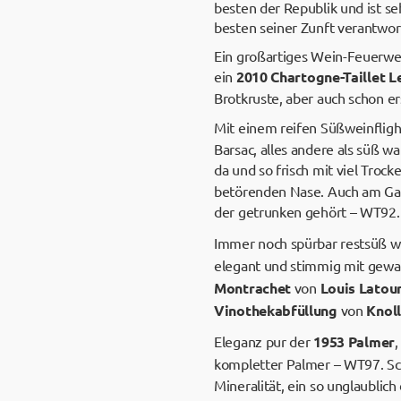
besten der Republik und ist se
besten seiner Zunft verantwor
Ein großartiges Wein-Feuerwer
ein
2010 Chartogne-Taillet L
Brotkruste, aber auch schon er
Mit einem reifen Süßweinflight
Barsac, alles andere als süß wa
da und so frisch mit viel Tro
betörenden Nase. Auch am Gau
der getrunken gehört – WT92. 
Immer noch spürbar restsüß w
elegant und stimmig mit gewalt
Montrachet
von
Louis Latou
Vinothekabfüllung
von
Knoll
Eleganz pur der
1953 Palmer
,
kompletter Palmer – WT97. Sc
Mineralität, ein so unglaubli