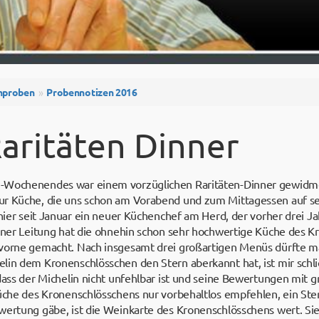
nproben
Probennotizen 2016
aritäten Dinner
-Wochenendes war einem vorzüglichen Raritäten-Dinner gewidme
ur Küche, die uns schon am Vorabend und zum Mittagessen auf 
 hier seit Januar ein neuer Küchenchef am Herd, der vorher drei J
einer Leitung hat die ohnehin schon sehr hochwertige Küche des 
 vorne gemacht. Nach insgesamt drei großartigen Menüs dürfte m
lin dem Kronenschlösschen den Stern aberkannt hat, ist mir schli
 dass der Michelin nicht unfehlbar ist und seine Bewertungen mi
üche des Kronenschlösschens nur vorbehaltlos empfehlen, ein Stern
wertung gäbe, ist die Weinkarte des Kronenschlösschens wert. Si