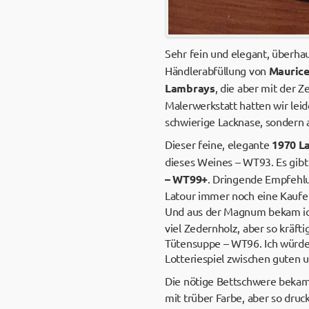
Sehr fein und elegant, überha
Händlerabfüllung von
Maurice
Lambrays
, die aber mit der 
Malerwerkstatt hatten wir lei
schwierige Lacknase, sondern
Dieser feine, elegante
1970 L
dieses Weines – WT93. Es gibt
– WT99+
. Dringende Empfehlun
Latour immer noch eine Kaufem
Und aus der Magnum bekam ich
viel Zedernholz, aber so kräft
Tütensuppe – WT96. Ich würde
Lotteriespiel zwischen guten 
Die nötige Bettschwere bekam
mit trüber Farbe, aber so druc