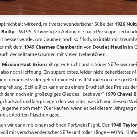
upt nicht alt wirkend, mit verschwenderischer Süße der
1926 Nuit
 Bailly
– WT95. Schwierig zu Anfang die nach Pilzsuppe riechen
Zeit besser wurde. Am Gaumen noch so frisch, so intakt mit traumh
der mit dem
1949 Charmes Chambertin
von
Doudet-Naudin
im G
 auch der seltsame Gaumen mit vielen Nebentönen.
a Mission Haut Brion
mit guter Frucht und schöner Süße war mein
 also noch Hoffnung. Ein superdichtes, leider nicht dekantiertes
g meinerseits: der gehört mindestens 4 Stunden in eine große Kar
pfehlung. Schließlich kann er zu einem Bruchteil des Preises d
 dann noch ein großzügiges Glas des „best ever“
1970 Cheval B
ig, druckvoll und lang. Gegen den war alles, was ich von diesem Wei
 ja gerne noch mehr 70er kaufen, wenn es bei diesem Jahrgang 
und schlechten Flaschen gäbe.
en wir dann mit einem schönen Portwein Flight. Der
1948 Taylo
kvoll mit verschwenderischer Süße und toller Länge – WT95. Einfac