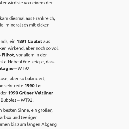
hter wird sie von einem der
 kam diesmal aus Frankreich,
ig, mineralisch mit dicker
ends, ein
1891 Coutet
aus
cken wirkend, aber noch so voll
 Filhot
, vor allem in der
rste Nebentöne zeigte, dass
ntagne
– WT92.
ose, aber so balanciert,
on sehr reife
1990 Le
 der
1990 Grüner Veltliner
e Bubbles – WT92.
m besten Sinne, ein großer,
garbox und teeriger
Gaumen bis zum langen Abgang