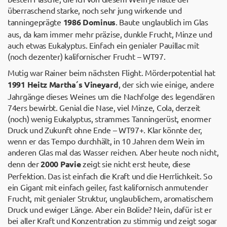
überraschend starke, noch sehr jung wirkende und
tanningeprägte
1986 Dominus
. Baute unglaublich im Glas
aus, da kam immer mehr präzise, dunkle Frucht, Minze und
auch etwas Eukalyptus. Einfach ein genialer Pauillac mit
(noch dezenter) kalifornischer Frucht – WT97.
Mutig war Rainer beim nächsten Flight. Mörderpotential hat
1991 Heitz Martha´s Vineyard
, der sich wie einige, andere
Jahrgänge dieses Weines um die Nachfolge des legendären
74ers bewirbt. Genial die Nase, viel Minze, Cola, derzeit
(noch) wenig Eukalyptus, strammes Tanningerüst, enormer
Druck und Zukunft ohne Ende – WT97+. Klar könnte der,
wenn er das Tempo durchhält, in 10 Jahren dem Wein im
anderen Glas mal das Wasser reichen. Aber heute noch nicht,
denn der
2000 Pavie
zeigt sie nicht erst heute, diese
Perfektion. Das ist einfach die Kraft und die Herrlichkeit. So
ein Gigant mit einfach geiler, fast kalifornisch anmutender
Frucht, mit genialer Struktur, unglaublichem, aromatischem
Druck und ewiger Länge. Aber ein Bolide? Nein, dafür ist er
bei aller Kraft und Konzentration zu stimmig und zeigt sogar