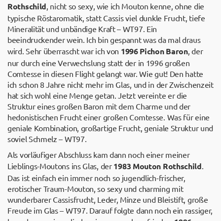
Rothschild
, nicht so sexy, wie ich Mouton kenne, ohne die
typische Röstaromatik, statt Cassis viel dunkle Frucht, tiefe
Mineralität und unbändige Kraft – WT97. Ein
beeindruckender wein. Ich bin gespannt was da mal draus
wird. Sehr überrascht war ich von
1996 Pichon Baron
, der
nur durch eine Verwechslung statt der in 1996 großen
Comtesse in diesen Flight gelangt war. Wie gut! Den hatte
ich schon 8 Jahre nicht mehr im Glas, und in der Zwischenzeit
hat sich wohl eine Menge getan. Jetzt vereinte er die
Struktur eines großen Baron mit dem Charme und der
hedonistischen Frucht einer großen Comtesse. Was für eine
geniale Kombination, großartige Frucht, geniale Struktur und
soviel Schmelz – WT97.
Als vorläufiger Abschluss kam dann noch einer meiner
Lieblings-Moutons ins Glas, der
1983 Mouton Rothschild
.
Das ist einfach ein immer noch so jugendlich-frischer,
erotischer Traum-Mouton, so sexy und charming mit
wunderbarer Cassisfrucht, Leder, Minze und Bleistift, große
Freude im Glas – WT97. Darauf folgte dann noch ein rassiger,