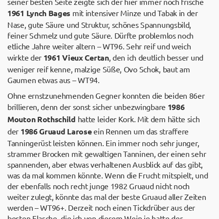
seiner besten Seite zeigte sich der hier immer noch frische
1961 Lynch Bages
mit intensiver Minze und Tabak in der
Nase, gute Säure und Struktur, schönes Spannungsbild,
feiner Schmelz und gute Säure. Dürfte problemlos noch
etliche Jahre weiter altern – WT96. Sehr reif und weich
wirkte der
1961 Vieux Certan
, den ich deutlich besser und
weniger reif kenne, malzige Süße, Ovo Schok, baut am
Gaumen etwas aus – WT94.
Ohne ernstzunehmenden Gegner konnten die beiden 86er
brillieren, denn der sonst sicher unbezwingbare
1986
Mouton Rothschild
hatte leider Kork. Mit dem hätte sich
der
1986 Gruaud Larose
ein Rennen um das straffere
Tanningerüst leisten können. Ein immer noch sehr junger,
strammer Brocken mit gewaltigen Tanninen, der einen sehr
spannenden, aber etwas verhaltenen Ausblick auf das gibt,
was da mal kommen könnte. Wenn die Frucht mitspielt, und
der ebenfalls noch recht junge 1982 Gruaud nicht noch
weiter zulegt, könnte das mal der beste Gruaud aller Zeiten
werden – WT96+. Derzeit noch einen Tickdrüber aus der
besten Flasche, die ich von diesem Wein je hatte der