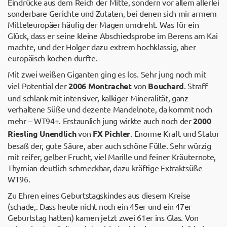
Eindrücke aus dem Reich der Mitte, sondern vor allem allerlei
sonderbare Gerichte und Zutaten, bei denen sich mir armem
Mitteleuropäer häufig der Magen umdreht. Was für ein
Glück, dass er seine kleine Abschiedsprobe im Berens am Kai
machte, und der Holger dazu extrem hochklassig, aber
europäisch kochen durfte.
Mit zwei weißen Giganten ging es los. Sehr jung noch mit
viel Potential der
2006 Montrachet
von
Bouchard
. Straff
und schlank mit intensiver, kalkiger Mineralität, ganz
verhaltene Süße und dezente Mandelnote, da kommt noch
mehr – WT94+. Erstaunlich jung wirkte auch noch der
2000
Riesling Unendlich
von
FX Pichler
. Enorme Kraft und Statur
besaß der, gute Säure, aber auch schöne Fülle. Sehr würzig
mit reifer, gelber Frucht, viel Marille und feiner Kräuternote,
Thymian deutlich schmeckbar, dazu kräftige Extraktsüße –
WT96.
Zu Ehren eines Geburtstagskindes aus diesem Kreise
(schade,. Dass heute nicht noch ein 45er und ein 47er
Geburtstag hatten) kamen jetzt zwei 61er ins Glas. Von