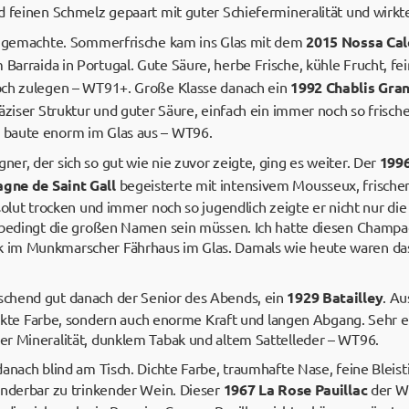
d feinen Schmelz gepaart mit guter Schiefermineralität und wirkt
Eingemachte. Sommerfrische kam ins Glas mit dem
2015 Nossa Cal
Barraida in Portugal. Gute Säure, herbe Frische, kühle Frucht, 
och zulegen – WT91+. Große Klasse danach ein
1992 Chablis Gran
räziser Struktur und guter Säure, einfach ein immer noch so frisch
 baute enorm im Glas aus – WT96.
r, der sich so gut wie nie zuvor zeigte, ging es weiter. Der
1996
gne de Saint Gall
begeisterte mit intensivem Mousseux, frische
solut trocken und immer noch so jugendlich zeigte er nicht nur di
unbedingt die großen Namen sein müssen. Ich hatte diesen Champ
im Munkmarscher Fährhaus im Glas. Damals wie heute waren das 
chend gut danach der Senior des Abends, ein
1929 Batailley
. A
ntakte Farbe, sondern auch enorme Kraft und langen Abgang. Sehr e
r Mineralität, dunklem Tabak und altem Sattelleder – WT96.
anach blind am Tisch. Dichte Farbe, traumhafte Nase, feine Bleisti
underbar zu trinkender Wein. Dieser
1967 La Rose Pauillac
der Wi