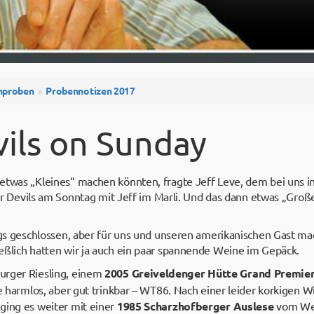
nproben
Probennotizen 2017
vils on Sunday
etwas „Kleines“ machen könnten, fragte Jeff Leve, dem bei uns in
paar Devils am Sonntag mit Jeff im Marli. Und das dann etwas „Groß
tags geschlossen, aber für uns und unseren amerikanischen Gast m
eßlich hatten wir ja auch ein paar spannende Weine im Gepäck.
urger Riesling, einem
2005 Greiveldenger Hütte Grand Premie
ne harmlos, aber gut trinkbar – WT86. Nach einer leider korkigen 
ging es weiter mit einer
1985 Scharzhofberger Auslese
vom We