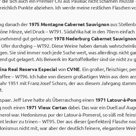
für die sich auch ein Premier Cru aus Pauillac nicht schämen müsst
 reichlich Punkte abziehen. Ich werde meine restlichen Flaschen 
ging danach der
1975 Montagne Cabernet Sauvignon
aus Stellenb
höne Minze, viel Druck – WT91. Südafrika hat in den 70ern einfa
ausnehmend gut gelungene
1978 Nederburg Cabernet Sauvignon
 Ufer durchging – WT92. Diese Weine haben damals wahrscheinlich
n. Sie sind immer noch jede Suche wert, was allerdings nicht gan
d gut gelagert. Als Beiwerk im Kartoffelkeller sind sie nicht zu
ina Real Reserva Especial
von
CVNE
. Ein großer, fleischiger, pe
Kaffee – WT96. Ich habe von diesem großartigen Wein aus dem a
jahr 1951 mit FranzJosef Schorn, der aus diesem Jahrgang stamm
t.
spaar. Jeff Leve hatte als Überraschung einen
1971 Latour-à-Po
ig noch einen
1971 Vieux Certan
dabei. Das war ein Duell auf Aug
merol war. Hedonismus pur der Latour-à-Pomerol, so süß mit feins
t lecker zu trinen – WT95. Der aus dieser (perfekten) Flasche no
nismus nicht mit, war aber der deutlich feinere, elegantere Wei