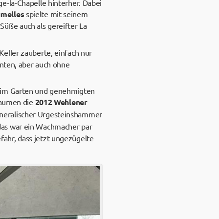
e-la-Chapelle hinterher. Dabei
umelles
spielte mit seinem
Süße auch als gereifter La
Keller zauberte, einfach nur
anten, aber auch ohne
h im Garten und genehmigten
 Gaumen die
2012 Wehlener
mineralischer Urgesteinshammer
 das war ein Wachmacher par
ahr, dass jetzt ungezügelte