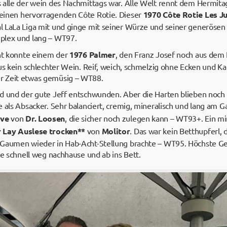
 alle der wein des Nachmittags war. Alle Welt rennt dem Hermitag
einen hervorragenden Côte Rotie. Dieser
1970 Côte Rotie Les J
 LaLa Liga mit und ginge mit seiner Würze und seiner generösen 
plex und lang – WT97.
ght konnte einem der
1976 Palmer
, den Franz Josef noch aus dem 
us kein schlechter Wein. Reif, weich, schmelzig ohne Ecken und K
r Zeit etwas gemüsig – WT88.
nd und der gute Jeff entschwunden. Aber die Harten blieben noc
e als Absacker. Sehr balanciert, cremig, mineralisch und lang am
rve
von
Dr. Loosen
, die sicher noch zulegen kann – WT93+. Ein 
 Lay Auslese trocken**
von
Molitor
. Das war kein Betthupferl,
Gaumen wieder in Hab-Acht-Stellung brachte – WT95. Höchste Gef
ie schnell weg nachhause und ab ins Bett.