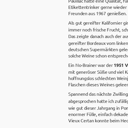
Pauillac hatte eine Qualität, 
Etikettentrinker gerne wieder
Freunden aus 1967 genießen.
Als gut gereifter Kalifornier 
immer noch frische Frucht, sc
Das zeigte danach auch der 
gereifter Bordeaux vom linken
deutschen Supermärkten gelege
solche Weine schon entsprechen
Ein No-Brainer war der
1951 V
mit generöser Süße und viel 
hoffnungslos schlechten Wein
Flaschen dieses Weines geleer
Spannend das nächste Zwilling
abgesprochen hatte ich zufäll
wie gut dieser Jahrgang in Po
enormer Fülle, einfach dekaden
Vieux Certan konnte beim Hedo