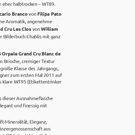
e eher halbtrocken – WT89.
cario Branco
von
Filipa Pato
feine Aromatik, angenehme
d Cru Les Clos
von
William
er Bilderbuch-Chablis mit ganz
 Orpale Grand Cru Blanc de
m Brioche, cremiger Textur
e große Klasse des Jahrgangs,
agner zum ersten Mal 2011 auf
klare WT95 (Etikettentrinker
us dieser Ausnahmeflasche
legant und finessig mit
ft-Mineralität, Eleganz,
nzergenossenschaft aus