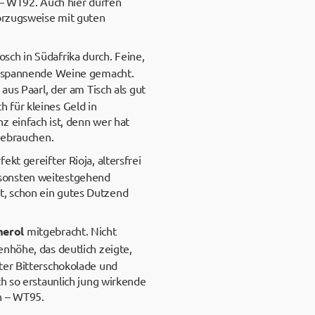
e – WT92. Auch hier dürfen
vorzugsweise mit guten
osch in Südafrika durch. Feine,
ch spannende Weine gemacht.
aus Paarl, der am Tisch als gut
 für kleines Geld in
z einfach ist, denn wer hat
 gebrauchen.
rfekt gereifter Rioja, altersfrei
nsonsten weitestgehend
t, schon ein gutes Dutzend
merol
mitgebracht. Nicht
enhöhe, das deutlich zeigte,
ter Bitterschokolade und
ch so erstaunlich jung wirkende
n – WT95.