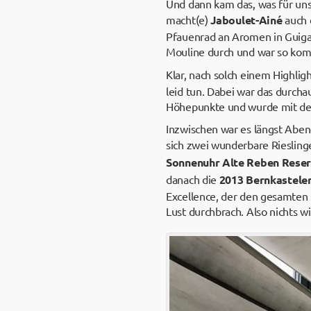
Und dann kam das, was für uns
macht(e)
Jaboulet-Ainé
auch 
Pfauenrad an Aromen in Guigal
Mouline durch und war so kom
Klar, nach solch einem Highli
leid tun. Dabei war das durcha
Höhepunkte und wurde mit de
Inzwischen war es längst Abe
sich zwei wunderbare Riesling
Sonnenuhr Alte Reben Rese
danach die
2013 Bernkasteler
Excellence, der den gesamten 
Lust durchbrach. Also nichts w