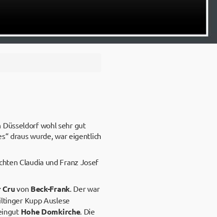
 Düsseldorf wohl sehr gut
es“ draus wurde, war eigentlich
achten Claudia und Franz Josef
r Cru
von
Beck-Frank
. Der war
Wiltinger Kupp Auslese
ingut
Hohe Domkirche
. Die