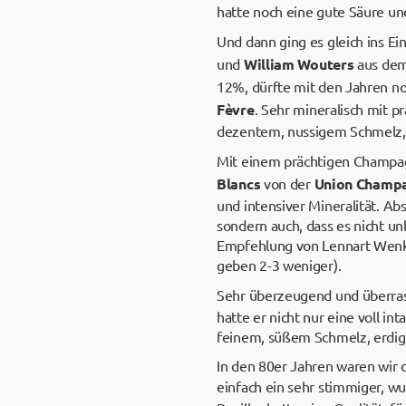
hatte noch eine gute Säure un
Und dann ging es gleich ins 
und
William Wouters
aus dem 
12%, dürfte mit den Jahren n
Fèvre
. Sehr mineralisch mit p
dezentem, nussigem Schmelz,
Mit einem prächtigen Champagne
Blancs
von der
Union Champa
und intensiver Mineralität. Ab
sondern auch, dass es nicht 
Empfehlung von Lennart Wenk 
geben 2-3 weniger).
Sehr überzeugend und überras
hatte er nicht nur eine voll i
feinem, süßem Schmelz, erdige
In den 80er Jahren waren wir d
einfach ein sehr stimmiger, w