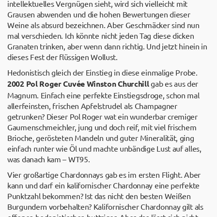
intellektuelles Vergnügen sieht, wird sich vielleicht mit
Grausen abwenden und die hohen Bewertungen dieser
Weine als absurd bezeichnen. Aber Geschmäcker sind nun
mal verschieden. Ich könnte nicht jeden Tag diese dicken
Granaten trinken, aber wenn dann richtig. Und jetzt hinein in
dieses Fest der flüssigen Wollust.
Hedonistisch gleich der Einstieg in diese einmalige Probe.
2002 Pol Roger Cuvée Winston Churchill
gab es aus der
Magnum. Einfach eine perfekte Einstiegsdroge, schon mal
allerfeinsten, frischen Apfelstrudel als Champagner
getrunken? Dieser Pol Roger wat ein wunderbar cremiger
Gaumenschmeichler, jung und doch reif, mit viel frischem
Brioche, gerösteten Mandeln und guter Mineralität, ging
einfach runter wie Öl und machte unbändige Lust auf alles,
was danach kam – WT95.
Vier großartige Chardonnays gab es im ersten Flight. Aber
kann und darf ein kalifornischer Chardonnay eine perfekte
Punktzahl bekommen? Ist das nicht den besten Weißen
Burgundern vorbehalten? Kalifornischer Chardonnay gilt als
offener, hedonistischer, buttriger. Aber das lässt sich nicht