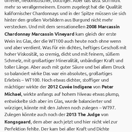
mehr so verallgemeinern. Enorm zugelegt hat die Qualität
kalifornischer Chardonnays und in der Spitze müssen sie sich
hinter den großen Vorbildern aus Burgund nicht mehr
verstecken. Und mit dem sensationellen
2008 Marcassin
Chardonnay Marcassin Vineyard
kam gleich der erste
Wein ins Glas, der die WT100 auch heute noch ohne wenn
und aber verdient. Was für ein dichtes, heftiges Geschoß mit
hoher Viskosität, so cremig, dicht und mit feinem, süßem
Schmelz, mit großartiger Mineralität, unbändiger Kraft und
toller Länge. Aber auch mit guter Säure und bei allem Druck
so balanciert wirke Das war ein absolutes, großartiges
Erlebnis – WT100. Noch etwas dichter, stoffiger und
mächtiger wirkte der
2012 Cuvée Indigene
von
Peter
Michael
, wirkte anfangs auf hohem Niveau etwas plump,
entwickelte sich aber im Glas, wurde balancierter und
würziger, könnte mit den Jahren noch zulegen – WT97.
Zulegen könnte auch noch der
2013 The Judge
von
Kongsgaard
, dem aber auch jetzt und hier nicht viel zur
Perfektion fehlte. Der kam bei aller Kraft und Dichte