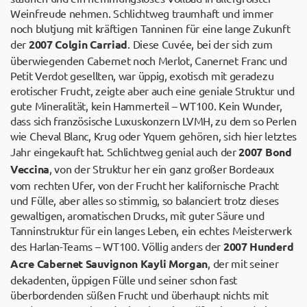
Weinfreude nehmen. Schlichtweg traumhaft und immer
noch blutjung mit kräftigen Tanninen für eine lange Zukunft
der
2007 Colgin Carriad
. Diese Cuvée, bei der sich zum
überwiegenden Cabernet noch Merlot, Canernet Franc und
Petit Verdot gesellten, war üppig, exotisch mit geradezu
erotischer Frucht, zeigte aber auch eine geniale Struktur und
gute Mineralität, kein Hammerteil – WT100. Kein Wunder,
dass sich französische Luxuskonzern LVMH, zu dem so Perlen
wie Cheval Blanc, Krug oder Yquem gehören, sich hier letztes
Jahr eingekauft hat. Schlichtweg genial auch der
2007 Bond
Veccina
, von der Struktur her ein ganz großer Bordeaux
vom rechten Ufer, von der Frucht her kalifornische Pracht
und Fülle, aber alles so stimmig, so balanciert trotz dieses
gewaltigen, aromatischen Drucks, mit guter Säure und
Tanninstruktur für ein langes Leben, ein echtes Meisterwerk
des Harlan-Teams – WT100. Völlig anders der
2007 Hunderd
Acre Cabernet Sauvignon Kayli Morgan
, der mit seiner
dekadenten, üppigen Fülle und seiner schon fast
überbordenden süßen Frucht und überhaupt nichts mit