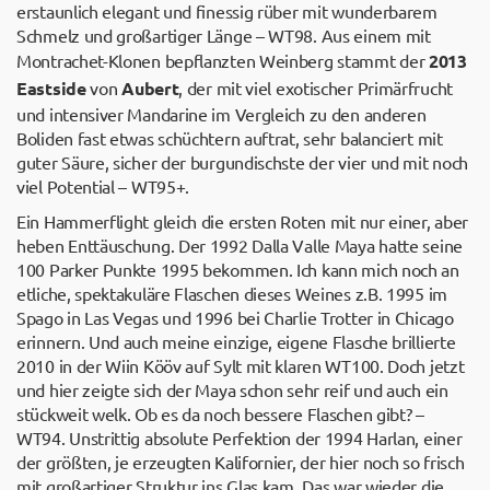
erstaunlich elegant und finessig rüber mit wunderbarem
Schmelz und großartiger Länge – WT98. Aus einem mit
Montrachet-Klonen bepflanzten Weinberg stammt der
2013
Eastside
von
Aubert
, der mit viel exotischer Primärfrucht
und intensiver Mandarine im Vergleich zu den anderen
Boliden fast etwas schüchtern auftrat, sehr balanciert mit
guter Säure, sicher der burgundischste der vier und mit noch
viel Potential – WT95+.
Ein Hammerflight gleich die ersten Roten mit nur einer, aber
heben Enttäuschung. Der 1992 Dalla Valle Maya hatte seine
100 Parker Punkte 1995 bekommen. Ich kann mich noch an
etliche, spektakuläre Flaschen dieses Weines z.B. 1995 im
Spago in Las Vegas und 1996 bei Charlie Trotter in Chicago
erinnern. Und auch meine einzige, eigene Flasche brillierte
2010 in der Wiin Kööv auf Sylt mit klaren WT100. Doch jetzt
und hier zeigte sich der Maya schon sehr reif und auch ein
stückweit welk. Ob es da noch bessere Flaschen gibt? –
WT94. Unstrittig absolute Perfektion der 1994 Harlan, einer
der größten, je erzeugten Kalifornier, der hier noch so frisch
mit großartiger Struktur ins Glas kam. Das war wieder die