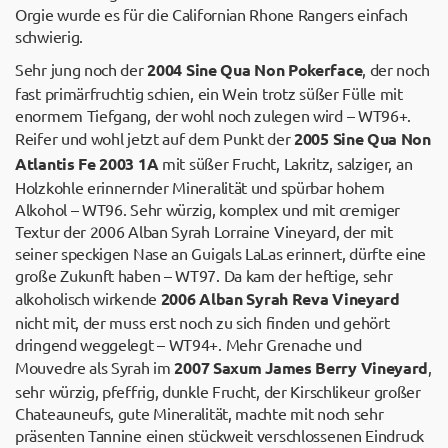
Orgie wurde es für die Californian Rhone Rangers einfach
schwierig.
Sehr jung noch der
2004 Sine Qua Non Pokerface
, der noch
fast primärfruchtig schien, ein Wein trotz süßer Fülle mit
enormem Tiefgang, der wohl noch zulegen wird – WT96+.
Reifer und wohl jetzt auf dem Punkt der
2005 Sine Qua Non
Atlantis Fe 2003 1A
mit süßer Frucht, Lakritz, salziger, an
Holzkohle erinnernder Mineralität und spürbar hohem
Alkohol – WT96. Sehr würzig, komplex und mit cremiger
Textur der 2006 Alban Syrah Lorraine Vineyard, der mit
seiner speckigen Nase an Guigals LaLas erinnert, dürfte eine
große Zukunft haben – WT97. Da kam der heftige, sehr
alkoholisch wirkende
2006 Alban Syrah Reva Vineyard
nicht mit, der muss erst noch zu sich finden und gehört
dringend weggelegt – WT94+. Mehr Grenache und
Mouvedre als Syrah im
2007 Saxum James Berry Vineyard
,
sehr würzig, pfeffrig, dunkle Frucht, der Kirschlikeur großer
Chateauneufs, gute Mineralität, machte mit noch sehr
präsenten Tannine einen stückweit verschlossenen Eindruck