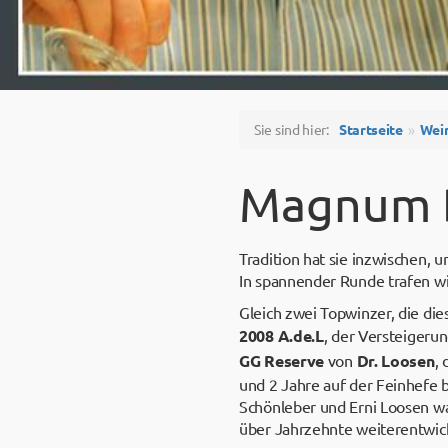
Sie sind hier:
Startseite
Wei
Magnum B
Tradition hat sie inzwischen, 
In spannender Runde trafen wi
Gleich zwei Topwinzer, die di
2008 A.de.L
, der Versteigeru
GG Reserve
von
Dr. Loosen
,
und 2 Jahre auf der Feinhefe 
Schönleber und Erni Loosen wa
über Jahrzehnte weiterentwick