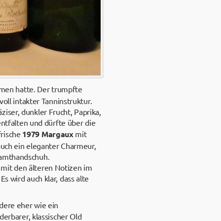
men hatte. Der trumpfte
oll intakter Tanninstruktur.
iser, dunkler Frucht, Paprika,
entfalten und dürfte über die
frische
1979 Margaux
mit
 auch ein eleganter Charmeur,
 Samthandschuh.
 mit den älteren Notizen im
s wird auch klar, dass alte
dere eher wie ein
erbarer, klassischer Old