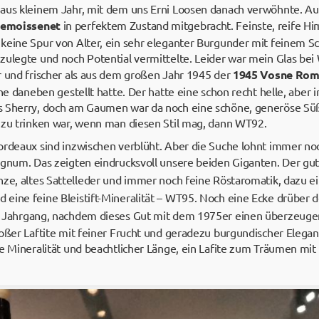
aus kleinem Jahr, mit dem uns Erni Loosen danach verwöhnte. Au
emoissenet
in perfektem Zustand mitgebracht. Feinste, reife Him
keine Spur von Alter, ein sehr eleganter Burgunder mit feinem Sc
zulegte und noch Potential vermittelte. Leider war mein Glas bei
r und frischer als aus dem großen Jahr 1945 der
1945 Vosne Ro
che daneben gestellt hatte. Der hatte eine schon recht helle, aber 
s Sherry, doch am Gaumen war da noch eine schöne, generöse Süß
 zu trinken war, wenn man diesen Stil mag, dann WT92.
ordeaux sind inzwischen verblüht. Aber die Suche lohnt immer no
agnum. Das zeigten eindrucksvoll unsere beiden Giganten. Der gut
nze, altes Sattelleder und immer noch feine Röstaromatik, dazu 
eine feine Bleistift-Mineralität – WT95. Noch eine Ecke drüber
e Jahrgang, nachdem dieses Gut mit dem 1975er einen überzeug
roßer Laftite mit feiner Frucht und geradezu burgundischer Ele
e Mineralität und beachtlicher Länge, ein Lafite zum Träumen mit 