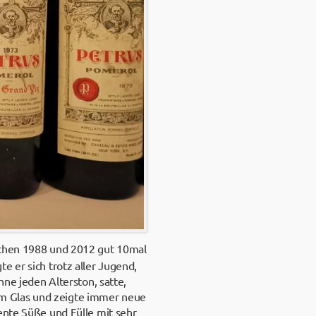
chen 1988 und 2012 gut 10mal
e er sich trotz aller Jugend,
hne jeden Alterston, satte,
h im Glas und zeigte immer neue
ente Süße und Fülle mit sehr