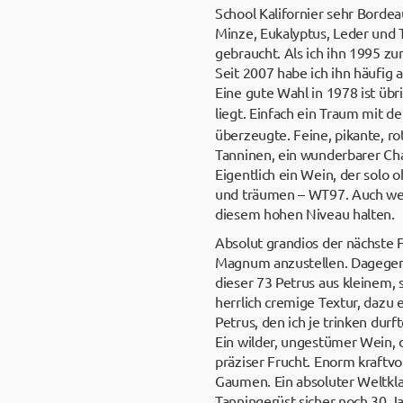
School Kalifornier sehr Bordea
Minze, Eukalyptus, Leder und T
gebraucht. Als ich ihn 1995 zu
Seit 2007 habe ich ihn häufig
Eine gute Wahl in 1978 ist üb
liegt. Einfach ein Traum mit d
überzeugte. Feine, pikante, ro
Tanninen, ein wunderbarer Char
Eigentlich ein Wein, der solo
und träumen – WT97. Auch wenn
diesem hohen Niveau halten.
Absolut grandios der nächste F
Magnum anzustellen. Dagegen 
dieser 73 Petrus aus kleinem,
herrlich cremige Textur, daz
Petrus, den ich je trinken durf
Ein wilder, ungestümer Wein, 
präziser Frucht. Enorm kraftvo
Gaumen. Ein absoluter Weltkla
Tanningerüst sicher noch 30 J