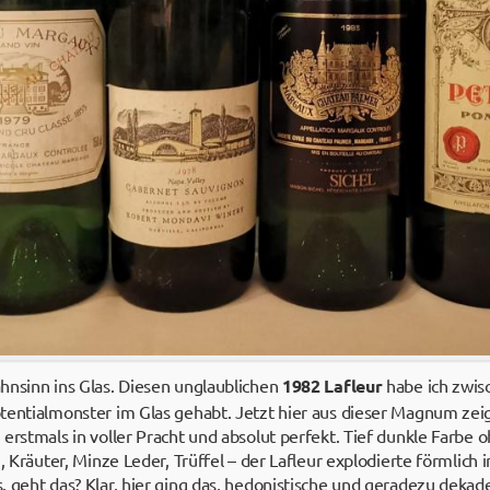
hnsinn ins Glas. Diesen unglaublichen
1982 Lafleur
habe ich zwis
entialmonster im Glas gehabt. Jetzt hier aus dieser Magnum zeigt
erstmals in voller Pracht und absolut perfekt. Tief dunkle Farbe o
z, Kräuter, Minze Leder, Trüffel – der Lafleur explodierte förmlic
, geht das? Klar, hier ging das, hedonistische und geradezu dekad