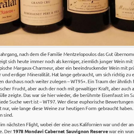
Jahrgang, nach dem die Familie Mentzelopoulos das Gut übernom
eigt sich heute immer noch als kerniger, ziemlich junger Wein mit v
ypische Margaux-Charmeur, aber ein beeindruckender Wein mit präz
r und erdiger Mineralität. Hat lange gebraucht, um sich richtig zu 
n durchaus noch weiter zulegen – WT95+. Ein Traum der ähnlich 
rischer Frucht, aber auch der noch mit gewaltiger Kraft, aber auch
le zeigte. Das war sie hier wieder, die berühmte Eisenfaust im
 jede Suche wert ist – WT97. Wer diese euphorische Bewertungen
ht nur, wie lange diese Weine zur heutigen Form gebraucht haben. E
n sind.
m nächsten Flight, wobei der eine aus Kalifornien war und der an
e. Der
1978 Mondavi Cabernet Sauvignon Reserve
war ein wund