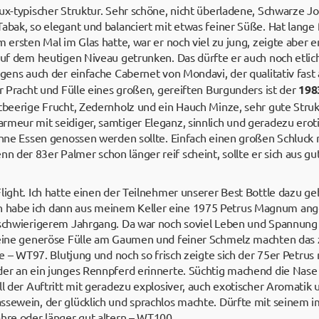
ux-typischer Struktur. Sehr schöne, nicht überladene, Schwarze J
abak, so elegant und balanciert mit etwas feiner Süße. Hat lange 
m ersten Mal im Glas hatte, war er noch viel zu jung, zeigte aber
 auf dem heutigen Niveau getrunken. Das dürfte er auch noch etli
rigens auch der einfache Cabernet von Mondavi, der qualitativ fas
er Pracht und Fülle eines großen, gereiften Burgunders ist der
198
tbeerige Frucht, Zedernholz und ein Hauch Minze, sehr gute Struk
meur mit seidiger, samtiger Eleganz, sinnlich und geradezu erotis
 ohne Essen genossen werden sollte. Einfach einen großen Schluc
 der 83er Palmer schon länger reif scheint, sollte er sich aus gu
light. Ich hatte einen der Teilnehmer unserer Best Bottle dazu ge
habe ich dann aus meinem Keller eine 1975 Petrus Magnum anges
 schwierigerem Jahrgang. Da war noch soviel Leben und Spannung 
u eine generöse Fülle am Gaumen und feiner Schmelz machten das
te – WT97. Blutjung und noch so frisch zeigte sich der 75er Petrus 
der an ein junges Rennpferd erinnerte. Süchtig machend die Nase 
ll der Auftritt mit geradezu explosiver, auch exotischer Aromati
ssewein, der glücklich und sprachlos machte. Dürfte mit seinem
ahre oder länger gut altern – WT100.