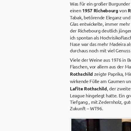
Was für ein großer Burgunder 
einen
1957 Richebourg
von
R
Tabak, betörende Eleganz und 
Glas entwickelte, immer mehr 
der Richebourg deutlich jünge
ich spontan als Hochrisikoflas
Nase war das mehr Madeira al
durchaus noch mit viel Genuss
Viele der Weine aus 1976 in B
Flaschen, vor allem aus der M
Rothschild
zeigte Paprika, Mi
wirkende Fülle am Gaumen und 
Lafite Rothschild
, der zweit
League hingelegt hatte. Ein g
Tiefgang , mit Zedernholz, gut
Zukunft – WT96.