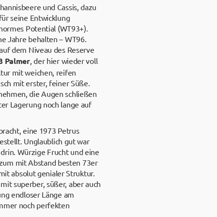
ohannisbeere und Cassis, dazu
für seine Entwicklung
 enormes Potential (WT93+).
che Jahre behalten – WT96.
t auf dem Niveau des Reserve
3 Palmer
, der hier wieder voll
tur mit weichen, reifen
ch mit erster, feiner Süße.
k nehmen, die Augen schließen
ter Lagerung noch lange auf
bracht, eine 1973 Petrus
tellt. Unglaublich gut war
drin. Würzige Frucht und eine
 zum mit Abstand besten 73er
mit absolut genialer Struktur.
mit superber, süßer, aber auch
k ung endloser Länge am
 immer noch perfekten