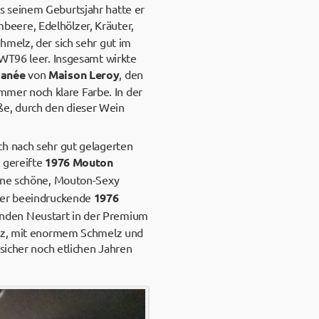
s seinem Geburtsjahr hatte er
beere, Edelhölzer, Kräuter,
hmelz, der sich sehr gut im
 WT96 leer. Insgesamt wirkte
manée
von
Maison Leroy
, den
immer noch klare Farbe. In der
e, durch den dieser Wein
ch nach sehr gut gelagerten
 gereifte
1976 Mouton
eine schöne, Mouton-Sexy
 der beeindruckende
1976
enden Neustart in der Premium
ganz, mit enormem Schmelz und
sicher noch etlichen Jahren