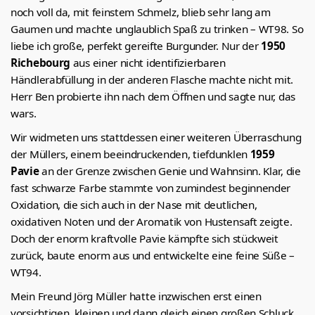
noch voll da, mit feinstem Schmelz, blieb sehr lang am
Gaumen und machte unglaublich Spaß zu trinken – WT98. So
liebe ich große, perfekt gereifte Burgunder. Nur der
1950
Richebourg
aus einer nicht identifizierbaren
Händlerabfüllung in der anderen Flasche machte nicht mit.
Herr Ben probierte ihn nach dem Öffnen und sagte nur, das
wars.
Wir widmeten uns stattdessen einer weiteren Überraschung
der Müllers, einem beeindruckenden, tiefdunklen
1959
Pavie
an der Grenze zwischen Genie und Wahnsinn. Klar, die
fast schwarze Farbe stammte von zumindest beginnender
Oxidation, die sich auch in der Nase mit deutlichen,
oxidativen Noten und der Aromatik von Hustensaft zeigte.
Doch der enorm kraftvolle Pavie kämpfte sich stückweit
zurück, baute enorm aus und entwickelte eine feine Süße –
WT94.
Mein Freund Jörg Müller hatte inzwischen erst einen
vorsichtigen, kleinen und dann gleich einen großen Schluck