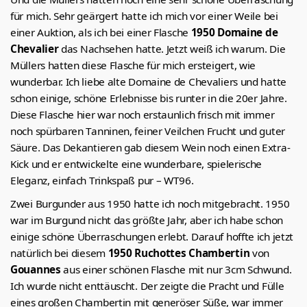
für mich. Sehr geärgert hatte ich mich vor einer Weile bei
einer Auktion, als ich bei einer Flasche
1950 Domaine de
Chevalier
das Nachsehen hatte. Jetzt weiß ich warum. Die
Müllers hatten diese Flasche für mich ersteigert, wie
wunderbar. Ich liebe alte Domaine de Chevaliers und hatte
schon einige, schöne Erlebnisse bis runter in die 20er Jahre.
Diese Flasche hier war noch erstaunlich frisch mit immer
noch spürbaren Tanninen, feiner Veilchen Frucht und guter
Säure. Das Dekantieren gab diesem Wein noch einen Extra-
Kick und er entwickelte eine wunderbare, spielerische
Eleganz, einfach Trinkspaß pur – WT96.
Zwei Burgunder aus 1950 hatte ich noch mitgebracht. 1950
war im Burgund nicht das größte Jahr, aber ich habe schon
einige schöne Überraschungen erlebt. Darauf hoffte ich jetzt
natürlich bei diesem
1950 Ruchottes Chambertin
von
Gouannes
aus einer schönen Flasche mit nur 3cm Schwund.
Ich wurde nicht enttäuscht. Der zeigte die Pracht und Fülle
eines großen Chambertin mit generöser Süße, war immer