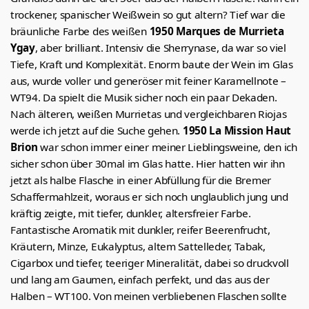
trockener, spanischer Weißwein so gut altern? Tief war die
bräunliche Farbe des weißen
1950 Marques de Murrieta
Ygay
, aber brilliant. Intensiv die Sherrynase, da war so viel
Tiefe, Kraft und Komplexität. Enorm baute der Wein im Glas
aus, wurde voller und generöser mit feiner Karamellnote –
WT94. Da spielt die Musik sicher noch ein paar Dekaden.
Nach älteren, weißen Murrietas und vergleichbaren Riojas
werde ich jetzt auf die Suche gehen.
1950 La Mission Haut
Brion
war schon immer einer meiner Lieblingsweine, den ich
sicher schon über 30mal im Glas hatte. Hier hatten wir ihn
jetzt als halbe Flasche in einer Abfüllung für die Bremer
Schaffermahlzeit, woraus er sich noch unglaublich jung und
kräftig zeigte, mit tiefer, dunkler, altersfreier Farbe.
Fantastische Aromatik mit dunkler, reifer Beerenfrucht,
Kräutern, Minze, Eukalyptus, altem Sattelleder, Tabak,
Cigarbox und tiefer, teeriger Mineralität, dabei so druckvoll
und lang am Gaumen, einfach perfekt, und das aus der
Halben – WT100. Von meinen verbliebenen Flaschen sollte