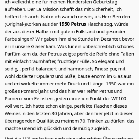
ich vielleicht eine für meinen Hundersten Geburtstag
aufheben. Der La Mission schafft das mit Sicherheit, ich
hoffentlich auch. Natürlich war ich nervös, als Herr Ben den
(Original-)Korken aus der
1950 Petrus
Flasche zog. Würde
der aus dieser Halben mit gutem Füllstand und gesunder
Farbe singen? Wir gaben ihm eine Stunde im Decanter, bevor
er in unsere Gläser kam. Was für ein unbeschreiblich schönes
Parfüm kam da, der Petrus zeigte perfekte Reife ohne Falten
mit einfach traumhafter, fruchtiger Fülle. So elegant und
seidig, , perfkt balanciert und harmonisch, Finese pur, mit
wohl dosierter Opulenz und Süße, baute enorm im Glas aus
und entwickelte immer mehr Druck und Länge. 1950 war ein
großes Pomerol Jahr, und das hier war reifer Petrus und
Pomerol vom Feinsten., jeden einzenen Punkt der WT100
voll wert. Ich hatte schon einige, perfekte Flaschen dieses
Weines in den letzten 30 Jahren, aber den hier jetzt in dieser
überragenden Qualität zu meinem 70. Trinken zu dürfen, das
machte unendlich glücklich und demütig zugleich.
Und die Müllers hatten noch eine sehr schöne Überraschung