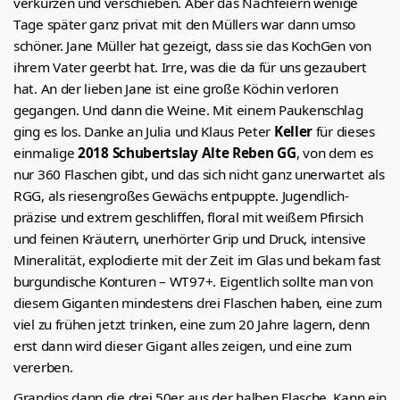
verkürzen und verschieben. Aber das Nachfeiern wenige
Tage später ganz privat mit den Müllers war dann umso
schöner. Jane Müller hat gezeigt, dass sie das KochGen von
ihrem Vater geerbt hat. Irre, was die da für uns gezaubert
hat. An der lieben Jane ist eine große Köchin verloren
gegangen. Und dann die Weine. Mit einem Paukenschlag
ging es los. Danke an Julia und Klaus Peter
Keller
für dieses
einmalige
2018 Schubertslay Alte Reben GG
, von dem es
nur 360 Flaschen gibt, und das sich nicht ganz unerwartet als
RGG, als riesengroßes Gewächs entpuppte. Jugendlich-
präzise und extrem geschliffen, floral mit weißem Pfirsich
und feinen Kräutern, unerhörter Grip und Druck, intensive
Mineralität, explodierte mit der Zeit im Glas und bekam fast
burgundische Konturen – WT97+. Eigentlich sollte man von
diesem Giganten mindestens drei Flaschen haben, eine zum
viel zu frühen jetzt trinken, eine zum 20 Jahre lagern, denn
erst dann wird dieser Gigant alles zeigen, und eine zum
vererben.
Grandios dann die drei 50er aus der halben Flasche. Kann ein