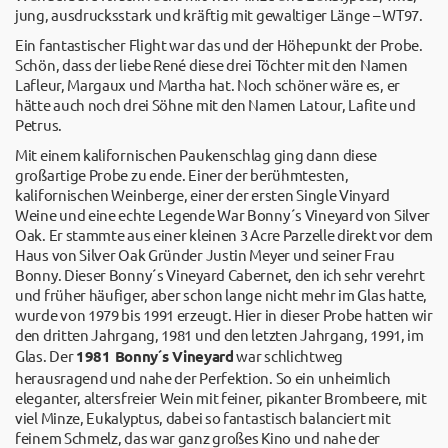
jung, ausdrucksstark und kräftig mit gewaltiger Länge – WT97.
Ein fantastischer Flight war das und der Höhepunkt der Probe.
Schön, dass der liebe René diese drei Töchter mit den Namen
Lafleur, Margaux und Martha hat. Noch schöner wäre es, er
hätte auch noch drei Söhne mit den Namen Latour, Lafite und
Petrus.
Mit einem kalifornischen Paukenschlag ging dann diese
großartige Probe zu ende. Einer der berühmtesten,
kalifornischen Weinberge, einer der ersten Single Vinyard
Weine und eine echte Legende War Bonny´s Vineyard von Silver
Oak. Er stammte aus einer kleinen 3 Acre Parzelle direkt vor dem
Haus von Silver Oak Gründer Justin Meyer und seiner Frau
Bonny. Dieser Bonny´s Vineyard Cabernet, den ich sehr verehrt
und früher häufiger, aber schon lange nicht mehr im Glas hatte,
wurde von 1979 bis 1991 erzeugt. Hier in dieser Probe hatten wir
den dritten Jahrgang, 1981 und den letzten Jahrgang, 1991, im
Glas. Der
1981 Bonny´s Vineyard
war schlichtweg
herausragend und nahe der Perfektion. So ein unheimlich
eleganter, altersfreier Wein mit feiner, pikanter Brombeere, mit
viel Minze, Eukalyptus, dabei so fantastisch balanciert mit
feinem Schmelz, das war ganz großes Kino und nahe der