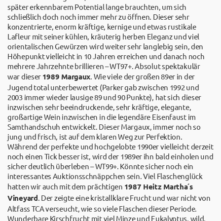
später erkennbarem Potential lange brauchten, um sich
schließlich doch noch immer mehr zu öffnen. Dieser sehr
konzentrierte, enorm kräftige, kernige und etwas rustikale
Lafleur mit seiner kühlen, kräuterig herben Eleganz und viel
orientalischen Gewürzen wird weiter sehr langlebig sein, den
Höhepunkt vielleicht in 10 Jahren erreichen und danach noch
mehrere Jahrzehnte brillieren – WT97+. Absolut spektakulär
war dieser
1989 Margaux
. Wie viele der großen 89er in der
Jugend total unterbewertet (Parker gab zwischen 1992 und
2003 immer wieder lausige 89 und 90 Punkte), hat sich dieser
inzwischen sehr beeindruckende, sehr kräftige, elegante,
großartige Wein inzwischen in die legendäre Eisenfaust im
Samthandschuh entwickelt. Dieser Margaux, immer noch so
jung und frisch, ist auf dem klaren Weg zur Perfektion.
Während der perfekte und hochgelobte 1990er vielleicht derzeit
noch einen Tick besser ist, wird der 1989er ihn bald einholen und
sicher deutlich überleben – WT99+. Könnte sicher noch ein
interessantes Auktionsschnäppchen sein. Viel Flaschenglück
hatten wir auch mit dem prächtigen
1987 Heitz Martha´s
Vineyard
. Der zeigte eine kristallklare Frucht und war nicht von
Altfass TCA verseucht, wie so viele Flaschen dieser Periode.
Wunderbare Kirschfrucht mit viel Minze und Eukalyptus, wild,