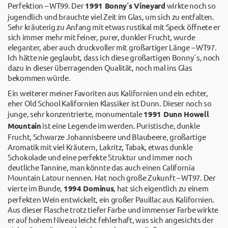
Perfektion – WT99. Der
1991 Bonny´s Vineyard
wirkte noch so
jugendlich und brauchte viel Zeit im Glas, um sich zu entfalten.
Sehr kräuterig zu Anfang mit etwas rustikal mit Speck öffnete er
sich immer mehr mit feiner, purer, dunkler Frucht, wurde
eleganter, aber auch druckvoller mit großartiger Länge – WT97.
Ich hätte nie geglaubt, dass ich diese großartigen Bonny´s, noch
dazu in dieser überragenden Qualität, noch mal ins Glas
bekommen würde.
Ein weiterer meiner Favoriten aus Kalifornien und ein echter,
eher Old School Kalifornien Klassiker ist Dunn. Dieser noch so
junge, sehr konzentrierte, monumentale
1991 Dunn Howell
Mountain
ist eine Legende im werden. Puristische, dunkle
Frucht, Schwarze Johannisbeere und Blaubeere, großartige
Aromatik mit viel Kräutern, Lakritz, Tabak, etwas dunkle
Schokolade und eine perfekte Struktur und immer noch
deutliche Tannine, man könnte das auch einen California
Mountain Latour nennen. Hat noch große Zukunft – WT97. Der
vierte im Bunde,
1994 Dominus
, hat sich eigentlich zu einem
perfekten Wein entwickelt, ein großer Pauillac aus Kalifornien.
Aus dieser Flasche trotz tiefer Farbe und immenser Farbe wirkte
er auf hohem Niveau leicht fehlerhaft, was sich angesichts der