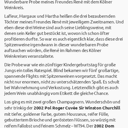
Wunderbare Probe meines Freundes René mit dem Kölner
Weinkreis.
Lafleur, Margaux und Martha heißen die drei bezaubernden
Töchter meines Freundes René mit jeweiligem Zweitnamen. Und
eben diese drei Weine sind auch seine Lieblingsweine, mit
denen sein Keller gut bestückt ist, wovon ich schon öfter
profitieren durfte. So war es auch eigentlich klar, dass diese drei
Spitzenweine irgendwann in dieser wunderbaren Probe
auftauchen würden, die René im Rahmen des Kölner
Weinkreises veranstaltete.
Die Probe war wie ein zünftiger Kindergeburtstag für große
Jungs ein tolles Ratespiel. Blind bekamen wir fünf großartige,
spannende Flights mit Spitzenweinen vorgesetzt. Das macht
nicht nur enormen, nicht zu unterschätzenden Spaß. Es schult
bei Wahrnehmung und Verkostung. Letztendlich gibt es auch
jedem Wein unabhängig vom Etikett die gleiche Chance.
Los ging es mit zwei großen Champagnern. Wunderschön und
sehr trinkig der
2002 Pol Roger Cuvée Sir Winston Churchill
mit tiefer, goldener Farbe, gutem Mousseux, reifer Fülle,
gebuttertem Brioche und gerösteten Nüssen, so würzig mit
reifem Fallobst und feinem Schmelz – WT94. Der
2002 Dom