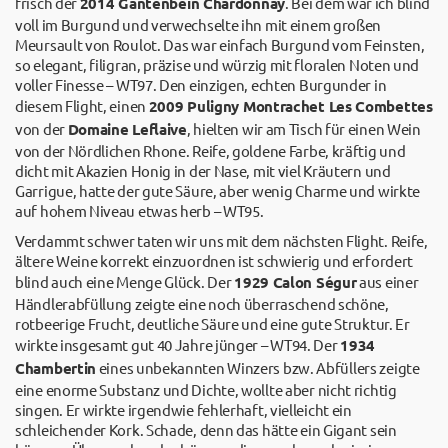
frisch der
2014 Gantenbein Chardonnay
. Bei dem war ich blind
voll im Burgund und verwechselte ihn mit einem großen
Meursault von Roulot. Das war einfach Burgund vom Feinsten,
so elegant, filigran, präzise und würzig mit floralen Noten und
voller Finesse – WT97. Den einzigen, echten Burgunder in
diesem Flight, einen
2009 Puligny Montrachet Les Combettes
von der
Domaine Leflaive
, hielten wir am Tisch für einen Wein
von der Nördlichen Rhone. Reife, goldene Farbe, kräftig und
dicht mit Akazien Honig in der Nase, mit viel Kräutern und
Garrigue, hatte der gute Säure, aber wenig Charme und wirkte
auf hohem Niveau etwas herb – WT95.
Verdammt schwer taten wir uns mit dem nächsten Flight. Reife,
ältere Weine korrekt einzuordnen ist schwierig und erfordert
blind auch eine Menge Glück. Der
1929 Calon Ségur
aus einer
Händlerabfüllung zeigte eine noch überraschend schöne,
rotbeerige Frucht, deutliche Säure und eine gute Struktur. Er
wirkte insgesamt gut 40 Jahre jünger – WT94. Der
1934
Chambertin
eines unbekannten Winzers bzw. Abfüllers zeigte
eine enorme Substanz und Dichte, wollte aber nicht richtig
singen. Er wirkte irgendwie fehlerhaft, vielleicht ein
schleichender Kork. Schade, denn das hätte ein Gigant sein