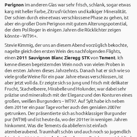
Perignon
im anderen Glas war sehr frisch, schlank, sogar etwas
karg mit heller Farbe, Zitrusfrüchten und kalkiger Mineralität.
Der schien durch eine etwas verschlossene Phase zu gehen, ist
aber ein großer Dom Perignon mit gutem Alterungspotential,
der dem Pol Roger in einigen Jahren die Rücklichter zeigen
könnte – WT91+.
Stevie Kimmig, der uns an diesem Abend vorzüglich bekochte,
nagelte gleich den ersten Wein des nachfolgenden Flights,
einen
2011 Sauvignon Blanc Zieregg STK
von
Tement
. Ich
kenne diesen begeisternden Wein noch von vielen Proben in
den ersten Jahren dieses Jahrzehnts. Danach hat er sich wie so
viele große Weine für ein paar Jahre etwas verschlossen, ist
aber jetzt voll da. Er zeigte sich so jung und frisch mit delikater
Frucht, Stachelbeere, Mirabelle und Holunder, war dabei sehr
präzise und mineralisch mit der Eleganz und den Konturen eines
großen, weißen Burgunders – WT97. Auf Sylt habe ich neben
dem 2011er ein paar Tage vorher auch den genialen 2007er
getrunken. Der präsentierte sich as hochklassiger Burgunder
pur (WT98) und ist heute da, wo der 2011er in wenigen Jahren
hinkommt. Was die Tements da abliefern ist einfach
atemberaubend. Traumhaft schön und auch noch so jugendlich