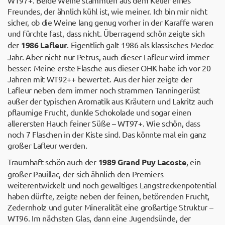
WT97+. Beide Weine stammten aus dem Keller eines
Freundes, der ähnlich kühl ist, wie meiner. Ich bin mir nicht
sicher, ob die Weine lang genug vorher in der Karaffe waren
und fürchte fast, dass nicht. Überragend schön zeigte sich
der
1986 Lafleur
. Eigentlich galt 1986 als klassisches Medoc
Jahr. Aber nicht nur Petrus, auch dieser Lafleur wird immer
besser. Meine erste Flasche aus dieser OHK habe ich vor 20
Jahren mit WT92++ bewertet. Aus der hier zeigte der
Lafleur neben dem immer noch strammen Tanningerüst
außer der typischen Aromatik aus Kräutern und Lakritz auch
pflaumige Frucht, dunkle Schokolade und sogar einen
allerersten Hauch feiner Süße – WT97+. Wie schön, dass
noch 7 Flaschen in der Kiste sind. Das könnte mal ein ganz
großer Lafleur werden.
Traumhaft schön auch der
1989 Grand Puy Lacoste
, ein
großer Pauillac, der sich ähnlich den Premiers
weiterentwickelt und noch gewaltiges Langstreckenpotential
haben dürfte, zeigte neben der feinen, betörenden Frucht,
Zedernholz und guter Mineralität eine großartige Struktur –
WT96. Im nächsten Glas, dann eine Jugendsünde, der