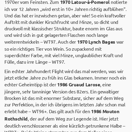
1970er vom Feinsten. Zum
1970 Latour-à-Pomerol
notierte
ich vor 12 Jahren „wird erst in 10+ Jahren richtig aufblühen“.
Und das hat er inzwischen getan, aber wie! So ein kraftvoller
Auftritt mit dunkler Kirschfrucht und Minze, so dicht und
druckvoll mit klassischer Struktur, baute enorm im Glas aus
und wird sich in gut gelagerten Flaschen noch lange
weiterentwickeln – WT97. Auch der
1970 Lynch Bages
war
so ein richtiges Tier von Wein. So zupackend mit
superdichter Farbe, mit viel Minze, unglaublicher Kraft und
Fülle, dazu irre Länge – WT97.
Ein echter Jahrhundert Flight wird das mal werden, was wir
jetzt etliche Jahre zu früh ins Glas bekamen. Immer noch ein
echter Geheimtipp ist der
1986 Gruaud Larose
, eine
jüngere, sehr tanninige Version des 82ers. Ein gewaltiger
Brocken ist das mit enormer Substanz, sicher auf dem Weg
zur Perfektion, in der ich übrigens im letzten Jahr schon mal
erlebt habe – WT96+. Das gilt auch für den
1986 Mouton
Rothschild
, der auf dem Weg zur Legende ist. Hier jetzt
deutlich verschlossener als eine kürzlich getrunkene Halbe –