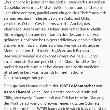
Ein Highlight ist jedes Jahr das große Feuerwerk zur Großen
Düsseldorfer Kirmes. Und wir ließen es uns auch in diesem
Jahr nicht nehmen, parallel dazu ein geniales Tischfeuerwerk
zu machen, das mindestens so viele Aahs und Oohs
verdiente. Ort des Geschehens war das Am Kai, das
ehemalige Berens am Kai. Holger Berens hat den Michelin
Stern abgegeben und den Namen des Restaurants etwas
geändert. Geblieben ist Holgers schlichtweg geniale Küche.
Das war mehr als nur sternewürdig, was wir da als großes
Menü bekamen. Und natürlich glänze auch Barbara
Beerweiler wieder, die gekonnt unsere Weine zu Flights
zusammenstellte und perfekt in die Gläser brachte. Denn
natürlich wurde auch hier bei dieser Best Bottle zunächst
blind getrunken, was natürlich für mehr schöne
Überraschungen sorgte.
Dem großen Namen machte der
1987 Le Montrachet
von
Baron Thenard
keine Ehre. Er hatte noch viel Kraft und
Fülle, aber wenig Charme. Mit der Zeit baute er im Glas aus,
der Muff verschwand und etwas feiner, nussiger Schmelz
kam. Aber mehr als WT89 kam da nicht wirklich. Wie heißt es