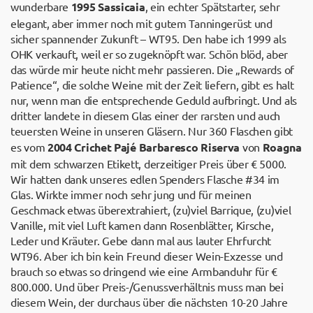
wunderbare
1995 Sassicaia
, ein echter Spätstarter, sehr
elegant, aber immer noch mit gutem Tanningerüst und
sicher spannender Zukunft – WT95. Den habe ich 1999 als
OHK verkauft, weil er so zugeknöpft war. Schön blöd, aber
das würde mir heute nicht mehr passieren. Die „Rewards of
Patience“, die solche Weine mit der Zeit liefern, gibt es halt
nur, wenn man die entsprechende Geduld aufbringt. Und als
dritter landete in diesem Glas einer der rarsten und auch
teuersten Weine in unseren Gläsern. Nur 360 Flaschen gibt
es vom
2004 Crichet Pajé Barbaresco Riserva
von
Roagna
mit dem schwarzen Etikett, derzeitiger Preis über € 5000.
Wir hatten dank unseres edlen Spenders Flasche #34 im
Glas. Wirkte immer noch sehr jung und für meinen
Geschmack etwas überextrahiert, (zu)viel Barrique, (zu)viel
Vanille, mit viel Luft kamen dann Rosenblätter, Kirsche,
Leder und Kräuter. Gebe dann mal aus lauter Ehrfurcht
WT96. Aber ich bin kein Freund dieser Wein-Exzesse und
brauch so etwas so dringend wie eine Armbanduhr für €
800.000. Und über Preis-/Genussverhältnis muss man bei
diesem Wein, der durchaus über die nächsten 10-20 Jahre