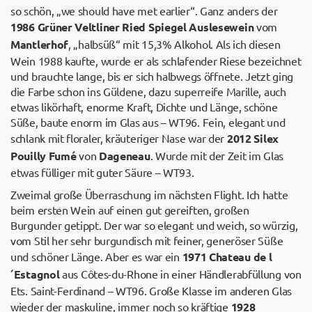
so schön, „we should have met earlier“. Ganz anders der
1986 Grüner Veltliner Ried Spiegel Auslesewein
vom
Mantlerhof
, „halbsüß“ mit 15,3% Alkohol. Als ich diesen
Wein 1988 kaufte, wurde er als schlafender Riese bezeichnet
und brauchte lange, bis er sich halbwegs öffnete. Jetzt ging
die Farbe schon ins Güldene, dazu superreife Marille, auch
etwas likörhaft, enorme Kraft, Dichte und Länge, schöne
Süße, baute enorm im Glas aus – WT96. Fein, elegant und
schlank mit floraler, kräuteriger Nase war der
2012 Silex
Pouilly Fumé
von
Dageneau
. Wurde mit der Zeit im Glas
etwas fülliger mit guter Säure – WT93.
Zweimal große Überraschung im nächsten Flight. Ich hatte
beim ersten Wein auf einen gut gereiften, großen
Burgunder getippt. Der war so elegant und weich, so würzig,
vom Stil her sehr burgundisch mit feiner, generöser Süße
und schöner Länge. Aber es war ein
1971 Chateau de l
´Estagnol
aus Côtes-du-Rhone in einer Händlerabfüllung von
Ets. Saint-Ferdinand – WT96. Große Klasse im anderen Glas
wieder der maskuline, immer noch so kräftige
1928