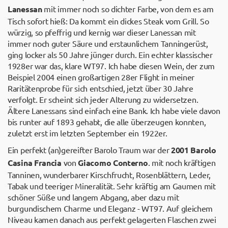
Lanessan
mit immer noch so dichter Farbe, von dem es am
Tisch sofort hieß: Da kommt ein dickes Steak vom Grill. So
würzig, so pfeffrig und kernig war dieser Lanessan mit
immer noch guter Säure und erstaunlichem Tanningerüst,
ging locker als 50 Jahre jünger durch. Ein echter klassischer
1928er war das, klare WT97. Ich habe diesen Wein, der zum
Beispiel 2004 einen großartigen 28er Flight in meiner
Raritätenprobe für sich entschied, jetzt über 30 Jahre
verfolgt. Er scheint sich jeder Alterung zu widersetzen.
Ältere Lanessans sind einfach eine Bank. Ich habe viele davon
bis runter auf 1893 gehabt, die alle überzeugen konnten,
zuletzt erst im letzten September ein 1922er.
Ein perfekt (an)gereifter Barolo Traum war der
2001 Barolo
Casina Francia
von
Giacomo Conterno
. mit noch kräftigen
Tanninen, wunderbarer Kirschfrucht, Rosenblättern, Leder,
Tabak und teeriger Mineralität. Sehr kräftig am Gaumen mit
schöner Süße und langem Abgang, aber dazu mit
burgundischem Charme und Eleganz - WT97. Auf gleichem
Niveau kamen danach aus perfekt gelagerten Flaschen zwei