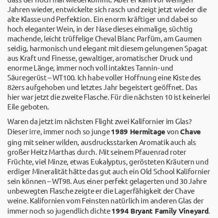
Jahren wieder, entwickelte sich rasch und zeigt jetzt wieder die
alte Klasse und Perfektion. Ein enorm kräftiger und dabei so
hoch eleganter Wein, in der Nase dieses einmalige, süchtig
machende, leicht trüffelige Cheval Blanc Parfüm, am Gaumen
seidig, harmonisch und elegant mit diesem gelungenen Spagat
aus Kraft und Finesse, gewaltiger, aromatischer Druck und
enorme Länge, immer noch voll intaktes Tannin- und
Säuregerüst – WT100. Ich habe voller Hoffnung eine Kiste des
82ers aufgehoben und letztes Jahr begeistert geöffnet. Das
hier war jetzt die zweite Flasche. Für die nächsten 10 ist keinerlei
Eile geboten.
Waren da jetzt im nächsten Flight zwei Kalifornier im Glas?
Dieser irre, immer noch so junge
1989 Hermitage
von
Chave
ging mit seiner wilden, ausdrucksstarken Aromatik auch als
großer Heitz Marthas durch. Mit seinem Pfauenrad roter
Früchte, viel Minze, etwas Eukalyptus, gerösteten Kräutern und
erdiger Mineralität hätte das gut auch ein Old School Kalifornier
sein können – WT98. Aus einer perfekt gelagerten und 30 Jahre
unbewegten Flasche zeigte er die Lagerfähigkeit der Chave
weine. Kalifornien vom Feinsten natürlich im anderen Glas der
immer noch so jugendlich dichte
1994 Bryant Family Vineyard
.