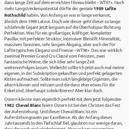
dann lange Zeit auf dem erreichten Niveau bleibt – WT97+. Noch
mehr Langstreckenpotential dürfte der geniale
1989 Lafite
Rothschild
haben. Von Anfang an war er lange verkannt,
ähnlich dem 1989 Latour. Doch wie dieser geht dieser so lange
schlafende Gigant jetzt langsam auf die Überholspur Richtung
Perfektion. Was für ein großartiger, kräftiger, kompletter
Pauillac mit perfekter Struktur, intensiver Bleistift Mineralität,
massiven Tanninen, sehr langem Abgang, aber auch der für
Lafite typischen Eleganz und Finesse – WT98+. Das war wirklich
zweimal Premier Grand Cru Classé vom Feinsten, zwei
fantastische Weine, die sich über sehr lange Zeit
weiterverfolgen lassen. Vielleicht sollte ich jetzt auch mal meine
eigenen, in der Subskription gekauften und perfekt gelagerten
Kisten aufmachen. Sollte man solch langlebige Giganten, die
altern können und müssen und die dann eher etwas für die
Enkel sind, überhaupt subskribieren? Aber klar doch.
Ostern könnte man eigentlich perfekt mit dem jetzt folgenden
1982 Cheval Blanc
feiern Ostern ist bei den Christen das Fest
der Auferstehung. Und dieser Cheval Blanc ist ein
Auferstehungswein par Excellence. Als der Anfang dieses
Jahrtausends in den Tiefschlaf fiel, glaubten nur wenige daran,
dass der noch mal wiederkommt. Aber er kam vor wenigen