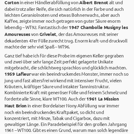
Corton
in einer Händlerabfüllung von
Albert Brenot
alt und
dabei trotz aller Reife, die sich natürlich in der Farbe und auch
leichten Geraniolnoten und etwas Bohnerwachs, aber auch
Kaffee, zeigte immer noch getragen von guter Säure enorm
lebendig – WT92. Fantastisch der
1947 Chambolle Musigny les
Amoureuses
von
Grivelet
, der das Amoureuses mit seiner
dekadenten 47er Fülle zurecht trug. Enorm kraft- und druckvoll
machte der sehr viel Spaß – WT96.
Ganz tief habe ich für diese Probe im eigenen Keller gegraben
und zwei über sehr lange Zeit perfekt gelagerte Unikate
mitgebracht, die schlichtweg sprachlos und glücklich machten.
1959 Lafleur
war ein beeindruckendes Monster, immer noch so
jung und fast altersfrei wirkend mit intensiver Frucht, vielen
Kräutern, kräftiger Säure und intakter Tanninstruktur.
Kombinierte Kraft mit generöser Fülle und feinem Schmelz und
forderte alle Sinne, klare WT100. Auch der
1961 La Mission
Haut Brion
in einer Bordelaiser Nony Abfüllung war immer
noch ein beeindruckendes Kraftpaket, so dicht und
konzentriert, mit Minze, Tabak und Cigarbox, dazu mit
gewaltiger Länge. Ein Paradebeispiel für den großen Jahrgang
1961 – WT100. Gibt es einen Grund, warum man solch legendäre