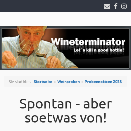
Togg
navig
Sie sind hier:
Startseite
Weinproben
Probennotizen 2023
Spontan - aber
soetwas von!