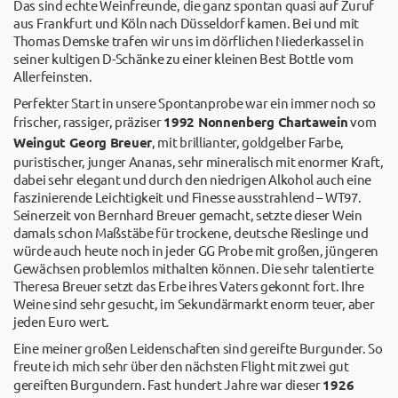
Das sind echte Weinfreunde, die ganz spontan quasi auf Zuruf
aus Frankfurt und Köln nach Düsseldorf kamen. Bei und mit
Thomas Demske trafen wir uns im dörflichen Niederkassel in
seiner kultigen D-Schänke zu einer kleinen Best Bottle vom
Allerfeinsten.
Perfekter Start in unsere Spontanprobe war ein immer noch so
frischer, rassiger, präziser
1992 Nonnenberg Chartawein
vom
Weingut Georg Breuer
, mit brillianter, goldgelber Farbe,
puristischer, junger Ananas, sehr mineralisch mit enormer Kraft,
dabei sehr elegant und durch den niedrigen Alkohol auch eine
faszinierende Leichtigkeit und Finesse ausstrahlend – WT97.
Seinerzeit von Bernhard Breuer gemacht, setzte dieser Wein
damals schon Maßstäbe für trockene, deutsche Rieslinge und
würde auch heute noch in jeder GG Probe mit großen, jüngeren
Gewächsen problemlos mithalten können. Die sehr talentierte
Theresa Breuer setzt das Erbe ihres Vaters gekonnt fort. Ihre
Weine sind sehr gesucht, im Sekundärmarkt enorm teuer, aber
jeden Euro wert.
Eine meiner großen Leidenschaften sind gereifte Burgunder. So
freute ich mich sehr über den nächsten Flight mit zwei gut
gereiften Burgundern. Fast hundert Jahre war dieser
1926