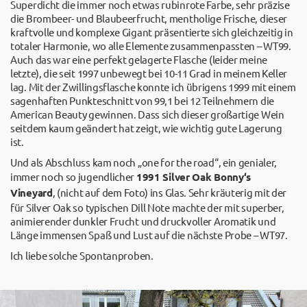
Superdicht die immer noch etwas rubinrote Farbe, sehr präzise
die Brombeer- und Blaubeerfrucht, mentholige Frische, dieser
kraftvolle und komplexe Gigant präsentierte sich gleichzeitig in
totaler Harmonie, wo alle Elemente zusammenpassten – WT99.
Auch das war eine perfekt gelagerte Flasche (leider meine
letzte), die seit 1997 unbewegt bei 10-11 Grad in meinem Keller
lag. Mit der Zwillingsflasche konnte ich übrigens 1999 mit einem
sagenhaften Punkteschnitt von 99,1 bei 12 Teilnehmern die
American Beauty gewinnen. Dass sich dieser großartige Wein
seitdem kaum geändert hat zeigt, wie wichtig gute Lagerung
ist.
Und als Abschluss kam noch „one for the road“, ein genialer,
immer noch so jugendlicher
1991 Silver Oak Bonny‘s
Vineyard
, (nicht auf dem Foto) ins Glas. Sehr kräuterig mit der
für Silver Oak so typischen Dill Note machte der mit superber,
animierender dunkler Frucht und druckvoller Aromatik und
Länge immensen Spaß und Lust auf die nächste Probe – WT97.
Ich liebe solche Spontanproben.