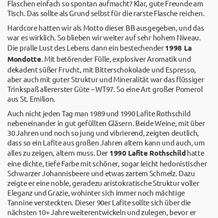
Flaschen einfach so spontan aufmacht? Klar, gute Freunde am
Tisch. Das sollte als Grund selbst für die rarste Flasche reichen.
Hardcore hatten wir als Motto dieser BB ausgegeben, und das
war es wirklich. So blieben wir weiter auf sehr hohem Niveau.
Die pralle Lust des Lebens dann ein bestechender
1998 La
Mondotte
. Mit betörender Fülle, explosiver Aromatik und
dekadent süßer Frucht, mit Bitterschokolade und Espresso,
aber auch mit guter Struktur und Mineralität war das flüssiger
Trinkspaß allererster Güte – WT97. So eine Art großer Pomerol
aus St. Emilion.
Auch nicht jeden Tag man 1989 und 1990 Lafite Rothschild
nebeneinander in gut gefüllten Gläsern. Beide Weine, mit über
30 Jahren und noch so jung und vibrierend, zeigten deutlich,
dass so ein Lafite aus großen Jahren altern kann und auch, um
alles zu zeigen, altern muss. Der
1990 Lafite Rothschild
hatte
eine dichte, tiefe Farbe mit schöner, sogar leicht hedonistischer
Schwarzer Johannisbeere und etwas zartem Schmelz. Dazu
zeigte er eine noble, geradezu aristokratische Struktur voller
Eleganz und Grazie, wohinter sich immer noch mächtige
Tannine versteckten. Dieser 90er Lafite sollte sich über die
nächsten 10+ Jahre weiterentwickeln und zulegen, bevor er