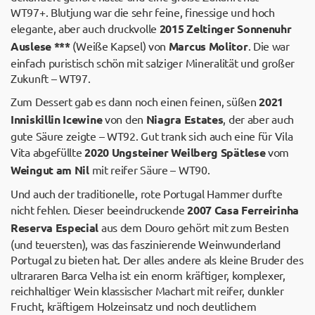
WT97+. Blutjung war die sehr feine, finessige und hoch
elegante, aber auch druckvolle
2015 Zeltinger Sonnenuhr
Auslese ***
(Weiße Kapsel) von
Marcus Molitor
. Die war
einfach puristisch schön mit salziger Mineralität und großer
Zukunft – WT97.
Zum Dessert gab es dann noch einen feinen, süßen
2021
Inniskillin Icewine
von den
Niagra Estates
, der aber auch
gute Säure zeigte – WT92. Gut trank sich auch eine für Vila
Vita abgefüllte
2020 Ungsteiner Weilberg Spätlese
vom
Weingut am Nil
mit reifer Säure – WT90.
Und auch der traditionelle, rote Portugal Hammer durfte
nicht fehlen. Dieser beeindruckende
2007 Casa Ferreirinha
Reserva Especial
aus dem Douro gehört mit zum Besten
(und teuersten), was das faszinierende Weinwunderland
Portugal zu bieten hat. Der alles andere als kleine Bruder des
ultrararen Barca Velha ist ein enorm kräftiger, komplexer,
reichhaltiger Wein klassischer Machart mit reifer, dunkler
Frucht, kräftigem Holzeinsatz und noch deutlichem