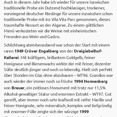
Auch in diesem Jahr habe ich wieder für unsere inzwischen
traditionelle Probe ein Dutzend hochklassiger, trockener,
vorwiegend deutscher Rieslinge für unsere inzwischen schon
traditionelle Probe mit ins Vila Vita Parc genommen, dieses
traumhafte Ressort an der Algarve. Zu einem göttlichen
Menü verkosteten wir die Weine mit einheimischen
Freunden aus Wein und Gastro.
Schlichtweg atemberaubend war schon der Start mit einem
raren
1949 Cröver Engelberg
von der
Dreigiebelhof-
Kellerei
. Mit kräftigem, brillantem Goldgelb, feiner
Honignase und Bienenwachs wirkte der mit feiner, dezenter
Süße deutlich jünger und noch so lebendig. Hielt sich perfekt
über Stunden im Glas ohne abzubauen – WT96. Grandios war
auch wieder der immer noch so frische
1994 Nonnenberg
von
Breuer
, ein zeitloses Monument mit trotz nur 11,5%
Alkohol gewaltiger Statur und enormen Extrakt – WT97. Gut
gereift, aber immer noch sehr kraftvoll mit reifer Marille und
feiner Honignote, sehr mineralisch, komplex und tiefgründig
mit enormer Fülle zeigte sich der würzige
1999