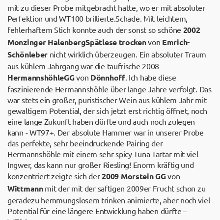
mit zu dieser Probe mitgebracht hatte, wo er mit absoluter
Perfektion und WT100 brillierte.Schade. Mit leichtem,
fehlerhaftem Stich konnte auch der sonst so schöne
2002
Monzinger Halenberg
Spätlese trocken
von
Emrich-
Schönleber
nicht wirklich überzeugen. Ein absoluter Traum
aus kühlem Jahrgang war die taufrische 2008
Hermannshöhle
GG
von
Dönnhoff
. Ich habe diese
faszinierende Hermannshöhle über lange Jahre verfolgt. Das
war stets ein großer, puristischer Wein aus kühlem Jahr mit
gewaltigem Potential, der sich jetzt erst richtig öffnet, noch
eine lange Zukunft haben dürfte und auch noch zulegen
kann - WT97+. Der absolute Hammer war in unserer Probe
das perfekte, sehr beeindruckende Pairing der
Hermannshöhle mit einem sehr spicy Tuna Tartar mit viel
Ingwer, das kann nur großer Riesling! Enorm kräftig und
konzentriert zeigte sich der
2009 Morstein GG
von
Wittmann
mit der mit der saftigen 2009er Frucht schon zu
geradezu hemmungslosem trinken animierte, aber noch viel
Potential für eine längere Entwicklung haben dürfte –