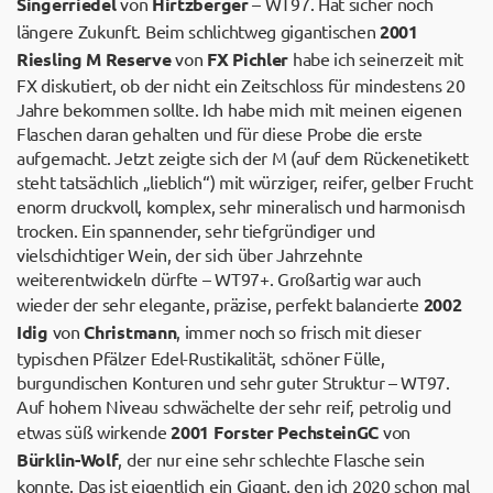
Singerriedel
von
Hirtzberger
– WT97. Hat sicher noch
längere Zukunft. Beim schlichtweg gigantischen
2001
Riesling M Reserve
von
FX Pichler
habe ich seinerzeit mit
FX diskutiert, ob der nicht ein Zeitschloss für mindestens 20
Jahre bekommen sollte. Ich habe mich mit meinen eigenen
Flaschen daran gehalten und für diese Probe die erste
aufgemacht. Jetzt zeigte sich der M (auf dem Rückenetikett
steht tatsächlich „lieblich“) mit würziger, reifer, gelber Frucht
enorm druckvoll, komplex, sehr mineralisch und harmonisch
trocken. Ein spannender, sehr tiefgründiger und
vielschichtiger Wein, der sich über Jahrzehnte
weiterentwickeln dürfte – WT97+. Großartig war auch
wieder der sehr elegante, präzise, perfekt balancierte
2002
Idig
von
Christmann
, immer noch so frisch mit dieser
typischen Pfälzer Edel-Rustikalität, schöner Fülle,
burgundischen Konturen und sehr guter Struktur – WT97.
Auf hohem Niveau schwächelte der sehr reif, petrolig und
etwas süß wirkende
2001 Forster Pechstein
GC
von
Bürklin-Wolf
, der nur eine sehr schlechte Flasche sein
konnte. Das ist eigentlich ein Gigant, den ich 2020 schon mal