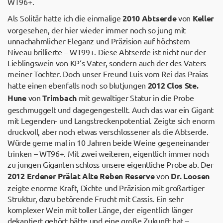
WT96+.
Als Solitär hatte ich die einmalige
2010 Abtserde
von
Keller
vorgesehen, der hier wieder immer noch so jung mit
unnachahmlicher Eleganz und Präzision auf höchstem
Niveau brillierte – WT99+. Diese Abtserde ist nicht nur der
Lieblingswein von KP‘s Vater, sondern auch der des Vaters
meiner Tochter. Doch unser Freund Luis vom Rei das Praias
hatte einen ebenfalls noch so blutjungen
2012 Clos Ste.
Hune
von
Trimbach
mit gewaltiger Statur in die Probe
geschmuggelt und dagegengestellt. Auch das war ein Gigant
mit Legenden- und Langstreckenpotential. Zeigte sich enorm
druckvoll, aber noch etwas verschlossener als die Abtserde.
Würde gerne mal in 10 Jahren beide Weine gegeneinander
trinken – WT96+. Mit zwei weiteren, eigentlich immer noch
zu jungen Giganten schloss unsere eigentliche Probe ab. Der
2012 Erdener Prälat Alte Reben Reserve
von
Dr. Loosen
zeigte enorme Kraft, Dichte und Präzision mit großartiger
Struktur, dazu betörende Frucht mit Cassis. Ein sehr
komplexer Wein mit toller Länge, der eigentlich länger
dekantiert gehört hätte und eine große Zukunft hat –