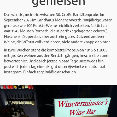
genießen
Das war sie, meine inzwischen 30. Große Raritätenprobe im
September 2025 im Landhaus Mönchenwerth. 100jährige waren
genauso wie 100 Punkte Weine reichlich vertreten. Natürlich
war 1945 Mouton Rothschild aus perfekt gelagerter, echter(!)
Flasche ein Superstar, aber auch ein gutes Dutzend anderer
Weine, die WT100 voll verdienten, viele andere knapp dahinter.
In zwei Wochen steht die komplette Probe, von 1815 bis 2005
mit großen weinen aus den 5er Jahrgängen, beschrieben und
bewertet hier. Und da ich jetzt ein paar Tage unterwegs bin,
poste ich jeden Tag einen Flight unter @wineterminator auf
Instagram. Einfach regelmäßig anschauen.