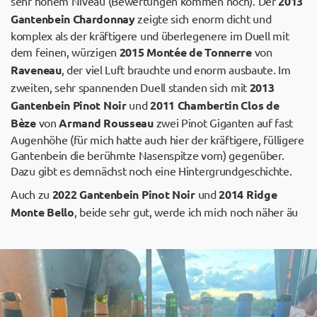
sehr hohem Niveau (Bewertungen kommen noch). Der
2013
Gantenbein Chardonnay
zeigte sich enorm dicht und
komplex als der kräftigere und überlegenere im Duell mit
dem feinen, würzigen
2015 Montée de Tonnerre
von
Raveneau
, der viel Luft brauchte und enorm ausbaute. Im
zweiten, sehr spannenden Duell standen sich mit
2013
Gantenbein Pinot Noir
und
2011 Chambertin Clos de
Bèze
von
Armand Rousseau
zwei Pinot Giganten auf fast
Augenhöhe (für mich hatte auch hier der kräftigere, fülligere
Gantenbein die berühmte Nasenspitze vorn) gegenüber.
Dazu gibt es demnächst noch eine Hintergrundgeschichte.
Auch zu
2022 Gantenbein Pinot Noir
und
2014 Ridge
Monte Bello
, beide sehr gut, werde ich mich noch näher äu