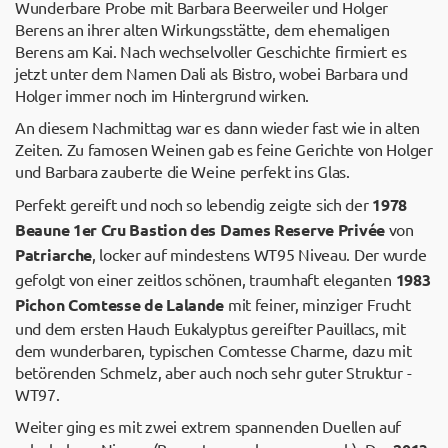
Wunderbare Probe mit Barbara Beerweiler und Holger
Berens an ihrer alten Wirkungsstätte, dem ehemaligen
Berens am Kai. Nach wechselvoller Geschichte firmiert es
jetzt unter dem Namen Dali als Bistro, wobei Barbara und
Holger immer noch im Hintergrund wirken.
An diesem Nachmittag war es dann wieder fast wie in alten
Zeiten. Zu famosen Weinen gab es feine Gerichte von Holger
und Barbara zauberte die Weine perfekt ins Glas.
Perfekt gereift und noch so lebendig zeigte sich der
1978
Beaune 1er Cru Bastion des Dames Reserve Privée
von
Patriarche
, locker auf mindestens WT95 Niveau. Der wurde
gefolgt von einer zeitlos schönen, traumhaft eleganten
1983
Pichon Comtesse de Lalande
mit feiner, minziger Frucht
und dem ersten Hauch Eukalyptus gereifter Pauillacs, mit
dem wunderbaren, typischen Comtesse Charme, dazu mit
betörenden Schmelz, aber auch noch sehr guter Struktur -
WT97.
Weiter ging es mit zwei extrem spannenden Duellen auf