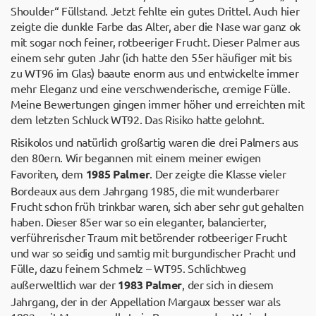
Shoulder“ Füllstand. Jetzt fehlte ein gutes Drittel. Auch hier
zeigte die dunkle Farbe das Alter, aber die Nase war ganz ok
mit sogar noch feiner, rotbeeriger Frucht. Dieser Palmer aus
einem sehr guten Jahr (ich hatte den 55er häufiger mit bis
zu WT96 im Glas) baaute enorm aus und entwickelte immer
mehr Eleganz und eine verschwenderische, cremige Fülle.
Meine Bewertungen gingen immer höher und erreichten mit
dem letzten Schluck WT92. Das Risiko hatte gelohnt.
Risikolos und natürlich großartig waren die drei Palmers aus
den 80ern. Wir begannen mit einem meiner ewigen
Favoriten, dem
1985 Palmer
. Der zeigte die Klasse vieler
Bordeaux aus dem Jahrgang 1985, die mit wunderbarer
Frucht schon früh trinkbar waren, sich aber sehr gut gehalten
haben. Dieser 85er war so ein eleganter, balancierter,
verführerischer Traum mit betörender rotbeeriger Frucht
und war so seidig und samtig mit burgundischer Pracht und
Fülle, dazu feinem Schmelz – WT95. Schlichtweg
außerweltlich war der
1983 Palmer
, der sich in diesem
Jahrgang, der in der Appellation Margaux besser war als