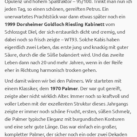
Opulenz und hohem Spaßfaktor – 95/100. Trinkt man nun ich
jeden Tag, so einen schönen, gereiften Petrus. Ein
unerwartetes Prachtstück war dann etwas später noch ein
1999 Dorsheimer Goldloch Riesling Kabinett
vom
Schlossgut Diel, der sich erstaunlich dicht und cremig, und
dabei noch so frisch zeigte – WT93. Solche Kabis haben
eigentlich zwei Leben, das erste jung und knackig mit guter
Säure, durch die die Süße balanciert wird. Und das zweite
Leben dann nach 20 und mehr Jahren, wenn in der Reife
eher in Richtung harmonisch trocken gehen.
Und damit wären wir bei den Palmers. Wir starteten mit
einem Klassiker, dem
1970 Palmer
. Der war gut gereift,
zeigte aber nicht wirklich Alter. Immer noch so kraftvoll und
voller Leben mit der exzellenten Struktur dieses Jahrgangs
zeigte er immer noch schöne Frucht, ersten, süßen Schmelz,
die Palmer typische Eleganz mit burgundischen Konturen
und eine sehr gute Länge. Das war einfach ein großer,
kompletter Palmer, der sicher noch ein oder zwei Dekaden