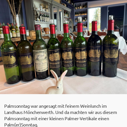
Palmsonntag war angesagt mit feinem Weinlunch im
Landhaus Mönchenwerth. Und da machten wir aus diesem
Palmsonntag mit einer kleinen Palmer-Vertikale einen
Palm(er)Sonntag.