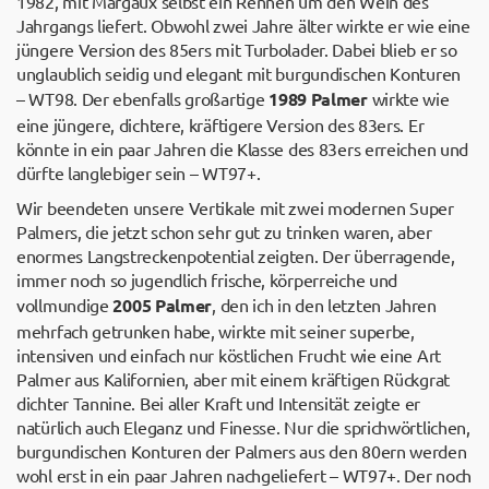
1982, mit Margaux selbst ein Rennen um den Wein des
Jahrgangs liefert. Obwohl zwei Jahre älter wirkte er wie eine
jüngere Version des 85ers mit Turbolader. Dabei blieb er so
unglaublich seidig und elegant mit burgundischen Konturen
– WT98. Der ebenfalls großartige
1989 Palmer
wirkte wie
eine jüngere, dichtere, kräftigere Version des 83ers. Er
könnte in ein paar Jahren die Klasse des 83ers erreichen und
dürfte langlebiger sein – WT97+.
Wir beendeten unsere Vertikale mit zwei modernen Super
Palmers, die jetzt schon sehr gut zu trinken waren, aber
enormes Langstreckenpotential zeigten. Der überragende,
immer noch so jugendlich frische, körperreiche und
vollmundige
2005 Palmer
, den ich in den letzten Jahren
mehrfach getrunken habe, wirkte mit seiner superbe,
intensiven und einfach nur köstlichen Frucht wie eine Art
Palmer aus Kalifornien, aber mit einem kräftigen Rückgrat
dichter Tannine. Bei aller Kraft und Intensität zeigte er
natürlich auch Eleganz und Finesse. Nur die sprichwörtlichen,
burgundischen Konturen der Palmers aus den 80ern werden
wohl erst in ein paar Jahren nachgeliefert – WT97+. Der noch