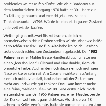
problemlos weiter reifen dürfte. Wie viele Bordeaux aus
dem tanninreichen Jahrgang 1970 hatte er 30+ Jahre zur
Entfaltung gebraucht und erreicht jetzt erst seinen
Trinkhöhepunkt – WT96. Würde ich derzeit in gutem Zustand
jederzeit wieder kaufen.
Weiter ging es mit zwei Risikoflaschen, die ich so
normalerweise nicht in Proben stellen würde. Aber wie heißt
es so schön? No risk – no fun. Also habe ich beide Flaschen
trotz optisch schlechten Zustandes mitgebracht. Der
1952
Palmer
in einer Mähler Besse Händlerabfüllung hatte nur
einen „low shoulder“ Füllstand und eine dunkle, ziemlich
bräunliche Farbe. Auch in der noch dazu ziemlich muffigen
Nase wirkte er sehr reif. Am Gaumen wirkte er zu Anfang
ziemlich oxidativ und alt, baute aber mit der Zeit immer
mehr aus und wurde gut trinkbar. Dazu kam immer mehr
eine feine, malzige Süße – WT89. Sehr erstaunlich. Noch
erstaunlicher war der 1955 Palmer aus einer Flasche, bei der
der Korken wohl nicht ganz dicht war. Als ich sie vor 18
Jahren im Keller verräumte, hatte sie noch einen guten „top