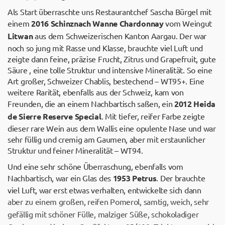
Als Start überraschte uns Restaurantchef Sascha Bürgel mit
einem
2016 Schinznach Wanne Chardonnay
vom Weingut
Litwan
aus dem Schweizerischen Kanton Aargau. Der war
noch so jung mit Rasse und Klasse, brauchte viel Luft und
zeigte dann feine, präzise Frucht, Zitrus und Grapefruit, gute
Säure , eine tolle Struktur und intensive Mineralität. So eine
Art großer, Schweizer Chablis, bestechend – WT95+. Eine
weitere Rarität, ebenfalls aus der Schweiz, kam von
Freunden, die an einem Nachbartisch saßen, ein
2012 Heida
de Sierre Reserve Special
. Mit tiefer, reifer Farbe zeigte
dieser rare Wein aus dem Wallis eine opulente Nase und war
sehr füllig und cremig am Gaumen, aber mit erstaunlicher
Struktur und feiner Mineralität – WT94.
Und eine sehr schöne Überraschung, ebenfalls vom
Nachbartisch, war ein Glas des
1953 Petrus
. Der brauchte
viel Luft, war erst etwas verhalten, entwickelte sich dann
aber zu einem großen, reifen Pomerol, samtig, weich, sehr
gefällig mit schöner Fülle, malziger Süße, schokoladiger