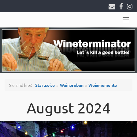
Togg
navig
Sie sind hier:
Startseite
Weinproben
Weinmomente
August 2024