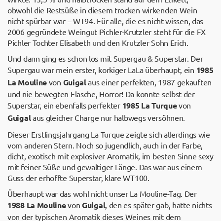
obwohl die Restsüße in diesem trocken wirkenden Wein
nicht spürbar war – WT94. Für alle, die es nicht wissen, das
2006 gegründete Weingut Pichler-Krutzler steht für die FX
Pichler Tochter Elisabeth und den Krutzler Sohn Erich.
Und dann ging es schon los mit Supergau & Superstar. Der
Supergau war mein erster, korkiger LaLa überhaupt, ein
1985
La Mouline
von
Guigal
aus einer perfekten, 1987 gekauften
und nie bewegten Flasche, Horror! Da konnte selbst der
Superstar, ein ebenfalls perfekter
1985 La Turque
von
Guigal
aus gleicher Charge nur halbwegs versöhnen.
Dieser Erstlingsjahrgang La Turque zeigte sich allerdings wie
vom anderen Stern. Noch so jugendlich, auch in der Farbe,
dicht, exotisch mit explosiver Aromatik, im besten Sinne sexy
mit feiner Süße und gewaltiger Länge. Das war aus einem
Guss der erhoffte Superstar, klare WT100.
Überhaupt war das wohl nicht unser La Mouline-Tag. Der
1988 La Mouline
von
Guigal
, den es später gab, hatte nichts
von der typischen Aromatik dieses Weines mit dem