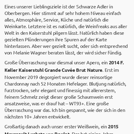
Eines unserer Lieblingsziele ist der Schwarze Adler in
Oberbergen. Hier stimmt auf sehr hohem Niveau einfach
alles, Atmosphäre, Service, Küche und natürlich die
Weinkarte. Letztere ist es natürlich, die Weinfreaks aus aller
Welt in den Kaiserstuhl pilgern lässt. Natürlich haben diese
gezielten Plünderungen ihre Spuren auf der Karte
hinterlassen. Aber wer gezielt sucht, oder sich entsprechend
von Melanie Wagner beraten lässt, der wird sicher fündig.
Große Überraschung war diesmal unser Apero, ein
2014 F.
Keller Kaiserstuhl Grande Cuvée Brut Nature
. Erst im
November 2019 degorgiert wurde dieser reinsortige
Chardonnay nach 52 Monaten Hefelager. Blutjung natürlich,
furztrocken, sehr elegant und finessig mit allererstem,
feinem Schmelz zeigt dieser große Schaumwein erst
ansatzweise, was er drauf hat – WT93+. Eine große
Überraschung war das. Ich bin gespannt, wie der sich in den
nächsten 10+ Jahren entwickelt.
Großartig danach auch unser erster Weißwein, ein
2015
Meursault Luchets
von
Roulot
. Der hat einige Jahre