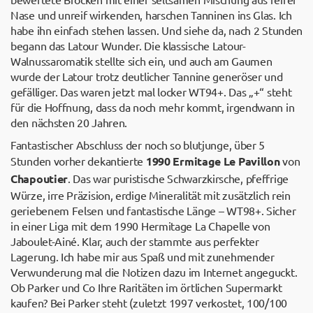
Nase und unreif wirkenden, harschen Tanninen ins Glas. Ich
habe ihn einfach stehen lassen. Und siehe da, nach 2 Stunden
begann das Latour Wunder. Die klassische Latour-
Walnussaromatik stellte sich ein, und auch am Gaumen
wurde der Latour trotz deutlicher Tannine generöser und
gefälliger. Das waren jetzt mal locker WT94+. Das „+“ steht
für die Hoffnung, dass da noch mehr kommt, irgendwann in
den nächsten 20 Jahren.
Fantastischer Abschluss der noch so blutjunge, über 5
Stunden vorher dekantierte
1990 Ermitage Le Pavillon
von
Chapoutier
. Das war puristische Schwarzkirsche, pfeffrige
Würze, irre Präzision, erdige Mineralität mit zusätzlich rein
geriebenem Felsen und fantastische Länge – WT98+. Sicher
in einer Liga mit dem 1990 Hermitage La Chapelle von
Jaboulet-Ainé. Klar, auch der stammte aus perfekter
Lagerung. Ich habe mir aus Spaß und mit zunehmender
Verwunderung mal die Notizen dazu im Internet angeguckt.
Ob Parker und Co Ihre Raritäten im örtlichen Supermarkt
kaufen? Bei Parker steht (zuletzt 1997 verkostet, 100/100