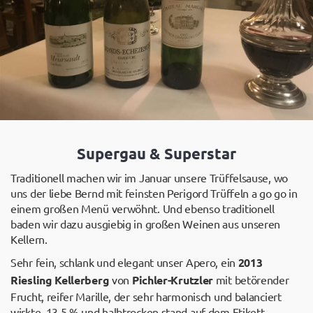
Supergau & Superstar
Traditionell machen wir im Januar unsere Trüffelsause, wo
uns der liebe Bernd mit feinsten Perigord Trüffeln a go go in
einem großen Menü verwöhnt. Und ebenso traditionell
baden wir dazu ausgiebig in großen Weinen aus unseren
Kellern.
Sehr fein, schlank und elegant unser Apero, ein
2013
Riesling Kellerberg
von
Pichler-Krutzler
mit betörender
Frucht, reifer Marille, der sehr harmonisch und balanciert
wirkte. 13,5 % und halbtrocken stand auf dem Etikett,