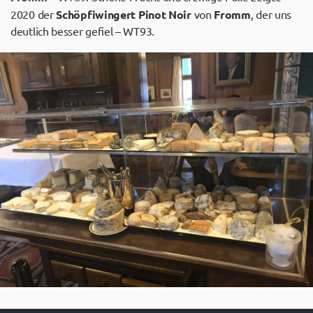
2020 der
Schöpfiwingert Pinot Noir
von
Fromm
, der uns
deutlich besser gefiel – WT93.