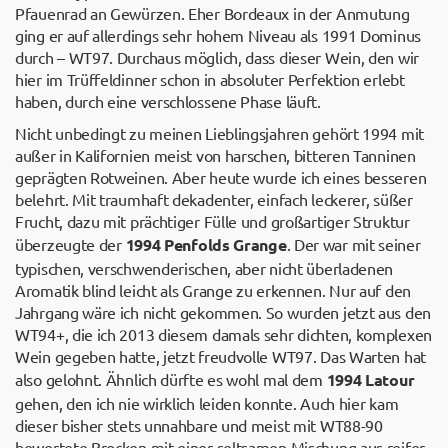
Pfauenrad an Gewürzen. Eher Bordeaux in der Anmutung
ging er auf allerdings sehr hohem Niveau als 1991 Dominus
durch – WT97. Durchaus möglich, dass dieser Wein, den wir
hier im Trüffeldinner schon in absoluter Perfektion erlebt
haben, durch eine verschlossene Phase läuft.
Nicht unbedingt zu meinen Lieblingsjahren gehört 1994 mit
außer in Kalifornien meist von harschen, bitteren Tanninen
geprägten Rotweinen. Aber heute wurde ich eines besseren
belehrt. Mit traumhaft dekadenter, einfach leckerer, süßer
Frucht, dazu mit prächtiger Fülle und großartiger Struktur
überzeugte der
1994 Penfolds Grange
. Der war mit seiner
typischen, verschwenderischen, aber nicht überladenen
Aromatik blind leicht als Grange zu erkennen. Nur auf den
Jahrgang wäre ich nicht gekommen. So wurden jetzt aus den
WT94+, die ich 2013 diesem damals sehr dichten, komplexen
Wein gegeben hatte, jetzt freudvolle WT97. Das Warten hat
also gelohnt. Ähnlich dürfte es wohl mal dem
1994 Latour
gehen, den ich nie wirklich leiden konnte. Auch hier kam
dieser bisher stets unnahbare und meist mit WT88-90
bewertete Brocken mit einer seltsamen Mischung aus reifer