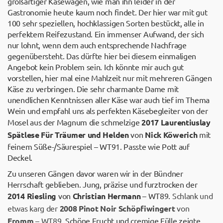
großartiger Käsewagen, wie man ihn leider in der
Gastronomie heute kaum noch findet. Der hier war mit gut
100 sehr speziellen, hochklassigen Sorten bestückt, alle in
perfektem Reifezustand. Ein immenser Aufwand, der sich
nur lohnt, wenn dem auch entsprechende Nachfrage
gegenübersteht. Das dürfte hier bei diesem einmaligen
Angebot kein Problem sein. Ich könnte mir auch gut
vorstellen, hier mal eine Mahlzeit nur mit mehreren Gängen
Käse zu verbringen. Die sehr charmante Dame mit
unendlichen Kenntnissen aller Käse war auch tief im Thema
Wein und empfahl uns als perfekten Käsebegleiter von der
Mosel aus der Magnum die schmelzige
2017
Laurentiuslay
Spätlese Für Träumer und Helden
von
Nick Köwerich
mit
feinem Süße-/Säurespiel – WT91. Passte wie Pott auf
Deckel.
Zu unseren Gängen davor waren wir in der Bündner
Herrschaft geblieben. Jung, präzise und furztrocken der
2014
Riesling
von
Christian
Hermann
– WT89.
Schlank und
etwas karg der
2008
Pinot Noir Schöpfiwingert
von
Fromm
– WT89.
Schöne Frucht und cremige Fülle zeigte