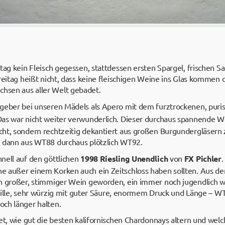
itag kein Fleisch gegessen, stattdessen ersten Spargel, frischen 
reitag heißt nicht, dass keine fleischigen Weine ins Glas kommen 
sen aus aller Welt gebadet.
geber bei unseren Mädels als Apero mit dem furztrockenen, puris
Das war nicht weiter verwunderlich. Dieser durchaus spannende We
ht, sondern rechtzeitig dekantiert aus großen Burgundergläsern
n dann aus WT88 durchaus plötzlich WT92.
nell auf den göttlichen
1998 Riesling Unendlich
von
FX Pichler
.
 außer einem Korken auch ein Zeitschloss haben sollten. Aus de
in großer, stimmiger Wein geworden, ein immer noch jugendlich
Marille, sehr würzig mit guter Säure, enormem Druck und Länge – WT
ch länger halten.
et, wie gut die besten kalifornischen Chardonnays altern und welc