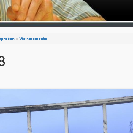
nproben
Weinmomente
8