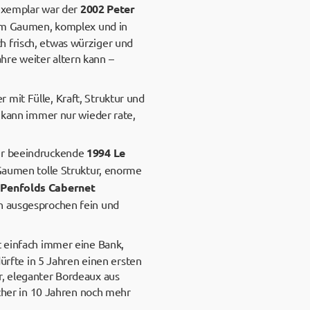
texemplar war der
2002 Peter
g am Gaumen, komplex und in
h frisch, etwas würziger und
ahre weiter altern kann –
er mit Fülle, Kraft, Struktur und
h kann immer nur wieder rate,
ser beeindruckende
1994 Le
 Gaumen tolle Struktur, enorme
 Penfolds Cabernet
rn ausgesprochen fein und
st einfach immer eine Bank,
dürfte in 5 Jahren einen ersten
r, eleganter Bordeaux aus
icher in 10 Jahren noch mehr