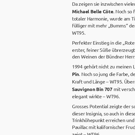
Da zeigen sie inzwischen viele
Michael Belle Côte
. Noch so 
totaler Harmonie, wurde am Ti
fülliger mit mehr „Bumms“ de
WT95.
Perfekter Einstieg in die „Ro
erster, feiner Süße übrerzeugt
den Weinen der Bündner Herrsc
1994 gehört nicht zu meinen L
Pin
. Noch so jung die Farbe, 
Kraft und Länge – WT95. Überr
Sauvignon Bin 707
mit versch
elegant wirkte – WT96.
Grosses Potential zeigte der 
dieser Insignia, so auch in die
Trinkhöhepunkt erreichen und 
Pauillac mit kalifornischer Fru
zeigt – WT96.