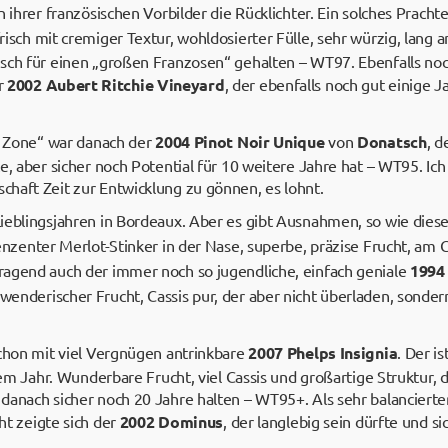
n ihrer französischen Vorbilder die Rücklichter. Ein solches Prach
frisch mit cremiger Textur, wohldosierter Fülle, sehr würzig, lan
sch für einen „großen Franzosen“ gehalten – WT97. Ebenfalls noc
r
2002 Aubert Ritchie Vineyard
, der ebenfalls noch gut einige J
te Zone“ war danach der
2004 Pinot Noir Unique
von
Donatsch
, d
e, aber sicher noch Potential für 10 weitere Jahre hat – WT95. Ic
haft Zeit zur Entwicklung zu gönnen, es lohnt.
ieblingsjahren in Bordeaux. Aber es gibt Ausnahmen, so wie die
denzenter Merlot-Stinker in der Nase, superbe, präzise Frucht, am
agend auch der immer noch so jugendliche, einfach geniale
1994
wenderischer Frucht, Cassis pur, der aber nicht überladen, sonde
schon mit viel Vergnügen antrinkbare
2007 Phelps Insignia
. Der i
sem Jahr. Wunderbare Frucht, viel Cassis und großartige Struktur, 
danach sicher noch 20 Jahre halten – WT95+. Als sehr balancierte
cht zeigte sich der
2002 Dominus
, der langlebig sein dürfte und s