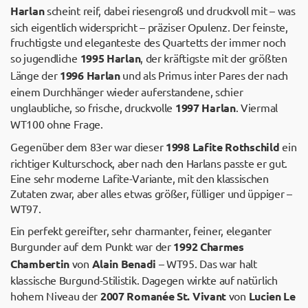
Harlan
scheint reif, dabei riesengroß und druckvoll mit – was
sich eigentlich widerspricht – präziser Opulenz. Der feinste,
fruchtigste und eleganteste des Quartetts der immer noch
so jugendliche
1995 Harlan
, der kräftigste mit der größten
Länge der
1996 Harlan
und als Primus inter Pares der nach
einem Durchhänger wieder auferstandene, schier
unglaubliche, so frische, druckvolle
1997 Harlan
. Viermal
WT100 ohne Frage.
Gegenüber dem 83er war dieser
1998 Lafite Rothschild
ein
richtiger Kulturschock, aber nach den Harlans passte er gut.
Eine sehr moderne Lafite-Variante, mit den klassischen
Zutaten zwar, aber alles etwas größer, fülliger und üppiger –
WT97.
Ein perfekt gereifter, sehr charmanter, feiner, eleganter
Burgunder auf dem Punkt war der
1992 Charmes
Chambertin
von
Alain Benadi
– WT95. Das war halt
klassische Burgund-Stilistik. Dagegen wirkte auf natürlich
hohem Niveau der
2007 Romanée St. Vivant
von
Lucien Le