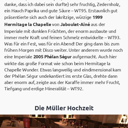
danke, dass ich dabei sein durfte) sehr fruchtig, Zedernholz,
ein Hauch Paprika und gute Säure – WT95. Erstaunlich gut
präsentierte sich auch der lakritzige, würzige
1999
Hermitage la Chapelle
von
Jaboulet-Ainé
aus der
Imperiale mit dunklen Früchten, der enorm ausbaute und
immer mehr Kraft und feinen Schmelz entwickelte – WT93.
Was für ein Fest, was für ein Abend! Der ging dann bis zum
frühen Morgen mit Disco weiter. Unter anderem wurde noch
eine Imperiale
2005 Phélan Ségur
aufgemacht. Auch hier
wirkte das große Format wie schon beim Hermitage la
Chapelle Wunder. Etwas langweilig und eindimensional kam
der Phélan Ségur undekantiert ins erste Glas, drehte dann
aber enorm auf, zeigte aus der Karaffe immer mehr Frucht,
Tiefgang und erdige Mineralität – WT92.
Die Müller Hochzeit