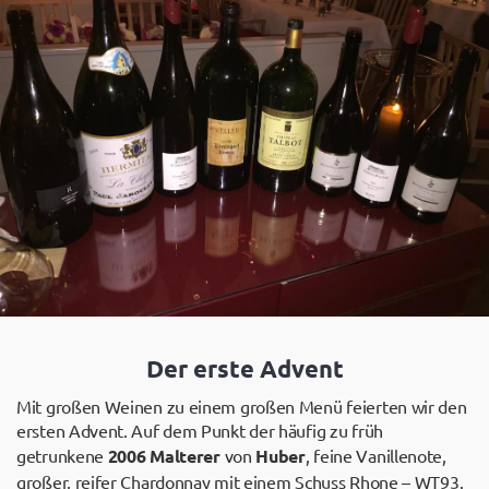
Der erste Advent
Mit großen Weinen zu einem großen Menü feierten wir den
ersten Advent. Auf dem Punkt der häufig zu früh
getrunkene
2006 Malterer
von
Huber
, feine Vanillenote,
großer, reifer Chardonnay mit einem Schuss Rhone – WT93.