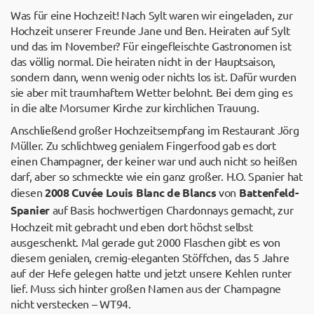
Was für eine Hochzeit! Nach Sylt waren wir eingeladen, zur
Hochzeit unserer Freunde Jane und Ben. Heiraten auf Sylt
und das im November? Für eingefleischte Gastronomen ist
das völlig normal. Die heiraten nicht in der Hauptsaison,
sondern dann, wenn wenig oder nichts los ist. Dafür wurden
sie aber mit traumhaftem Wetter belohnt. Bei dem ging es
in die alte Morsumer Kirche zur kirchlichen Trauung.
Anschließend großer Hochzeitsempfang im Restaurant Jörg
Müller. Zu schlichtweg genialem Fingerfood gab es dort
einen Champagner, der keiner war und auch nicht so heißen
darf, aber so schmeckte wie ein ganz großer. H.O. Spanier hat
diesen
2008 Cuvée Louis Blanc de Blancs
von
Battenfeld-
Spanier
auf Basis hochwertigen Chardonnays gemacht, zur
Hochzeit mit gebracht und eben dort höchst selbst
ausgeschenkt. Mal gerade gut 2000 Flaschen gibt es von
diesem genialen, cremig-eleganten Stöffchen, das 5 Jahre
auf der Hefe gelegen hatte und jetzt unsere Kehlen runter
lief. Muss sich hinter großen Namen aus der Champagne
nicht verstecken – WT94.