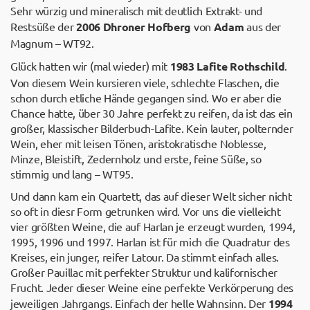
Sehr würzig und mineralisch mit deutlich Extrakt- und
Restsüße der
2006 Dhroner Hofberg
von
Adam
aus der
Magnum – WT92.
Glück hatten wir (mal wieder) mit
1983 Lafite Rothschild
.
Von diesem Wein kursieren viele, schlechte Flaschen, die
schon durch etliche Hände gegangen sind. Wo er aber die
Chance hatte, über 30 Jahre perfekt zu reifen, da ist das ein
großer, klassischer Bilderbuch-Lafite. Kein lauter, polternder
Wein, eher mit leisen Tönen, aristokratische Noblesse,
Minze, Bleistift, Zedernholz und erste, feine Süße, so
stimmig und lang – WT95.
Und dann kam ein Quartett, das auf dieser Welt sicher nicht
so oft in diesr Form getrunken wird. Vor uns die vielleicht
vier größten Weine, die auf Harlan je erzeugt wurden, 1994,
1995, 1996 und 1997. Harlan ist für mich die Quadratur des
Kreises, ein junger, reifer Latour. Da stimmt einfach alles.
Großer Pauillac mit perfekter Struktur und kalifornischer
Frucht. Jeder dieser Weine eine perfekte Verkörperung des
jeweiligen Jahrgangs. Einfach der helle Wahnsinn. Der
1994