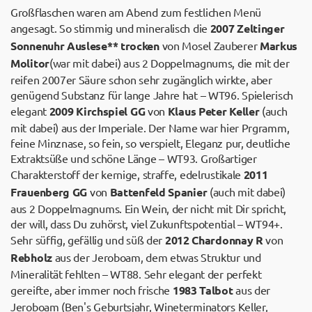
Großflaschen waren am Abend zum festlichen Menü
angesagt. So stimmig und mineralisch die
2007 Zeltinger
Sonnenuhr Auslese** trocken
von Mosel Zauberer
Markus
Molitor
(war mit dabei) aus 2 Doppelmagnums, die mit der
reifen 2007er Säure schon sehr zugänglich wirkte, aber
genügend Substanz für lange Jahre hat – WT96. Spielerisch
elegant
2009 Kirchspiel GG
von
Klaus Peter Keller
(auch
mit dabei) aus der Imperiale. Der Name war hier Prgramm,
feine Minznase, so fein, so verspielt, Eleganz pur, deutliche
Extraktsüße und schöne Länge – WT93. Großartiger
Charakterstoff der kernige, straffe, edelrustikale
2011
Frauenberg GG
von
Battenfeld Spanier
(auch mit dabei)
aus 2 Doppelmagnums. Ein Wein, der nicht mit Dir spricht,
der will, dass Du zuhörst, viel Zukunftspotential – WT94+.
Sehr süffig, gefällig und süß der
2012 Chardonnay R
von
Rebholz
aus der Jeroboam, dem etwas Struktur und
Mineralität fehlten – WT88. Sehr elegant der perfekt
gereifte, aber immer noch frische
1983 Talbot
aus der
Jeroboam (Ben's Geburtsjahr, Wineterminators Keller,